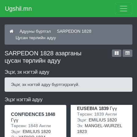
Ugshil.mn
Адууны бүртгэл
SARPEDON 1828
Цусан төрлийн адуу
SARPEDON 1828 азарганы
цусан төрлийн адуу
Эцэг, эх нэгтэй адуу
Эцэг, эх нэгтэй адуу бүртгэгдээгүй.
Эцэг нэгтэй адуу
EUSEBIA 1839
Гүү
Төрсөн: 1839 Англи
CONFIDENCE5 1848
Эцэг:
EMILIUS 1820
Гүү
Эх:
MANGEL-WURZEL
Төрсөн: 1848 Англи
1823
Эцэг:
EMILIUS 1820