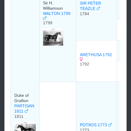
Sir H.
SIR PETER
Williamson
TEAZLE
WALTON 1799
1784
1799
PAPI
1769
DUN
1780
ARETHUSA 1792
1792
PRO
1777
Princ
Duke 
Duke of
Cumb
Grafton
Экли
PARTISAN
1764
1811
1764
1811
POT8OS 1773
1773