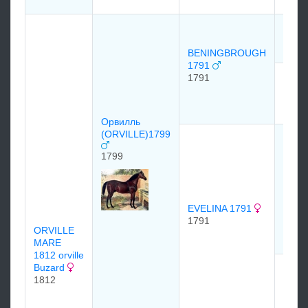
KIN
1775
BENINGBROUGH
1791
1791
FEN
MAR
1780
Орвилль
(ORVILLE)1799
Sir C
Bunbu
1799
Baron
HIGH
1774
EVELINA 1791
1791
ORVILLE
MARE
1812 orville
Buzard
TERM
1812
1772