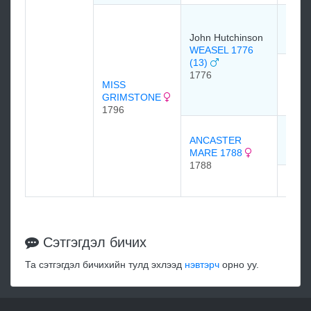
HERO
1758
John Hutchinson
WEASEL 1776
(13)
ECLI
1776
1772
MISS
1772
GRIMSTONE
1796
ANCA
ANCASTER
1768
MARE 1788
1788
мэдэ
Сэтгэгдэл бичих
Та сэтгэгдэл бичихийн тулд эхлээд
нэвтэрч
орно уу.