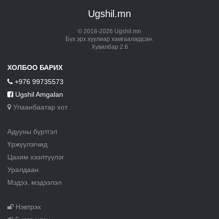
Ugshil.mn
© 2018-2026 Ugshil.mn
Бүх эрх хуулиар хамгаалагдсан.
Хувилбар 2.6
ХОЛБОО БАРИХ
+976 99735573
Ugshil Amgalan
Улаанбаатар хот
Адууны бүртгэл
Үржүүлэгчид
Цахим хээлтүүлэг
Уралдаан
Мэдээ, мэдээлэл
Нэвтрэх