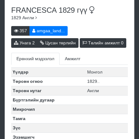
FRANCESCA 1829
гүү
1829
Англи
357
amgaa_land...
Унага
2
Цусан төрлийн
Төлийн амжилт
0
Ерөнхий мэдээлэл
Амжилт
Үүлдэр
Монгол
Төрсөн огноо
1829..
Төрсөн нутаг
Англи
Бүртгэлийн дугаар
Микрочип
Тамга
Зүс
Эзэмшигч