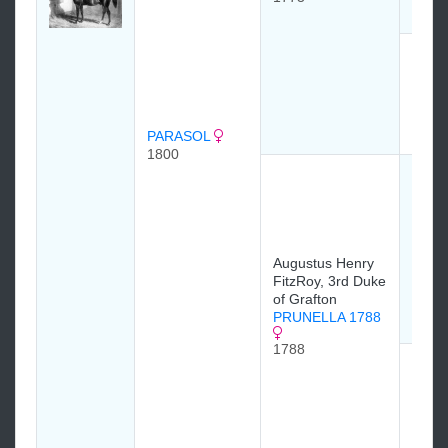
Fulwa
Baro
SPO
1765
PARASOL
1800
Sir C
Bunbu
Baron
HIGH
1774
Augustus Henry
FitzRoy, 3rd Duke
of Grafton
PRUNELLA 1788
1788
Augu
FitzR
of Gr
PRO
1768