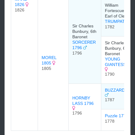
1826
William
1826
Fortescue, 1st
Earl of Clermon
TRUMPATOR
Sir Charles
1782
Bunbury, 6th
Baronet
SORCERER
Sir Charles
1796
Bunbury, 6th
1796
Baronet
MOREL
YOUNG
1805
GIANTESS 179
1805
1790
BUZZARD 178
HORNBY
1787
LASS 1796
1796
Puzzle 1778
1778