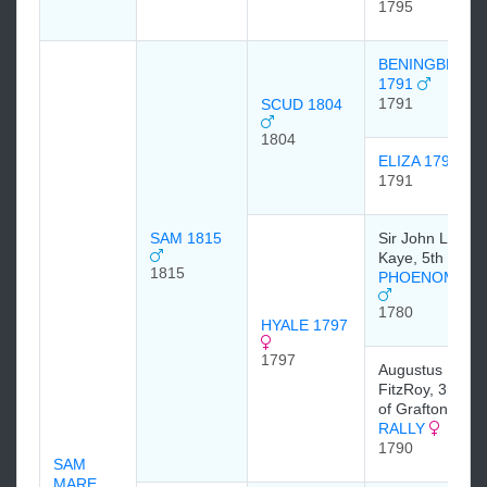
1795
BENINGBROU
1791
1791
SCUD 1804
1804
ELIZA 1791
1791
SAM 1815
Sir John Lister
Kaye, 5th Baro
1815
PHOENOMEN
1780
HYALE 1797
1797
Augustus Henr
FitzRoy, 3rd Du
of Grafton
RALLY
1790
SAM
MARE