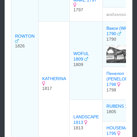
MARE 1797
1797
мэдээлэлгүй
Вакси (WAXY)
1790
ROWTON
1790
1826
WOFUL
1809
1809
Пенелоп
KATHERINA
(PENELOPE)
1798
1817
1798
RUBENS 1805
1805
LANDSCAPE
1813
1813
HOUSEMAID
1795