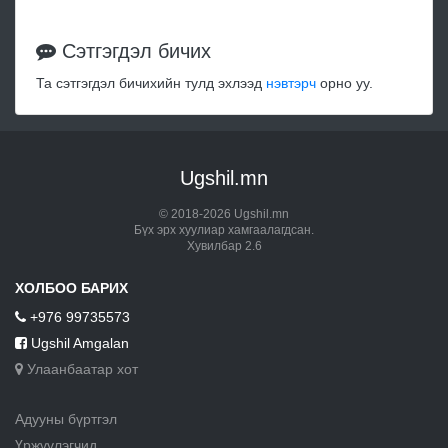
Сэтгэгдэл бичих
Та сэтгэгдэл бичихийн тулд эхлээд
нэвтэрч
орно уу.
Ugshil.mn
© 2018-2026 Ugshil.mn
Бүх эрх хуулиар хамгаалагдсан.
Хувилбар 2.6
ХОЛБОО БАРИХ
+976 99735573
Ugshil Amgalan
Улаанбаатар хот
Адууны бүртгэл
Үржүүлэгчид