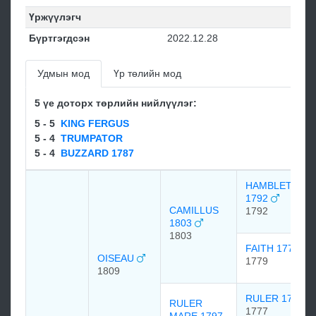
Үржүүлэгч
Бүртгэгдсэн
2022.12.28
Удмын мод
Үр төлийн мод
5 үе доторх төрлийн нийлүүлэг:
5 - 5
KING FERGUS
5 - 4
TRUMPATOR
5 - 4
BUZZARD 1787
HAMBLETONI
1792
CAMILLUS
1792
1803
1803
FAITH 1779
OISEAU
1779
1809
RULER 1777
RULER
1777