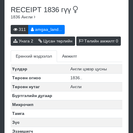
RECEIPT 1836
гүү
1836
Англи
311
amgaa_land...
Унага
2
Цусан төрлийн
Төлийн амжилт
0
Ерөнхий мэдээлэл
Амжилт
Үүлдэр
Англи цэвэр цусны
Төрсөн огноо
1836..
Төрсөн нутаг
Англи
Бүртгэлийн дугаар
Микрочип
Тамга
Зүс
Эзэмшигч