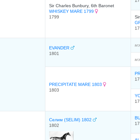
17
Sir Charles Bunbury, 6th Baronet
WHISKEY MARE 1799
1799
Si
G
17
мэ
EVANDER
1801
мэ
PR
17
PRECIPITATE MARE 1803
1803
Y
17
B
Селим (SELIM) 1802
17
1802