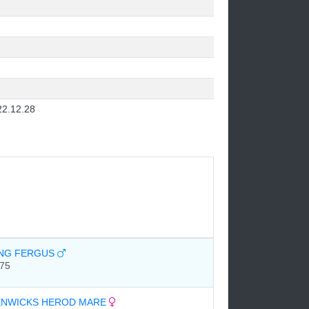
22.12.28
ING FERGUS
75
ENWICKS HEROD MARE