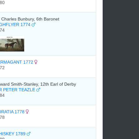
80
r Charles Bunbury, 6th Baronet
GHFLYER 1774
74
ERMAGANT 1772
72
ward Smith-Stanley, 12th Earl of Derby
R PETER TEAZLE
84
RATIA 1778
78
HISKEY 1789