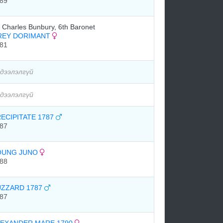
89
r Charles Bunbury, 6th Baronet
REY DORIMANT
81
дээлэлгүй
дээлэлгүй
ECIPITATE 1787
87
OUNG JUNO
88
UZZARD 1787
87