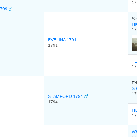
17
1799
Si
HI
17
EVELINA 1791
1791
T
17
Ed
SI
17
STAMFORD 1794
1794
HO
17
W