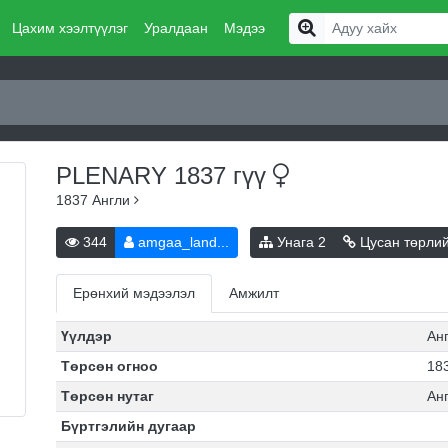
Цахим хээлтүүлэг
Уралдаан
Мэдээ
PLENARY 1837
гүү
1837
Англи
344
amgaa_land...
Унага
2
Цусан төрли
Ерөнхий мэдээлэл
Амжилт
Үүлдэр
Ан
Төрсөн огноо
183
Төрсөн нутаг
Ан
Бүртгэлийн дугаар