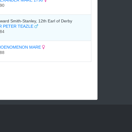
LEXANDER MARE 1790
90
ward Smith-Stanley, 12th Earl of Derby
R PETER TEAZLE
84
HOENOMENON MARE
88