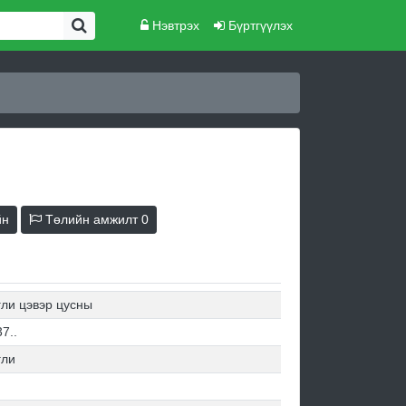
Нэвтрэх
Бүртгүүлэх
йн
Төлийн амжилт
0
гли цэвэр цусны
7..
гли