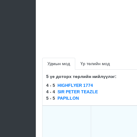
Удмын мод
Үр төлийн мод
5 үе доторх төрлийн нийлүүлэг:
4 - 5
HIGHFLYER 1774
4 - 4
SIR PETER TEAZLE
5 - 5
PAPILLON