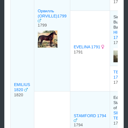
1780
Орвилль
(ORVILLE)1799
Sir Char
Bunbury
1799
Baronet
HIGHF
1774
1774
EVELINA 1791
1791
TERMA
1772
1772
EMILIUS
1820
1820
Edward 
Stanley,
of Derb
SIR PE
STAMFORD 1794
TEAZL
1784
1794