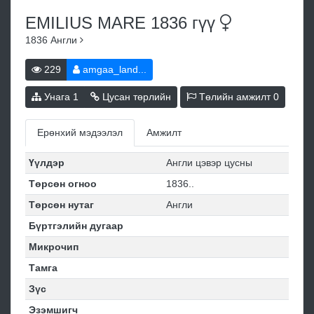
EMILIUS MARE 1836
гүү
1836
Англи
229
amgaa_land...
Унага
1
Цусан төрлийн
Төлийн амжилт
0
Ерөнхий мэдээлэл
Амжилт
Үүлдэр
Англи цэвэр цусны
Төрсөн огноо
1836..
Төрсөн нутаг
Англи
Бүртгэлийн дугаар
Микрочип
Тамга
Зүс
Эзэмшигч