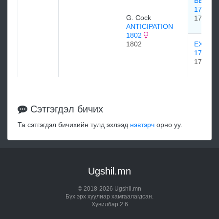
BENIN
1791
G. Cock
1791
ANTICIPATION
1802
1802
EXPEC
1779
1779
Сэтгэгдэл бичих
Та сэтгэгдэл бичихийн тулд эхлээд
нэвтэрч
орно уу.
Ugshil.mn
© 2018-2026 Ugshil.mn
Бүх эрх хуулиар хамгаалагдсан.
Хувилбар 2.6