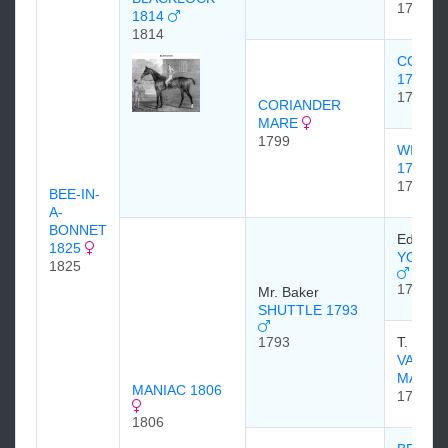
1788
1814
1814
CORIA
1786
1786
CORIANDER
MARE
1799
WILDG
1792
1792
BEE-IN-
A-
BONNET
Edward
1825
YOUNG
1825
1771
Mr. Baker
SHUTTLE 1793
1793
T. Clark
VAUXH
MARE
MANIAC 1806
1784
1806