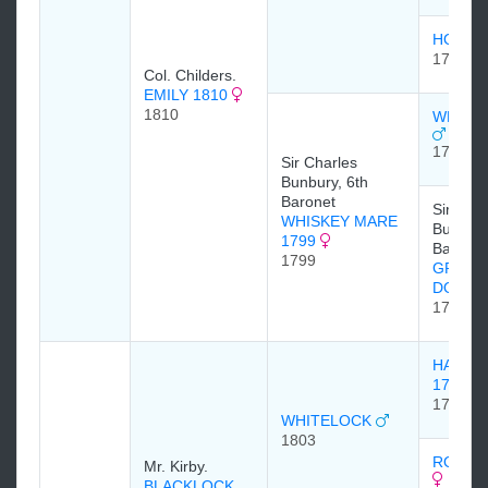
HORATI
1778
Col. Childers.
EMILY 1810
1810
WHISKE
1789
Sir Charles
Bunbury, 6th
Baronet
Sir Char
WHISKEY MARE
Bunbury
1799
Baronet
1799
GREY
DORIM
1781
HAMBL
1792
1792
WHITELOCK
1803
ROSALI
Mr. Kirby.
BLACKLOCK