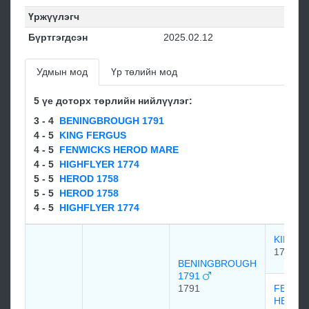
Үржүүлэгч
Бүртгэгдсэн
2025.02.12
Удмын мод
Үр төлийн мод
5 үе доторх төрлийн нийлүүлэг:
3 - 4
BENINGBROUGH 1791
4 - 5
KING FERGUS
4 - 5
FENWICKS HEROD MARE
4 - 5
HIGHFLYER 1774
5 - 5
HEROD 1758
5 - 5
HEROD 1758
4 - 5
HIGHFLYER 1774
KING 
1775
BENINGBROUGH
1791
1791
FENWI
HEROD