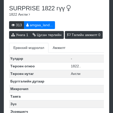
SURPRISE 1822
гүү
1822
Англи
313
amgaa_land...
Унага
1
Цусан төрлийн
Төлийн амжилт
0
Ерөнхий мэдээлэл
Амжилт
Үүлдэр
-
Төрсөн огноо
1822..
Төрсөн нутаг
Англи
Бүртгэлийн дугаар
Микрочип
Тамга
Зүс
Эзэмшигч