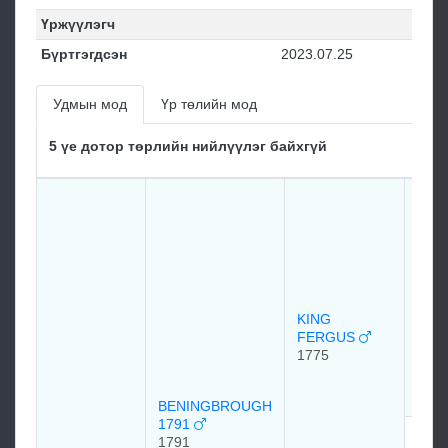
Үржүүлэгч
Бүртгэгдсэн
2023.07.25
Удмын мод
Үр төлийн мод
5 үе дотор төрлийн нийлүүлэг байхгүй
Prin
Will
of
Cum
Экл
(ECL
176
KING
176
FERGUS
1775
BENINGBROUGH
1791
CRE
1791