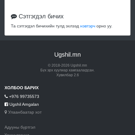
Сэтгэгдэл бичих
Та сэтгэгдэл бичихийн тулд эхлээд
нэвтэрч
орно уу.
Ugshil.mn
© 2018-2026 Ugshil.mn
Бүх эрх хуулиар хамгаалагдсан.
Хувилбар 2.6
ХОЛБОО БАРИХ
+976 99735573
Ugshil Amgalan
Улаанбаатар хот
Адууны бүртгэл