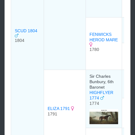
POL
175
HER
SCUD 1804
175
FENWICKS
HEROD MARE
1804
1780
PYR
177
177
Sir Charles
HER
Bunbury, 6th
Baronet
175
HIGHFLYER
1774
1774
RAC
ELIZA 1791
176
1791
176
мэдэ