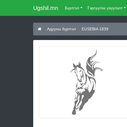
Ugshil.mn
Бүртгэл
Тэргүүлэх үзүүлэлт
Адууны бүртгэл
EUSEBIA 1839