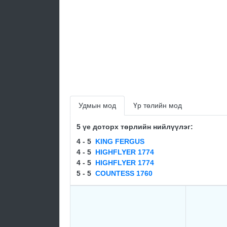
Удмын мод
Үр төлийн мод
5 үе доторх төрлийн нийлүүлэг:
4 - 5
KING FERGUS
4 - 5
HIGHFLYER 1774
4 - 5
HIGHFLYER 1774
5 - 5
COUNTESS 1760