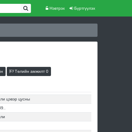
Нэвтрэх
Бүртгүүлэх
йн
Төлийн амжилт
0
гли цэвэр цусны
9..
гли