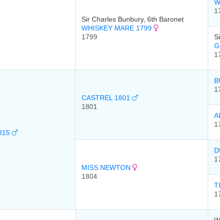
W
1
Sir Charles Bunbury, 6th Baronet
WHISKEY MARE 1799
1799
S
G
1
B
1
CASTREL 1801
1801
A
1
815
D
1
MISS NEWTON
1804
T
1