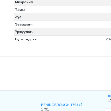
Микрочип
Тамга
Зүс
Эзэмшигч
Үржүүлэгч
Бүртгэгдсэн
20
K
1
BENINGBROUGH 1791
1791