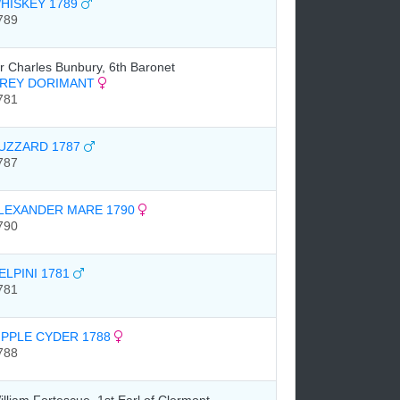
HISKEY 1789
789
ir Charles Bunbury, 6th Baronet
REY DORIMANT
781
UZZARD 1787
787
LEXANDER MARE 1790
790
ELPINI 1781
781
IPPLE CYDER 1788
788