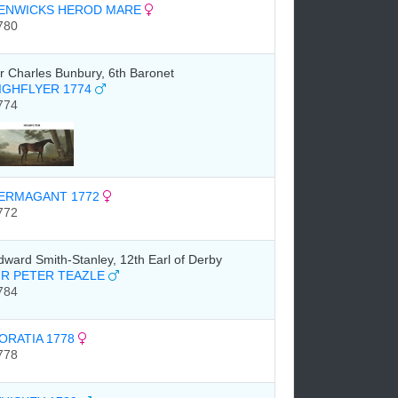
ENWICKS HEROD MARE
780
ir Charles Bunbury, 6th Baronet
IGHFLYER 1774
774
ERMAGANT 1772
772
dward Smith-Stanley, 12th Earl of Derby
IR PETER TEAZLE
784
ORATIA 1778
778