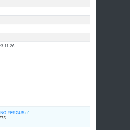
23.11.26
ING FERGUS
775