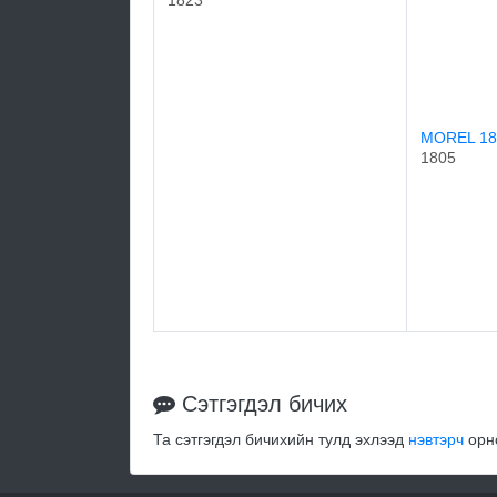
1823
MOREL 1
1805
Сэтгэгдэл бичих
Та сэтгэгдэл бичихийн тулд эхлээд
нэвтэрч
орно