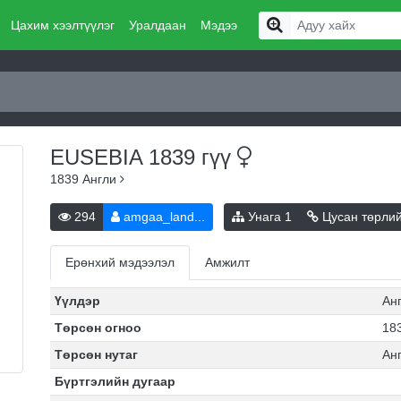
Цахим хээлтүүлэг
Уралдаан
Мэдээ
EUSEBIA 1839
гүү
1839
Англи
294
amgaa_land...
Унага
1
Цусан төрли
Ерөнхий мэдээлэл
Амжилт
Үүлдэр
Ан
Төрсөн огноо
183
Төрсөн нутаг
Ан
Бүртгэлийн дугаар