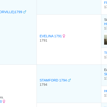
F
1
(ORVILLE)1799
S
H
1
EVELINA 1791
1791
T
1
E
S
1
STAMFORD 1794
1794
H
1
rs.
10