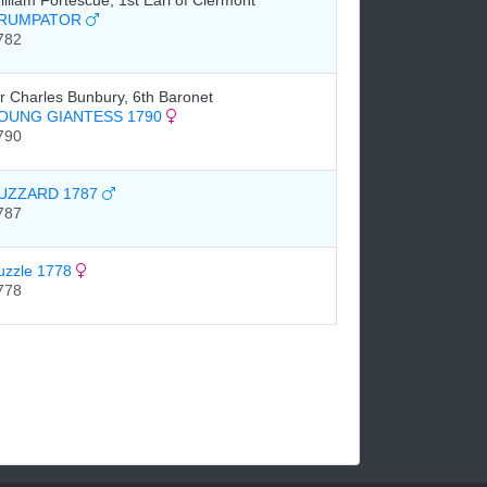
illiam Fortescue, 1st Earl of Clermont
RUMPATOR
782
ir Charles Bunbury, 6th Baronet
OUNG GIANTESS 1790
790
UZZARD 1787
787
uzzle 1778
778