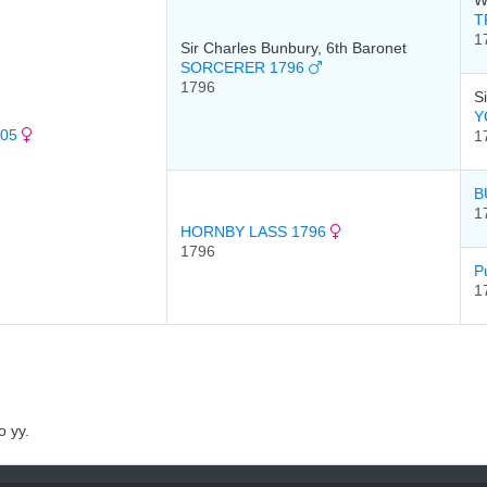
W
T
1
Sir Charles Bunbury, 6th Baronet
SORCERER 1796
1796
S
Y
805
1
B
1
HORNBY LASS 1796
1796
P
1
 уу.