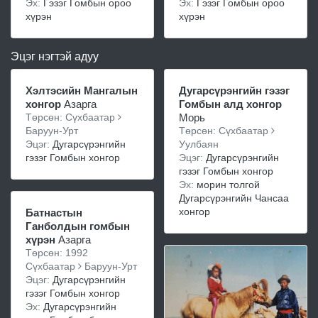
Эх:
Гэзэг Гомбын ороо
Эх:
Гэзэг Гомбын ороо
хүрэн
хүрэн
Эцэг нэгтэй адуу
Хэлтэсийн Мангалын
Дугарсүрэнгийн гэзэг
хонгор
Азарга
Гомбын алд хонгор
Төрсөн: Сүхбаатар
Морь
Баруун-Урт
Төрсөн: Сүхбаатар
Эцэг:
Дугарсүрэнгийн
Уулбаян
гэзэг Гомбын хонгор
Эцэг:
Дугарсүрэнгийн
гэзэг Гомбын хонгор
Эх:
морин толгой
Дугарсүрэнгийн Чансаа
хонгор
Батнастын
Ганболдын гомбын
хүрэн
Азарга
Төрсөн: 1992
Сүхбаатар
Баруун-Урт
Эцэг:
Дугарсүрэнгийн
гэзэг Гомбын хонгор
Эх:
Дугарсүрэнгийн