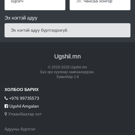
хүрэгч
Эх:
Чансаа хонгор
Эх нэгтэй адуу
Эх нэгтэй адуу бүртгэгдээгүй.
Ugshil.mn
© 2018-2026 Ugshil.mn
Бүх эрх хуулиар хамгаалагдсан.
Хувилбар 2.6
ХОЛБОО БАРИХ
+976 99735573
Ugshil Amgalan
Улаанбаатар хот
Адууны бүртгэл