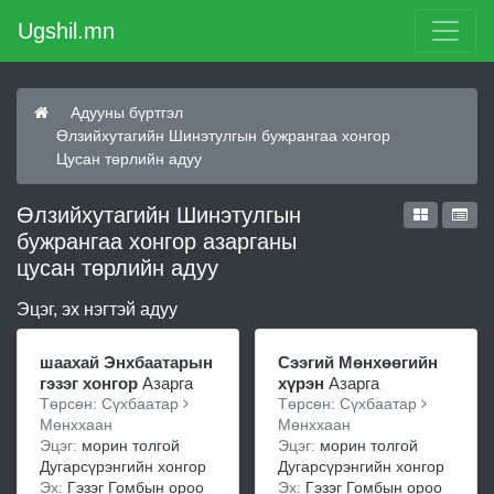
Ugshil.mn
Адууны бүртгэл
Өлзийхутагийн Шинэтулгын бужрангаа хонгор
Цусан төрлийн адуу
Өлзийхутагийн Шинэтулгын
бужрангаа хонгор азарганы
цусан төрлийн адуу
Эцэг, эх нэгтэй адуу
шаахай Энхбаатарын
Сээгий Мөнхөөгийн
гэзэг хонгор
Азарга
хүрэн
Азарга
Төрсөн: Сүхбаатар
Төрсөн: Сүхбаатар
Мөнххаан
Мөнххаан
Эцэг:
морин толгой
Эцэг:
морин толгой
Дугарсүрэнгийн хонгор
Дугарсүрэнгийн хонгор
Эх:
Гэзэг Гомбын ороо
Эх:
Гэзэг Гомбын ороо