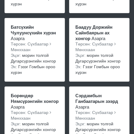
хүрэн
хүрэн
Батсүхийн
Баадуу Доржийн
Чулуунсүхийн хүрэн
Сайнбаярын ах
Азарга
хонгор
Азарга
Төрсөн: Сүхбаатар
Төрсөн: Сүхбаатар
Мөнххаан
Мөнххаан
Эцэг:
морин толгой
Эцэг:
морин толгой
Дугарсүрэнгийн хонгор
Дугарсүрэнгийн хонгор
Эх:
Гэзэг Гомбын ороо
Эх:
Гэзэг Гомбын ороо
хүрэн
хүрэн
Борөндөр
Сэрдамбын
Нямсүрэнгийн хонгор
Ганбаатарын зээрд
Азарга
Азарга
Төрсөн: Сүхбаатар
Төрсөн: Сүхбаатар
Мөнххаан
Мөнххаан
Эцэг:
морин толгой
Эцэг:
морин толгой
Дугарсүрэнгийн хонгор
Дугарсүрэнгийн хонгор