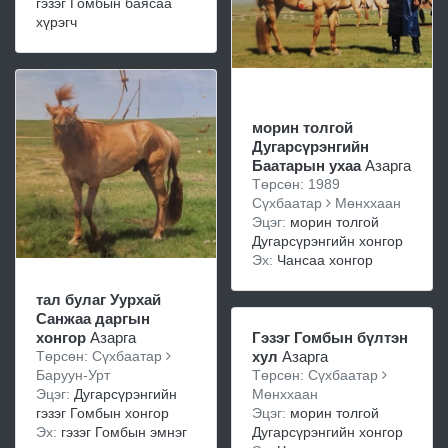
гэзэг Гомбын баясаа
хүрэгч
морин толгой
Дугарсүрэнгийн
Баатарын ухаа
Азарга
Төрсөн: 1989
Сүхбаатар
Мөнххаан
Эцэг:
морин толгой
Дугарсүрэнгийн хонгор
Эх:
Чансаа хонгор
тал булаг Уурхай
Санжаа даргын
хонгор
Азарга
Гэзэг Гомбын бүлтэн
Төрсөн: Сүхбаатар
хул
Азарга
Баруун-Урт
Төрсөн: Сүхбаатар
Эцэг:
Дугарсүрэнгийн
Мөнххаан
гэзэг Гомбын хонгор
Эцэг:
морин толгой
Эх:
гэзэг Гомбын эмнэг
Дугарсүрэнгийн хонгор