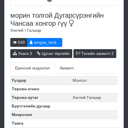
морин толгой Дугарсүрэнгийн
Чансаа хонгор
гүү
Хэнтий
Галшар
549
amgaa_land...
Унага
3
Цусан төрлийн
Төлийн амжилт
2
Ерөнхий мэдээлэл
Амжилт
Үүлдэр
Монгол
Төрсөн огноо
Төрсөн нутаг
Хэнтий Галшар
Бүртгэлийн дугаар
Микрочип
Тамга