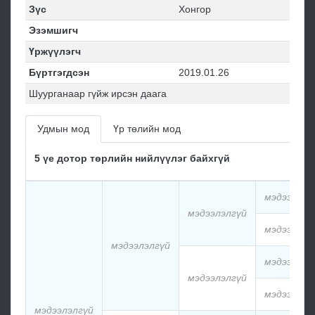
Зүс
Хонгор
Эзэмшигч
Үржүүлэгч
Бүртгэгдсэн
2019.01.26
Шуурганаар гүйж ирсэн даага
Удмын мод
Үр төлийн мод
5 үе дотор төрлийн нийлүүлэг байхгүй
мэдээлэлг
мэдээлэлгүй
мэдээлэлг
мэдээлэлгүй
мэдээлэлг
мэдээлэлгүй
мэдээлэлг
мэдээлэлгүй