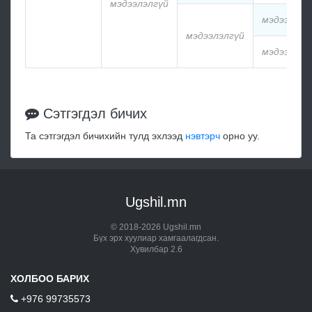
мэдээлэлгүй
мэдээлэлг
мэдээлэлгүй
мэдээлэлг
Сэтгэгдэл бичих
Та сэтгэгдэл бичихийн тулд эхлээд
нэвтэрч
орно уу.
Ugshil.mn
© 2018-2026 Ugshil.mn
Бүх эрх хуулиар хамгаалагдсан.
Хувилбар 2.6
ХОЛБОО БАРИХ
+976 99735573