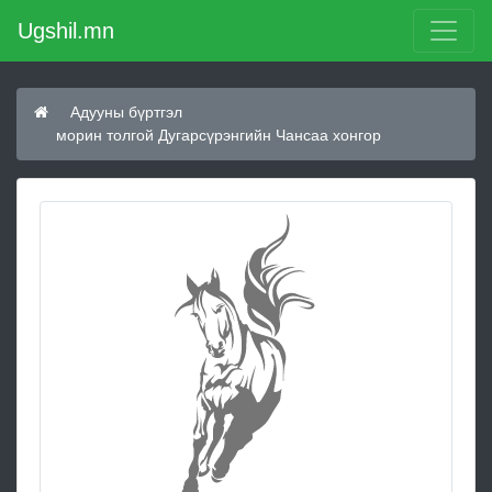
Ugshil.mn
Адууны бүртгэл
морин толгой Дугарсүрэнгийн Чансаа хонгор