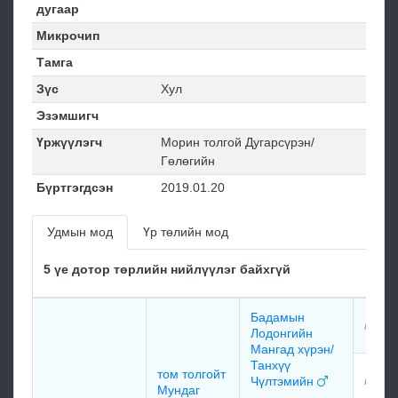
дугаар
Микрочип
Тамга
Зүс
Хул
Эзэмшигч
Үржүүлэгч
Морин толгой Дугарсүрэн/
Гөлөгийн
Бүртгэгдсэн
2019.01.20
Удмын мод
Үр төлийн мод
5 үе дотор төрлийн нийлүүлэг байхгүй
Бадамын
мэдэ
Лодонгийн
Мангад хүрэн/
Танхүү
том толгойт
мэдэ
Чүлтэмийн
Мундаг