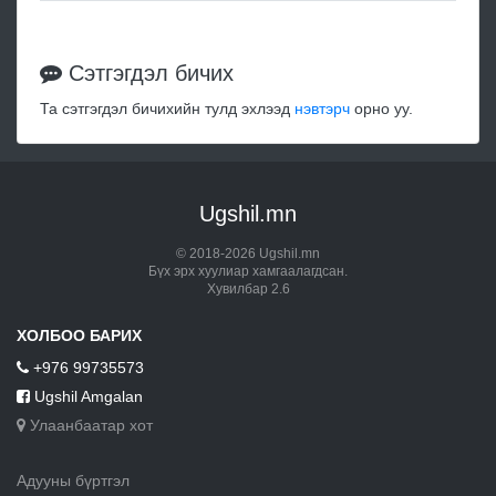
Сэтгэгдэл бичих
Та сэтгэгдэл бичихийн тулд эхлээд
нэвтэрч
орно уу.
Ugshil.mn
© 2018-2026 Ugshil.mn
Бүх эрх хуулиар хамгаалагдсан.
Хувилбар 2.6
ХОЛБОО БАРИХ
+976 99735573
Ugshil Amgalan
Улаанбаатар хот
Адууны бүртгэл