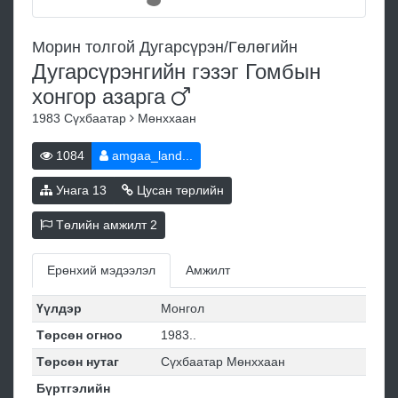
Морин толгой Дугарсүрэн/Гөлөгийн
Дугарсүрэнгийн гэзэг Гомбын
хонгор
азарга
1983
Сүхбаатар
Мөнххаан
1084
amgaa_land...
Унага
13
Цусан төрлийн
Төлийн амжилт
2
Ерөнхий мэдээлэл
Амжилт
Үүлдэр
Монгол
Төрсөн огноо
1983..
Төрсөн нутаг
Сүхбаатар Мөнххаан
Бүртгэлийн