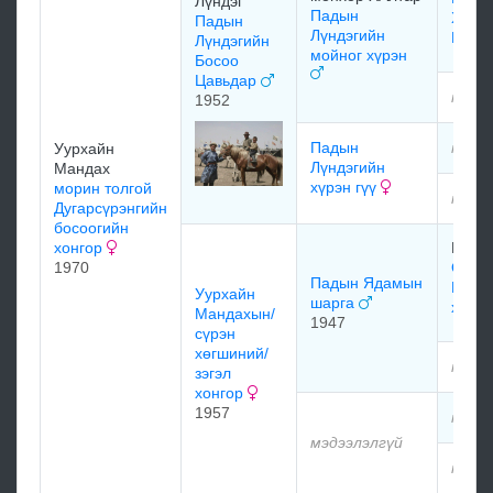
Лүндэг
Падын
Халт
Падын
Лүндэгийн
Цавь
Лүндэгийн
мойног хүрэн
Босоо
Цавьдар
мэдэ
1952
Падын
мэдэ
Уурхайн
Лүндэгийн
Мандах
хүрэн гүү
морин толгой
мэдэ
Дугарсүрэнгийн
босоогийн
хонгор
Баян
1970
Өлзи
Падын Ядамын
Гунга
Уурхайн
шарга
хали
Мандахын/
1947
сүрэн
хөгшиний/
мэдэ
зэгэл
хонгор
1957
мэдэ
мэдээлэлгүй
мэдэ