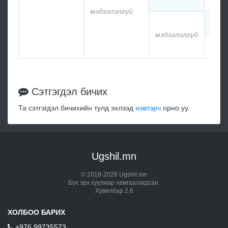
мэдээлэлгүй
мэдэ
мэдээлэлгүй
мэдэ
Сэтгэгдэл бичих
Та сэтгэгдэл бичихийн тулд эхлээд
нэвтэрч
орно уу.
Ugshil.mn
© 2018-2026 Ugshil.mn
Бүх эрх хуулиар хамгаалагдсан.
Хувилбар 2.6
ХОЛБОО БАРИХ
+976 99735573