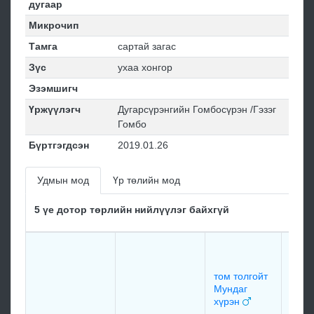
дугаар
Микрочип
Тамга
сартай загас
Зүс
ухаа хонгор
Эзэмшигч
Үржүүлэгч
Дугарсүрэнгийн Гомбосүрэн /Гэзэг
Гомбо
Бүртгэгдсэн
2019.01.26
Удмын мод
Үр төлийн мод
5 үе дотор төрлийн нийлүүлэг байхгүй
Бад
Лодо
Манг
том толгойт
Танх
Мундаг
Чүлт
хүрэн