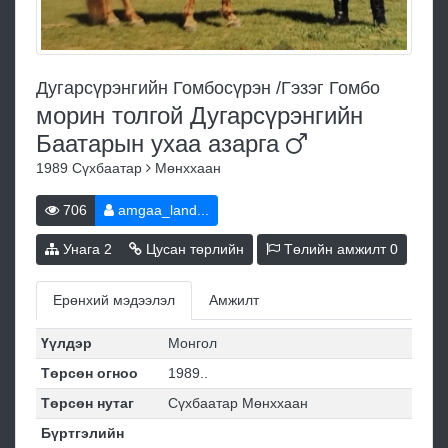
Дугарсүрэнгийн Гомбосүрэн /Гэзэг Гомбо
морин толгой Дугарсүрэнгийн
Баатарын ухаа
азарга
1989
Сүхбаатар
Мөнххаан
706
amgaa_land...
Унага
2
Цусан төрлийн
Төлийн амжилт
0
Ерөнхий мэдээлэл
Амжилт
Үүлдэр
Монгол
Төрсөн огноо
1989..
Төрсөн нутаг
Сүхбаатар Мөнххаан
Бүртгэлийн