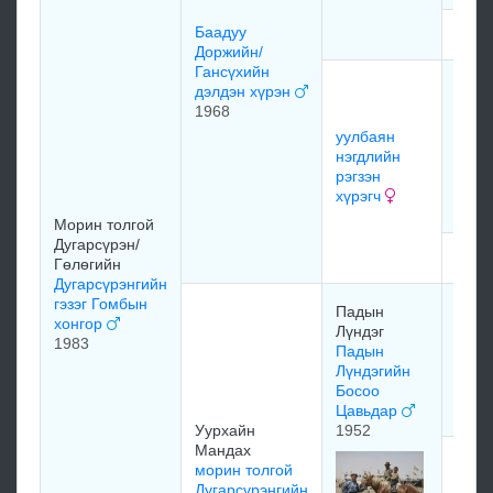
Баадуу
мэдэ
Доржийн/
Гансүхийн
Лувс
дэлдэн хүрэн
баян
1968
Мөнх
уулбаян
Рэгз
нэгдлийн
хонг
рэгзэн
хүрэгч
1936
Морин толгой
Дугарсүрэн/
мэдэ
Гөлөгийн
Дугарсүрэнгийн
гэзэг Гомбын
Нара
Падын
хонгор
монх
Лүндэг
1983
Пад
Падын
Лүнд
Лүндэгийн
мойн
Босоо
Цавьдар
Уурхайн
1952
Мандах
Пад
морин толгой
Лүнд
Дугарсүрэнгийн