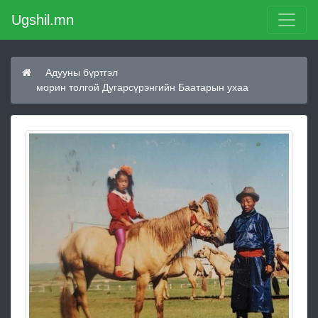
Ugshil.mn
Адууны бүртгэл
морин толгой Дугарсүрэнгийн Баатарын ухаа