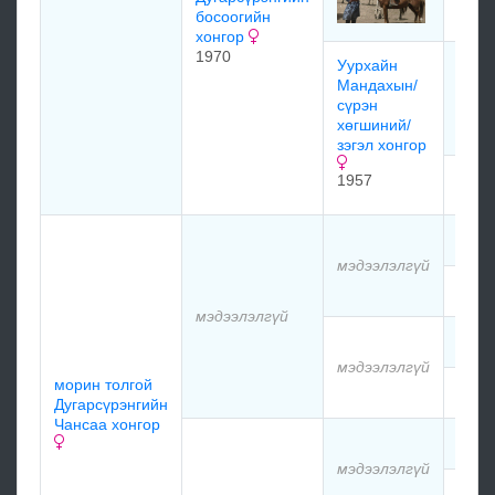
хүрэ
босоогийн
хонгор
1970
Уурхайн
Пады
Мандахын/
шар
сүрэн
1947
хөгшиний/
зэгэл хонгор
1957
мэдэ
мэдэ
мэдээлэлгүй
мэдэ
мэдээлэлгүй
мэдэ
мэдээлэлгүй
морин толгой
мэдэ
Дугарсүрэнгийн
Чансаа хонгор
мэдэ
мэдээлэлгүй
мэдэ