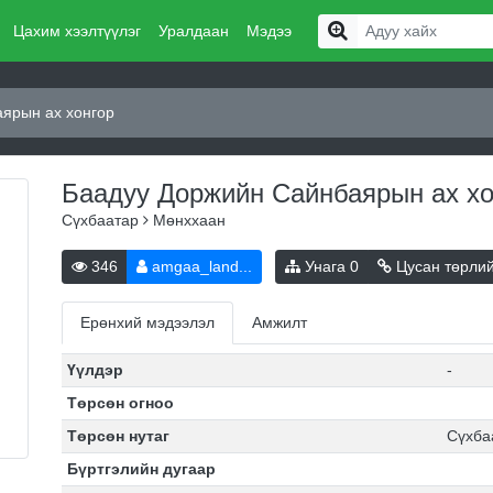
Цахим хээлтүүлэг
Уралдаан
Мэдээ
ярын ах хонгор
Баадуу Доржийн Сайнбаярын ах х
Сүхбаатар
Мөнххаан
346
amgaa_land...
Унага
0
Цусан төрли
Ерөнхий мэдээлэл
Амжилт
Үүлдэр
-
Төрсөн огноо
Төрсөн нутаг
Сүхба
Бүртгэлийн дугаар