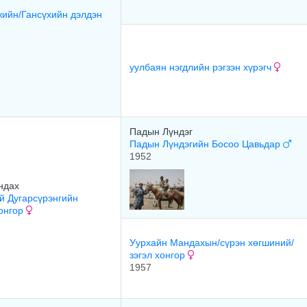
ийн/Гансүхийн дэлдэн
уулбаян нэгдлийн рэгзэн хүрэгч
Падын Лүндэг
Падын Лүндэгийн Босоо Цавьдар
1952
ндах
й Дугарсүрэнгийн
хонгор
Уурхайн Мандахын/сүрэн хөгшиний/
зэгэл хонгор
1957