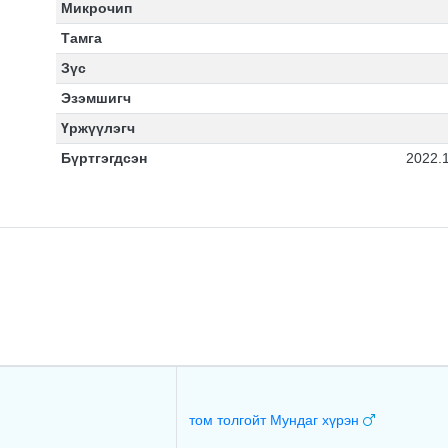
Микрочип
Тамга
Зүс
Эзэмшигч
Үржүүлэгч
Бүртгэгдсэн
2022.
том толгойт Мундаг хүрэн