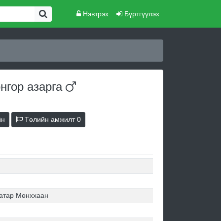
Нэвтрэх
Бүртгүүлэх
онгор
азарга
йн
Төлийн амжилт
0
атар Мөнххаан