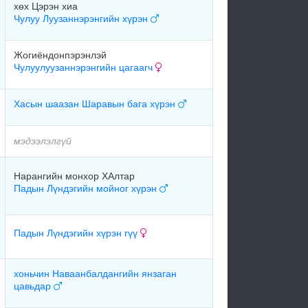
хөх Цэрэн хиа
Чулуу Луузаннэрэнгийн хүрэн
Жогиёндонпэрэнлэй
Чулуулуузаннэрэнгийн цагаагч
Хасын шаазан Шаравын бага хүрэн
мэдээлэлгүй
Нарангийн монхор ХАлтар
Падын Лүндэгийн мойног хүрэн
Падын Лүндэгийн хүрэн гүү
хоньчин Наваанбалдангийн янзаган
цавьдар