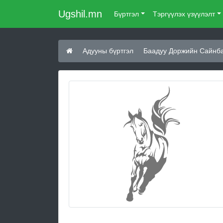
Ugshil.mn
Бүртгэл
Тэргүүлэх үзүүлэлт
Адууны бүртгэл
Баадуу Доржийн Сайнба