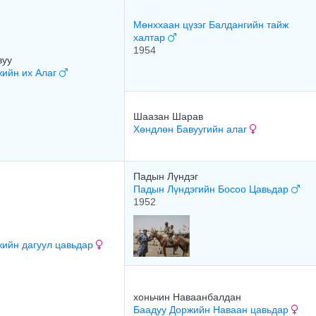
Мөнххаан цүзэг Балдангийн тайж
халтар
1954
вуу
жийн их Алаг
Шаазан Шарав
Хөндлөн Бавуугийн алаг
Падын Лүндэг
Падын Лүндэгийн Босоо Цавьдар
1952
жийн дагуул цавьдар
хоньчин Наваанбалдан
Баадуу Доржийн Наваан цавьдар