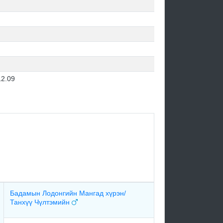
12.09
Бадамын Лодонгийн Мангад хүрэн/
Танхүү Чүлтэмийн