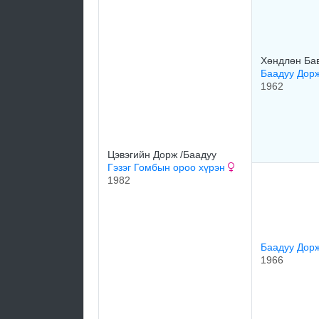
Хөндлөн Ба
Баадуу Дор
1962
Цэвэгийн Дорж /Баадуу
Гэзэг Гомбын ороо хүрэн
1982
Баадуу Дор
1966