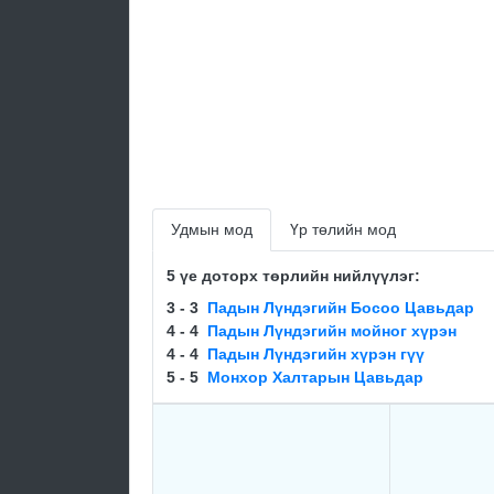
Удмын мод
Үр төлийн мод
5 үе доторх төрлийн нийлүүлэг:
3 - 3
Падын Лүндэгийн Босоо Цавьдар
4 - 4
Падын Лүндэгийн мойног хүрэн
4 - 4
Падын Лүндэгийн хүрэн гүү
5 - 5
Монхор Халтарын Цавьдар