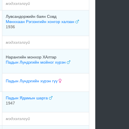
мэдээлэлгүй
Лувсандоржийн баян Совд
Мөнххаан Рэгзэнгийн хонгор халзан
1936
мэдээлэлгүй
Нарангийн монхор ХАлтар
Падын Лүндэгийн мойног хүрэн
Падын Лүндэгийн хүрэн гүү
Падын Ядамын шарга
1947
мэдээлэлгүй