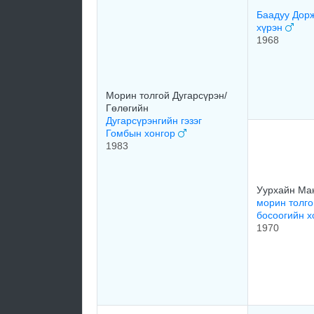
Баадуу Дорж
хүрэн
1968
Морин толгой Дугарсүрэн/
Гөлөгийн
Дугарсүрэнгийн гэзэг
Гомбын хонгор
1983
Уурхайн Ма
морин толго
босоогийн 
1970