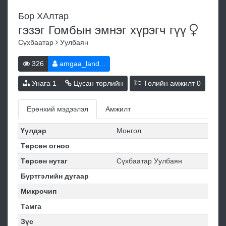
Бор ХАлтар
гэзэг Гомбын эмнэг хүрэгч
гүү
Сүхбаатар
Уулбаян
326
amgaa_land...
Унага
1
Цусан төрлийн
Төлийн амжилт
0
Ерөнхий мэдээлэл
Амжилт
Үүлдэр
Монгол
Төрсөн огноо
Төрсөн нутаг
Сүхбаатар Уулбаян
Бүртгэлийн дугаар
Микрочип
Тамга
Зүс