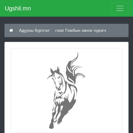
Ugshil.mn
Адууны бүртгэл
гэзэг Гомбын эмнэг хүрэгч