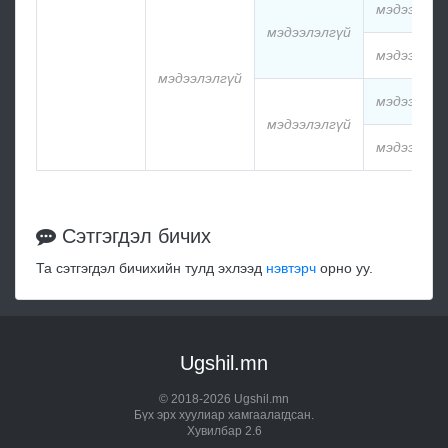
мэдээлэлг
мэдээлэлгүй
мэдээлэлг
мэдээлэлгүй
мэдээлэлг
мэдээлэлгүй
мэдээлэлг
Сэтгэгдэл бичих
Та сэтгэгдэл бичихийн тулд эхлээд
нэвтэрч
орно уу.
Ugshil.mn
© 2018-2026 Ugshil.mn
Бүх эрх хуулиар хамгаалагдсан.
Хувилбар 2.6