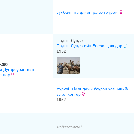
уулбаян нэгдлийн рэгзэн хүрэгч
Падын Лүндэг
Падын Лүндэгийн Босоо Цавьдар
1952
ндах
й Дугарсүрэнгийн
хонгор
Уурхайн Мандахын/сүрэн хөгшиний/
зэгэл хонгор
1957
мэдээлэлгүй