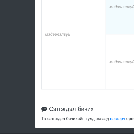
мэдээлэлгү
мэдээлэлгүй
мэдээлэлгү
Сэтгэгдэл бичих
Та сэтгэгдэл бичихийн тулд эхлээд
нэвтэрч
орно