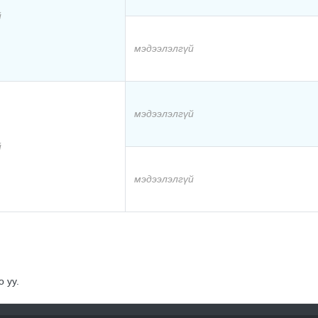
й
мэдээлэлгүй
мэдээлэлгүй
й
мэдээлэлгүй
 уу.