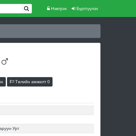
Нэвтрэх
Бүртгүүлэх
а
йн
Төлийн амжилт
0
аруун-Урт