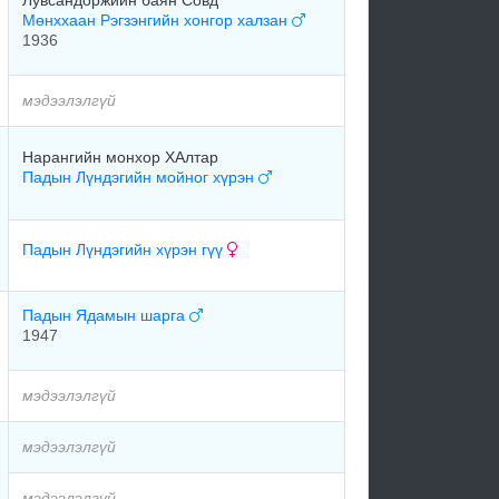
Лувсандоржийн баян Совд
Мөнххаан Рэгзэнгийн хонгор халзан
1936
мэдээлэлгүй
Нарангийн монхор ХАлтар
Падын Лүндэгийн мойног хүрэн
Падын Лүндэгийн хүрэн гүү
Падын Ядамын шарга
1947
мэдээлэлгүй
мэдээлэлгүй
мэдээлэлгүй