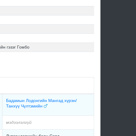
йн гэзэг Гомбо
Бадамын Лодонгийн Мангад хүрэн/
Танхүү Чүлтэмийн
мэдээлэлгүй