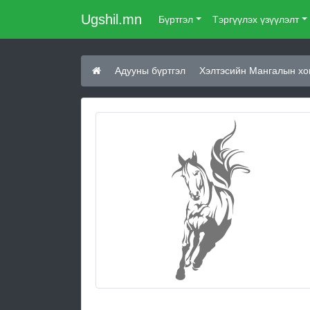
Ugshil.mn
Бүртгэл
Тэргүүлэх үзүүлэлт
Адууны бүртгэл
Хэлтэсийн Мангалын хо