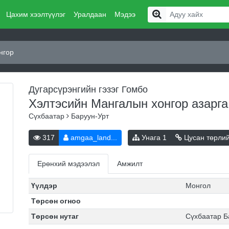
Цахим хээлтүүлэг
Уралдаан
Мэдээ
нгор
Дугарсүрэнгийн гэзэг Гомбо
Хэлтэсийн Мангалын хонгор
азарг
Сүхбаатар
Баруун-Урт
317
amgaa_land...
Унага
1
Цусан төрли
Ерөнхий мэдээлэл
Амжилт
Үүлдэр
Монгол
Төрсөн огноо
Төрсөн нутаг
Сүхбаатар Б