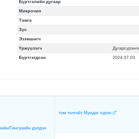
Бүртгэлийн дугаар
Микрочип
Тамга
Зүс
Эзэмшигч
Үржүүлэгч
Дугарсүрэнги
Бүртгэгдсэн
2024.07.03
том толгойт Мундаг хүрэн
ийн/Гансүхийн дэлдэн