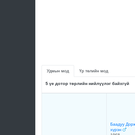
Удмын мод
Үр төлийн мод
5 үе дотор төрлийн нийлүүлэг байхгүй
Баадуу Дорж
хүрэн