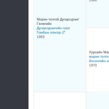
1968
Морин толгой Дугарсүрэн/
Гөлөгийн
Дугарсүрэнгийн гэзэг
Гомбын хонгор
1983
Уурхайн Ма
морин толго
босоогийн 
1970