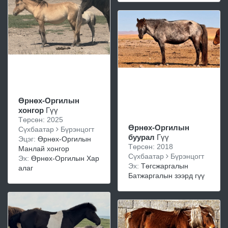
Өрнөх-Оргилын
хонгор
Гүү
Төрсөн: 2025
Өрнөх-Оргилын
Сүхбаатар
Бүрэнцогт
буурал
Гүү
Эцэг:
Өрнөх-Оргилын
Төрсөн: 2018
Манлай хонгор
Сүхбаатар
Бүрэнцогт
Эх:
Өрнөх-Оргилын Хар
Эх:
Төгсжаргалын
алаг
Батжаргалын зээрд гүү