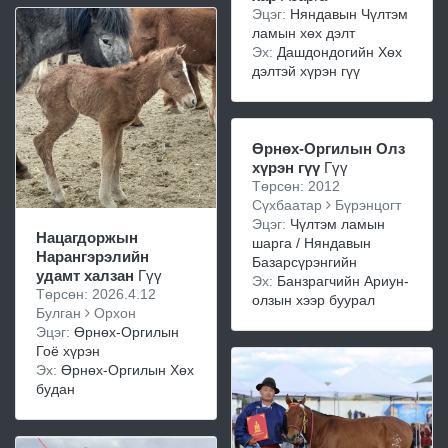
Эцэг:
Няндавын Чүлтэм
ламын хөх дэлт
Эх:
Дашдондогийн Хөх
дэлтэй хүрэн гүү
Өрнөх-Оргилын Олз
хүрэн гүү
Гүү
Төрсөн: 2012
Сүхбаатар
Бүрэнцогт
Эцэг:
Чүлтэм ламын
Нацагдоржын
шарга / Няндавын
Нарангэрэлийн
Базарсүрэнгийн
удамт халзан
Гүү
Эх:
Банзрагчийн Ариун-
Төрсөн: 2026.4.12
олзын хээр буурал
Булган
Орхон
Эцэг:
Өрнөх-Оргилын
Гоё хүрэн
Эх:
Өрнөх-Оргилын Хөх
будан