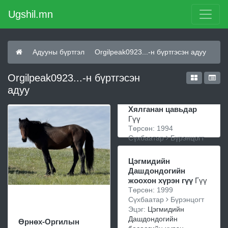
Ugshil.mn
Адууны бүртгэл
Orgilpeak0923...-н бүртгэсэн адуу
Orgilpeak0923...-н бүртгэсэн
адуу
Хялганан цавьдар
Гүү
Төрсөн: 1994
Сүхбаатар
Бүрэнцогт
Цэгмидийн
Дашдондогийн
жоохон хүрэн гүү
Гүү
Төрсөн: 1999
Сүхбаатар
Бүрэнцогт
Эцэг:
Цэгмидийн
Дашдондогийн
Өрнөх-Оргилын