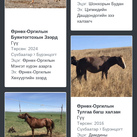
Эцэг:
Шонхорын Будан
Эх:
Цэгмидийн
Дашдондогийн зээ
халзагч
Өрнөх-Оргилын
Буянтогтохын Зээрд
Гүү
Төрсөн: 2024
Сүхбаатар
Бүрэнцогт
Эцэг:
Өрнөх-Оргилын
Мэнгэт хүрэн азарга
Эх:
Өрнөх-Оргилын
Хөхүүртийн зээрд
Өрнөх-Оргилын
Тулгаа багш халзан
Гүү
Төрсөн: 2016
Сүхбаатар
Бүрэнцогт
Эцэг:
Дамдины