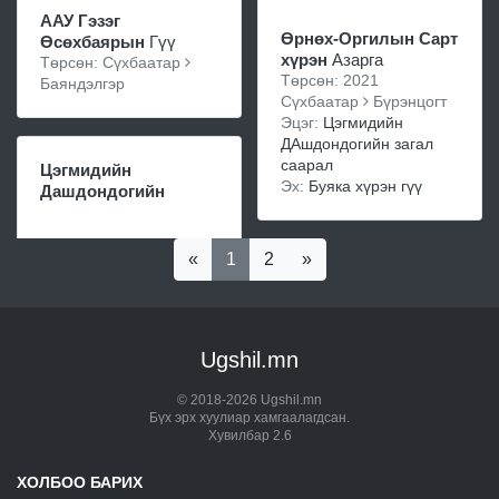
ААУ Гэзэг
Өрнөх-Оргилын Сарт
Өсөхбаярын
Гүү
хүрэн
Азарга
Төрсөн: Сүхбаатар
Төрсөн: 2021
Баяндэлгэр
Сүхбаатар
Бүрэнцогт
Эцэг:
Цэгмидийн
ДАшдондогийн загал
саарал
Цэгмидийн
Эх:
Буяка хүрэн гүү
Дашдондогийн
«
1
2
»
Ugshil.mn
© 2018-2026 Ugshil.mn
Бүх эрх хуулиар хамгаалагдсан.
Хувилбар 2.6
ХОЛБОО БАРИХ