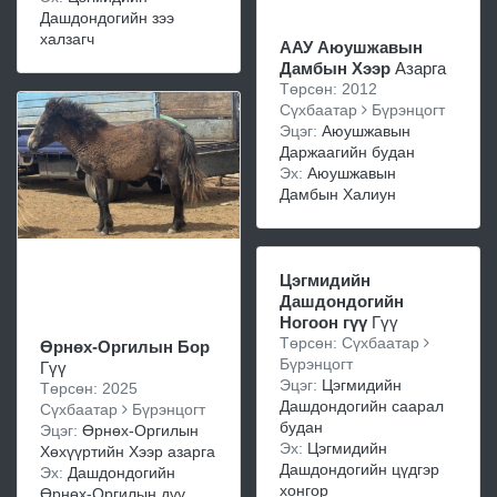
Дашдондогийн зээ
халзагч
ААУ Аюушжавын
Дамбын Хээр
Азарга
Төрсөн: 2012
Сүхбаатар
Бүрэнцогт
Эцэг:
Аюушжавын
Даржаагийн будан
Эх:
Аюушжавын
Дамбын Халиун
Цэгмидийн
Дашдондогийн
Ногоон гүү
Гүү
Төрсөн: Сүхбаатар
Өрнөх-Оргилын Бор
Бүрэнцогт
Гүү
Эцэг:
Цэгмидийн
Төрсөн: 2025
Дашдондогийн саарал
Сүхбаатар
Бүрэнцогт
будан
Эцэг:
Өрнөх-Оргилын
Эх:
Цэгмидийн
Хөхүүртийн Хээр азарга
Дашдондогийн цүдгэр
Эх:
Дашдондогийн
хонгор
Өрнөх-Оргилын дүү