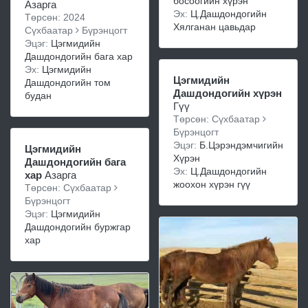
босоогийн хүрэн
Азарга
Эх:
Ц.Дашдондогийн
Төрсөн: 2024
Хялганан цавьдар
Сүхбаатар
Бүрэнцогт
Эцэг:
Цэгмидийн
Дашдондогийн бага хар
Эх:
Цэгмидийн
Цэгмидийн
Дашдондогийн том
Дашдондогийн хүрэн
будан
Гүү
Төрсөн: Сүхбаатар
Бүрэнцогт
Эцэг:
Б.Цэрэндэмчигийн
Цэгмидийн
Хүрэн
Дашдондогийн бага
Эх:
Ц.Дашдондогийн
хар
Азарга
жоохон хүрэн гүү
Төрсөн: Сүхбаатар
Бүрэнцогт
Эцэг:
Цэгмидийн
Дашдондогийн буржгар
хар