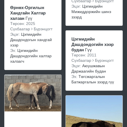
Сүхбаатар
Бүрэнцогт
Эцэг:
Цэгмидийн
Өрнөх-Оргилын
Мижиддоржийн шинэ
Хандгайн Халтар
зээрд
халзан
Гүү
Төрсөн: 2025
Сүхбаатар
Бүрэнцогт
Эцэг:
Цэгмидийн
Цэгмидийн
Дашдондогын хандгай
Дашдондогийн хээр
хээр
будан
Гүү
Эх:
Цэгмидийн
Төрсөн: 2011
Дашдондогийн халтар
Сүхбаатар
Бүрэнцогт
халзагч
Эцэг:
Аюушжавын
Даржаагийн будан
Эх:
Төгсжаргалын
Батжаргалын зээрд гүү