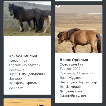
Өрнөх-Оргилын
Өрнөх-Оргилын
ногоон
Гүү
Соёот хул
Гүү
Төрсөн: Сүхбаатар
Төрсөн: 2020
Бүрэнцогт
Сүхбаатар
Бүрэнцогт
Эцэг:
Ц. Дашдондогийн
Эцэг:
Жүгдэрийн
Цавьдар
Энхболдын Туулай хээр
Эх:
Өрнөх-Оргилын
Эх:
Цэгмидийн
Буган гүү
Дашдондогийн
бугангийн хулагч