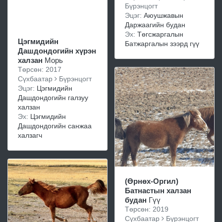
Бүрэнцогт
Эцэг:
Аюушжавын
Даржаагийн будан
Эх:
Төгсжаргалын
Цэгмидийн
Батжаргалын зээрд гүү
Дашдондогийн хүрэн
халзан
Морь
Төрсөн: 2017
Сүхбаатар
Бүрэнцогт
Эцэг:
Цэгмидийн
Дашдондогийн галзуу
халзан
Эх:
Цэгмидийн
Дашдондогийн санжаа
халзагч
(Өрнөх-Оргил)
Батнастын халзан
будан
Гүү
Төрсөн: 2019
Сүхбаатар
Бүрэнцогт