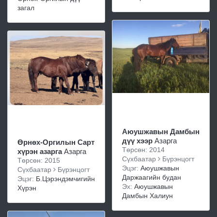
загал
Аюушжавын Дамбын
дүү хээр
Азарга
Өрнөх-Оргилын Сарт
Төрсөн: 2014
хүрэн азарга
Азарга
Сүхбаатар
Бүрэнцогт
Төрсөн: 2015
Эцэг:
Аюушжавын
Сүхбаатар
Бүрэнцогт
Даржаагийн будан
Эцэг:
Б.Цэрэндэмчигийн
Эх:
Аюушжавын
Хүрэн
Дамбын Халиун