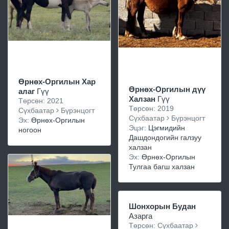
Өрнөх-Оргилын Хар
Өрнөх-Оргилын дүү
алаг
Гүү
Халзан
Гүү
Төрсөн: 2021
Төрсөн: 2019
Сүхбаатар
Бүрэнцогт
Сүхбаатар
Бүрэнцогт
Эх:
Өрнөх-Оргилын
Эцэг:
Цэгмидийн
ногоон
Дашдондогийн галзуу
халзан
Эх:
Өрнөх-Оргилын
Тулгаа багш халзан
Шонхорын Будан
Азарга
Төрсөн: Сүхбаатар