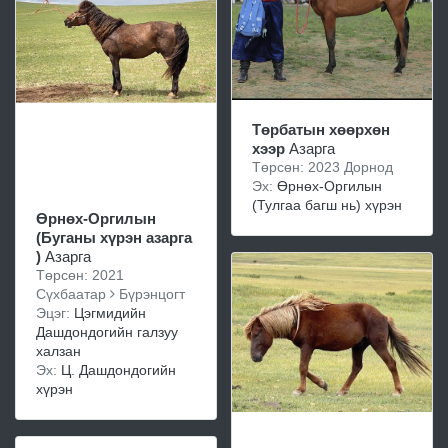
Төрбатын хөөрхөн
хээр
Азарга
Төрсөн: 2023 Дорнод
Эх:
Өрнөх-Оргилын
(Тулгаа багш нь) хүрэн
Өрнөх-Оргилын
(Буганы хүрэн азарга
)
Азарга
Төрсөн: 2021
Сүхбаатар
Бүрэнцогт
Эцэг:
Цэгмидийн
Дашдондогийн галзуу
халзан
Эх:
Ц. Дашдондогийн
хүрэн