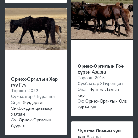
Өрнөх-Оргилын Гоё
хүрэн
Азарга
Төрсөн: 2015
Өрнөх-Оргилын Хар
Сүхбаатар
Бүрэнцогт
гүү
Гүү
Эцэг:
Чүлтэм Ламын
Төрсөн: 2022
хар
Сүхбаатар
Бүрэнцогт
Эх:
Өрнөх-Оргилын Олз
Эцэг:
Жүгдэрийн
хүрэн гүү
Энхболдын цавьдар
халзан
Эх:
Өрнөх-Оргилын
буурал
Чүлтэм Ламын хув
хар
Азарга