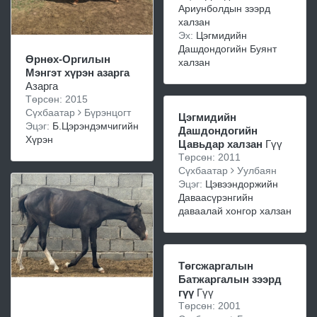
Ариунболдын зээрд
халзан
Эх:
Цэгмидийн
Дашдондогийн Буянт
Өрнөх-Оргилын
халзан
Мэнгэт хүрэн азарга
Азарга
Төрсөн: 2015
Сүхбаатар
Бүрэнцогт
Цэгмидийн
Эцэг:
Б.Цэрэндэмчигийн
Дашдондогийн
Хүрэн
Цавьдар халзан
Гүү
Төрсөн: 2011
Сүхбаатар
Уулбаян
Эцэг:
Цэвээндоржийн
Даваасүрэнгийн
даваалай хонгор халзан
Төгсжаргалын
Батжаргалын зээрд
гүү
Гүү
Төрсөн: 2001