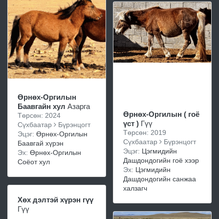
Өрнөх-Оргилын
Баавгайн хул
Азарга
Өрнөх-Оргилын ( гоё
Төрсөн: 2024
үст )
Гүү
Сүхбаатар
Бүрэнцогт
Төрсөн: 2019
Эцэг:
Өрнөх-Оргилын
Сүхбаатар
Бүрэнцогт
Баавгай хүрэн
Эцэг:
Цэгмидийн
Эх:
Өрнөх-Оргилын
Дашдондогийн гоё хээр
Соёот хул
Эх:
Цэгмидийн
Дашдондогийн санжаа
халзагч
Хөх дэлтэй хүрэн гүү
Гүү