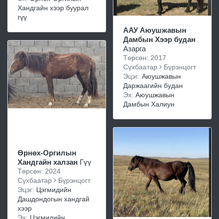
Хандгайн хээр буурал
гүү
ААУ Аюушжавын
Дамбын Хээр будан
Азарга
Төрсөн: 2017
Сүхбаатар
Бүрэнцогт
Эцэг:
Аюушжавын
Даржаагийн будан
Эх:
Аюушжавын
Дамбын Халиун
Өрнөх-Оргилын
Хандгайн халзан
Гүү
Төрсөн: 2024
Сүхбаатар
Бүрэнцогт
Эцэг:
Цэгмидийн
Дашдондогын хандгай
хээр
Эх:
Цэгмидийн