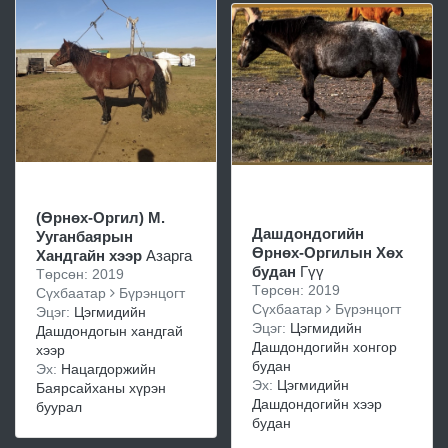
(Өрнөх-Оргил) М.
Дашдондогийн
Ууганбаярын
Өрнөх-Оргилын Хөх
Хандгайн хээр
Азарга
будан
Гүү
Төрсөн: 2019
Төрсөн: 2019
Сүхбаатар
Бүрэнцогт
Сүхбаатар
Бүрэнцогт
Эцэг:
Цэгмидийн
Эцэг:
Цэгмидийн
Дашдондогын хандгай
Дашдондогийн хонгор
хээр
будан
Эх:
Нацагдоржийн
Эх:
Цэгмидийн
Баярсайханы хүрэн
Дашдондогийн хээр
буурал
будан