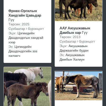
Өрнөх-Оргилын
Хандгайн Цавьдар
Гүү
Төрсөн: 2025
ААУ Аюушжавын
Сүхбаатар
Бүрэнцогт
Дамбын хар
Гүү
Эцэг:
Цэгмидийн
Төрсөн: 2013
Дашдондогын хандгай
Сүхбаатар
Бүрэнцогт
хээр
Эцэг:
Аюушжавын
Эх:
Цэгмидийн
Даржаагийн будан
Дашдондогийн зээ
Эх:
Аюушжавын
халзагч
Дамбын Халиун