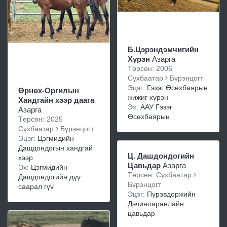
Б.Цэрэндэмчигийн
Хүрэн
Азарга
Төрсөн: 2006
Сүхбаатар
Бүрэнцогт
Эцэг:
Гэзэг Өсөхбаярын
Өрнөх-Оргилын
жижиг хүрэн
Хандгайн хээр даага
Эх:
ААУ Гэзэг
Азарга
Өсөхбаярын
Төрсөн: 2025
Сүхбаатар
Бүрэнцогт
Эцэг:
Цэгмидийн
Дашдондогын хандгай
Ц. Дашдондогийн
хээр
Цавьдар
Азарга
Эх:
Цэгмидийн
Төрсөн: Сүхбаатар
Дашдондогийн дүү
Бүрэнцогт
саарал гүү
Эцэг:
Пүрэвдоржийн
Дэчинпяранлайн
цавьдар