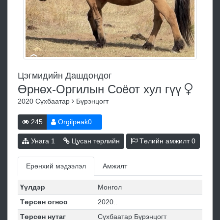
Цэгмидийн Дашдондог
Өрнөх-Оргилын Соёот хул
гүү
2020
Сүхбаатар
Бүрэнцогт
245
Orgilpeak0...
Унага
1
Цусан төрлийн
Төлийн амжилт
0
Ерөнхий мэдээлэл
Амжилт
Үүлдэр
Монгол
Төрсөн огноо
2020..
Төрсөн нутаг
Сүхбаатар Бүрэнцогт