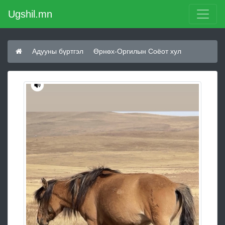
Ugshil.mn
Адууны бүртгэл
Өрнөх-Оргилын Соёот хул