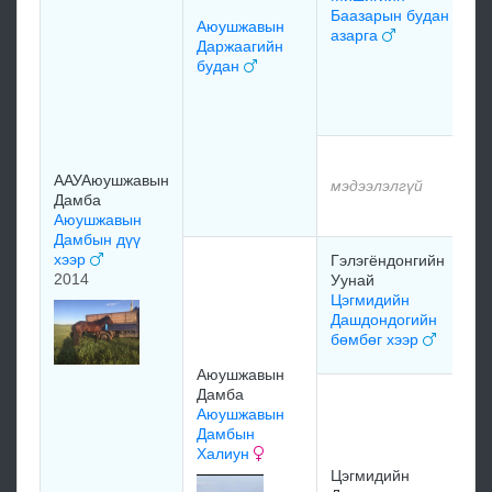
Баазарын будан
Аюушжавын
азарга
Даржаагийн
будан
ААУАюушжавын
мэдээлэлгүй
Дамба
Аюушжавын
Дамбын дүү
хээр
Гэлэгёндонгийн
2014
Уунай
Цэгмидийн
Дашдондогийн
бөмбөг хээр
Аюушжавын
Дамба
Аюушжавын
Дамбын
Халиун
Цэгмидийн