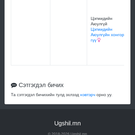
Цэгмидийн
Аюулгүй
Цэгмидийн
Аюулгүйн хонгор
гүү
Сэтгэгдэл бичих
Та сэтгэгдэл бичихийн тулд эхлээд
нэвтэрч
орно уу.
Ugshil.mn
© 2018-2026 Ugshil.mn