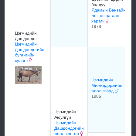
баадуу
Ядамын Банзайн
Богтос цагаан
харагч
1978
Цэгмидийн
Дашдондог
Цэгмидийн
Дашдондогийн
бугангийн
хулагч
Цэгмидийн
Мижиддоржийн
жоол зээрд
1986
Цэгмидийн
Аюулгүй
Цэгмидийн
Дашдондогийн
жоол хонгор