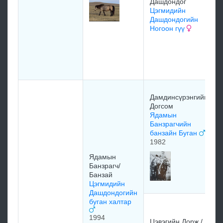
Дашдондог
Цэгмидийн
Дашдондогийн
Ногоон гүү
Дамдинсүрэнгийн
Догсом
Ядамын
Банзрагчийн
банзайн Буган
1982
Ядамын
Банзрагч/
Банзай
Цэгмидийн
Дашдондогийн
буган халтар
1994
Цэвэгийн Дорж /