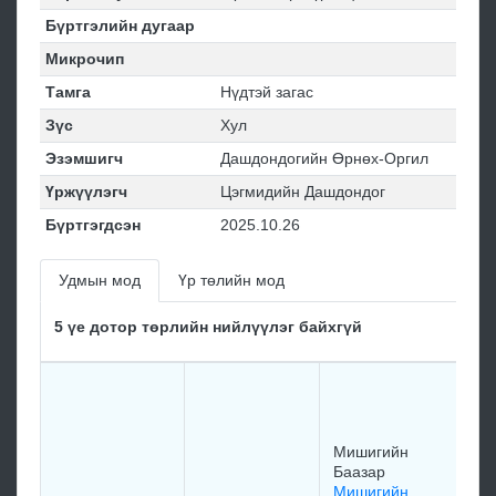
Бүртгэлийн дугаар
Микрочип
Тамга
Нүдтэй загас
Зүс
Хул
Эзэмшигч
Дашдондогийн Өрнөх-Оргил
Үржүүлэгч
Цэгмидийн Дашдондог
Бүртгэгдсэн
2025.10.26
Удмын мод
Үр төлийн мод
5 үе дотор төрлийн нийлүүлэг байхгүй
Мишигийн
Баазар
Мишигийн