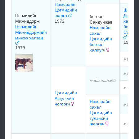
Намсрайн
Цэгмидийн
Шар
Цэгмидийн
шарга
Дэмчиг
бөгөөн
Мижиддорж
1972
халиун/
Сандуйжав
Цэгмидийн
бөгтөр
Намсрайн
Мижиддоржийн
Сандуй
сахал
мижээ халзан
Цэгмидийн
1951
бөгөөн
1979
халиугч
мэдээл
мэдээл
мэдээлэлгүй
мэдээл
Цэгмидийн
Аюулгүйн
Намсрайн
ногоогч
мэдээл
сахал
Цэгмидийн
түлэнхий
мэдээл
шаргач