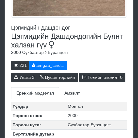
Цэгмидийн Дашдондог
Цэгмидийн Дашдондогийн Буянт
халзан
гүү
2000
Сүхбаатар
Бүрэнцогт
221
amgaa_land...
Унага
3
Цусан төрлийн
Төлийн амжилт
0
Ерөнхий мэдээлэл
Амжилт
Үүлдэр
Монгол
Төрсөн огноо
2000..
Төрсөн нутаг
Сүхбаатар Бүрэнцогт
Бүртгэлийн дугаар