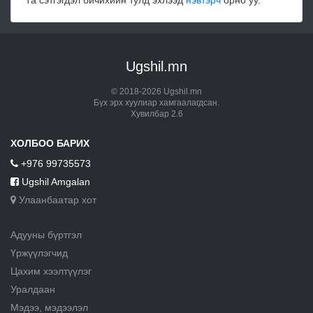
Ugshil.mn
© 2018-2026 Ugshil.mn
Бүх эрх хуулиар хамгаалагдсан.
Хувилбар 2.6
ХОЛБОО БАРИХ
+976 99735573
Ugshil Amgalan
Улаанбаатар хот
Адууны бүртгэл
Үржүүлэгчид
Цахим хээлтүүлэг
Уралдаан
Мэдээ, мэдээлэл