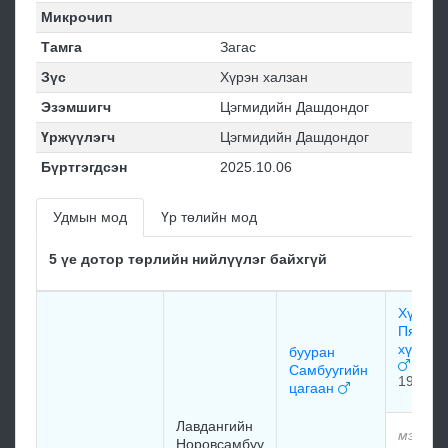
Микрочип
Тамга
Загас
Зүс
Хүрэн халзан
Эзэмшигч
Цэгмидийн Дашдондог
Үржүүлэгч
Цэгмидийн Дашдондог
Бүртгэгдсэн
2025.10.06
Удмын мод
Үр төлийн мод
5 үе дотор төрлийн нийлүүлэг байхгүй
Хүрэн
Пяранл
хүрэн 
бууран
Самбуугийн
1954
цагаан
Лавдангийн
мэдээл
Норовсамбуу