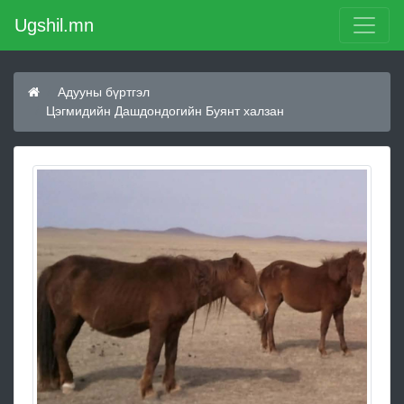
Ugshil.mn
Адууны бүртгэл
Цэгмидийн Дашдондогийн Буянт халзан