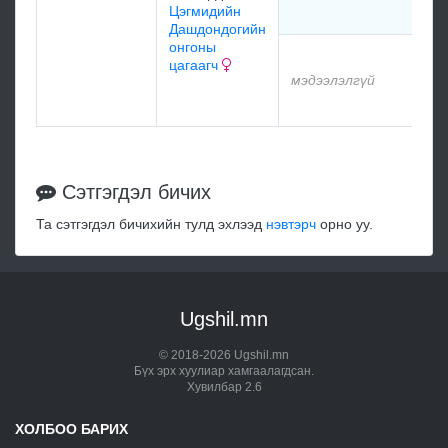
Цэгмидийн
м
Дашдондогийн
онгоны
м
цагаагч
мэдээлэлгүй
м
Сэтгэгдэл бичих
Та сэтгэгдэл бичихийн тулд эхлээд
нэвтэрч
орно уу.
Ugshil.mn
© 2018-2026 Ugshil.mn
Бүх эрх хуулиар хамгаалагдсан.
Хувилбар 2.6
ХОЛБОО БАРИХ