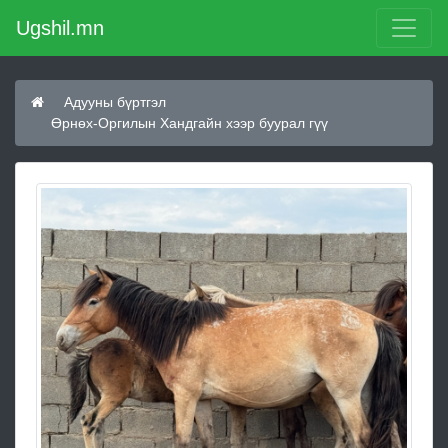
Ugshil.mn
Адууны бүртгэл
Өрнөх-Оргилын Хандгайн хээр буурал гүү