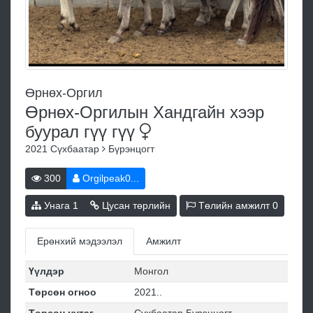
Өрнөх-Оргил
Өрнөх-Оргилын Хандгайн хээр
буурал гүү
гүү
2021
Сүхбаатар
Бүрэнцогт
300
Orgilpeak0...
Унага
1
Цусан төрлийн
Төлийн амжилт
0
Ерөнхий мэдээлэл
Амжилт
Үүлдэр
Монгол
Төрсөн огноо
2021..