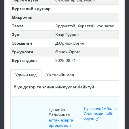
Төрсөн нутаг
Сүхбаатар Бүрэнцогт
Бүртгэлийн дугаар
Микрочип
Тамга
Эрдэнэтэй, Хүрээтэй, хос загас
Зүс
Хээр буурал
Эзэмшигч
Д.Өрнөх-Оргил
Үржүүлэгч
Өрнөх-Оргил
Бүртгэгдсэн
2025.08.21
Удмын мод
Үр төлийн мод
5 үе дотор төрлийн нийлүүлэг байхгүй
Ш
д
Лувсанчоймболын
Цэндийн
Содномдашийн
Балжинням
хүрэн
алтан азарга
өргөмжлөлт
м