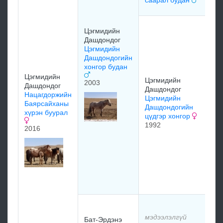
саарал будан
Ц
Цэгмидийн
М
Дашдондог
Ц
Цэгмидийн
М
Дашдондогийн
м
хонгор будан
Цэгмидийн
1
Цэгмидийн
2003
Дашдондог
Дашдондог
Нацагдоржийн
Цэгмидийн
Баярсайханы
Дашдондогийн
хүрэн буурал
цүдгэр хонгор
1992
2016
Н
Ц
Ц
Д
б
х
м
мэдээлэлгүй
Бат-Эрдэнэ