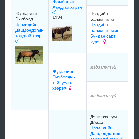
Жамбагын
Хандгай хүрэн
Д
Жүгдэрийн
Цэндийн
1994
д
Энхболд
Балжинням
Д
Цэгмидийн
Цэндийн
Б
Дашдондогын
Балжиннямын
хандгай хээр
Бундан сарт
хүрэн
м
м
мэдээлэлгүй
Жүгдэрийн
м
Энхболдын
тойруулга
хээрэгч
м
мэдээлэлгүй
м
Дэлгэрэх сум
м
ДАваа
Цэгмидийн
Дашдондогийн
м