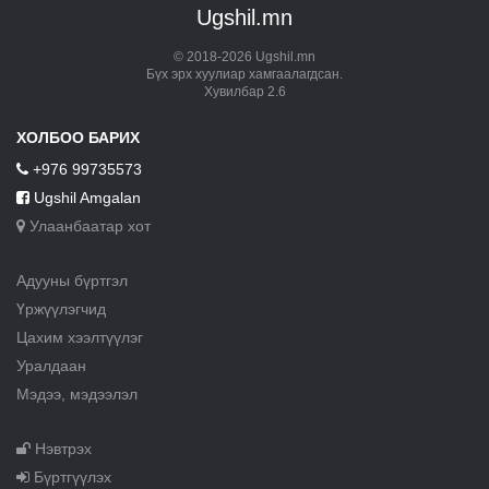
Ugshil.mn
© 2018-2026 Ugshil.mn
Бүх эрх хуулиар хамгаалагдсан.
Хувилбар 2.6
ХОЛБОО БАРИХ
+976 99735573
Ugshil Amgalan
Улаанбаатар хот
Адууны бүртгэл
Үржүүлэгчид
Цахим хээлтүүлэг
Уралдаан
Мэдээ, мэдээлэл
Нэвтрэх
Бүртгүүлэх