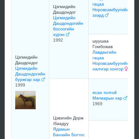
б
гацаа
Цэгмидийн
Норовсамбуугийн
1
Дашдондог
зээрд
Цэгмидийн
Дашдондогийн
м
босоогийн
хүрэн
1992
шуушаа
м
Гомбожав
Лавдангийн
Цэгмидийн
гацаа
Дашдондог
Норовсамбуугийн
м
Цэгмидийн
налчгар хонгор
Дашдондогийн
буржгар хар
1999
Л
Д
ясан толгой
Мягмарын хар
1969
м
Цэвэгийн Дорж
/баадуу
У
Ядамын
Банзайн Богтос
Б