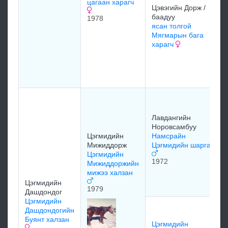
цагаан харагч
Цэвэгийн Дорж /
и
баадуу
1978
ясан толгой
1
Мягмарын бага
харагч
Х
б
С
Лавдангийн
Норовсамбуу
Цэгмидийн
Намсрайн
б
Мижиддорж
Цэгмидийн шарга
Цэгмидийн
1972
Н
Мижиддоржийн
Ц
мижээ халзан
б
Цэгмидийн
1979
Дашдондог
Цэгмидийн
м
Дашдондогийн
Буянт халзан
Цэгмидийн