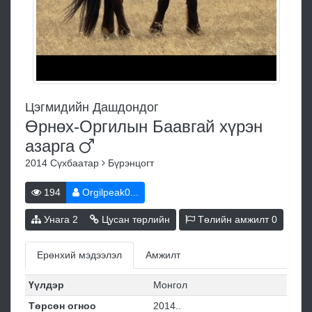
Цэгмидийн Дашдондог
Өрнөх-Оргилын Баавгай хүрэн
азарга
2014
Сүхбаатар
Бүрэнцогт
194
Orgilpeak0...
Унага
2
Цусан төрлийн
Төлийн амжилт
0
Ерөнхий мэдээлэл
Амжилт
Үүлдэр
Монгол
Төрсөн огноо
2014..