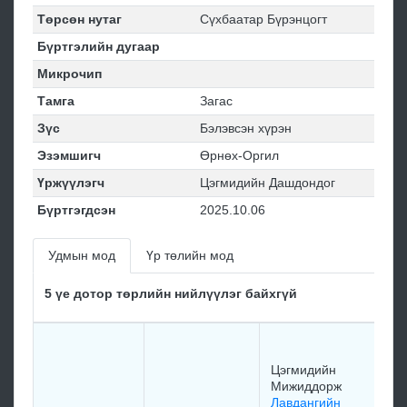
Төрсөн нутаг
Сүхбаатар Бүрэнцогт
Бүртгэлийн дугаар
Микрочип
Тамга
Загас
Зүс
Бэлэвсэн хүрэн
Эзэмшигч
Өрнөх-Оргил
Үржүүлэгч
Цэгмидийн Дашдондог
Бүртгэгдсэн
2025.10.06
Удмын мод
Үр төлийн мод
5 үе дотор төрлийн нийлүүлэг байхгүй
Ц
Цэгмидийн
Н
Мижиддорж
Ц
Лавдангийн