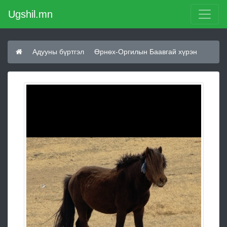
Ugshil.mn
Адууны бүртгэл
Өрнөх-Оргилын Баавгай хүрэн