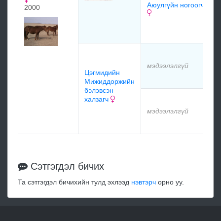
Н
Аюулгүйн ногоогч
2000
Ц
т
м
мэдээлэлгүй
Цэгмидийн
м
Мижиддоржийн
бэлэвсэн
халзагч
м
мэдээлэлгүй
м
Сэтгэгдэл бичих
Та сэтгэгдэл бичихийн тулд эхлээд
нэвтэрч
орно уу.