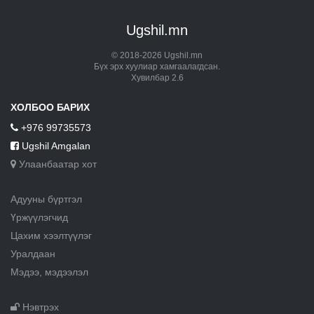
Ugshil.mn
© 2018-2026 Ugshil.mn
Бүх эрх хуулиар хамгаалагдсан.
Хувилбар 2.6
ХОЛБОО БАРИХ
+976 99735573
Ugshil Amgalan
Улаанбаатар хот
Адууны бүртгэл
Үржүүлэгчид
Цахим хээлтүүлэг
Уралдаан
Мэдээ, мэдээлэл
Нэвтрэх