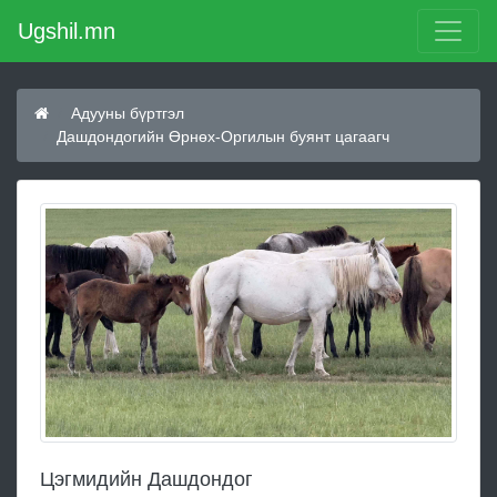
Ugshil.mn
Адууны бүртгэл
Дашдондогийн Өрнөх-Оргилын буянт цагаагч
Цэгмидийн Дашдондог