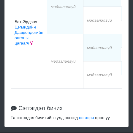
мэдээлэлгүй
мэд
мэдээлэлгүй
Бат-Эрдэнэ
Цэгмидийн
мэд
Дашдондогийн
онгоны
мэд
цагаагч
мэдээлэлгүй
мэд
мэдээлэлгүй
мэд
мэдээлэлгүй
мэд
Сэтгэгдэл бичих
Та сэтгэгдэл бичихийн тулд эхлээд
нэвтэрч
орно уу.