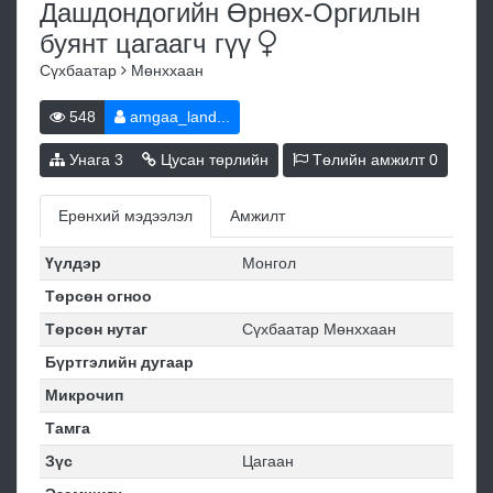
Дашдондогийн Өрнөх-Оргилын
буянт цагаагч
гүү
Сүхбаатар
Мөнххаан
548
amgaa_land...
Унага
3
Цусан төрлийн
Төлийн амжилт
0
Ерөнхий мэдээлэл
Амжилт
Үүлдэр
Монгол
Төрсөн огноо
Төрсөн нутаг
Сүхбаатар Мөнххаан
Бүртгэлийн дугаар
Микрочип
Тамга
Зүс
Цагаан