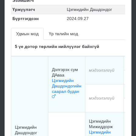
Эзэмшигч
Үржүүлэгч
Цэгмидийн Дашдондог
Бүртгэгдсэн
2024.09.27
Удмын мод
Үр төлийн мод
5 үе дотор төрлийн нийлүүлэг байхгүй
мэд
Дэлгэрэх сум
мэдээлэлгүй
ДАваа
мэд
Цэгмидийн
Дашдондогийн
мэд
саарал будан
мэдээлэлгүй
мэд
Лав
Цэгмидийн
Нор
Мижиддорж
Цэгмидийн
Нам
Цэгмидийн
Дашдондог
Цэг