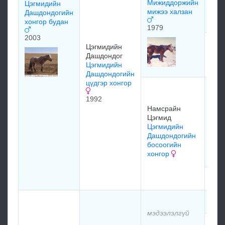
Мижиддоржийн
Цэгмидийн
шар
мижээ халзан
Дашдондогийн
197
хонгор будан
1979
2003
Цэг
Цэгмидийн
Аюу
Дашдондог
ног
Цэгмидийн
Дашдондогийн
цүдгэр хонгор
Цэв
баа
1992
Нам
Намсрайн
сах
Цэгмид
Цэг
Цэгмидийн
бос
Дашдондогийн
хон
босоогийн
197
хонгор
мэд
мэд
мэдээлэлгүй
мэд