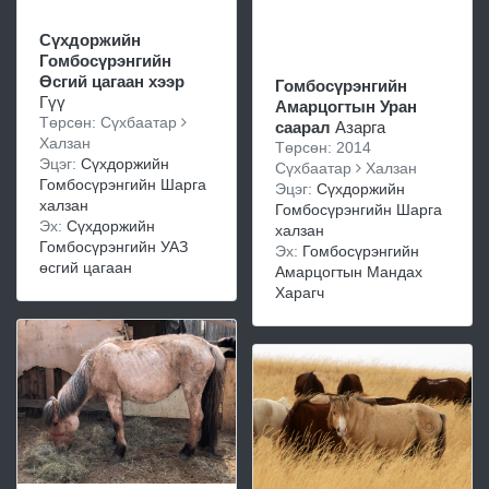
Сүхдоржийн
Гомбосүрэнгийн
Өсгий цагаан хээр
Гомбосүрэнгийн
Гүү
Амарцогтын Уран
Төрсөн: Сүхбаатар
саарал
Азарга
Халзан
Төрсөн: 2014
Эцэг:
Сүхдоржийн
Сүхбаатар
Халзан
Гомбосүрэнгийн Шарга
Эцэг:
Сүхдоржийн
халзан
Гомбосүрэнгийн Шарга
Эх:
Сүхдоржийн
халзан
Гомбосүрэнгийн УАЗ
Эх:
Гомбосүрэнгийн
өсгий цагаан
Амарцогтын Мандах
Харагч