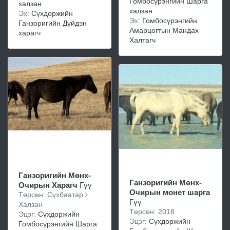
Гомбосүрэнгийн Шарга
халзан
халзан
Эх:
Сүхдоржийн
Эх:
Гомбосүрэнгийн
Ганзоригийн Дүйдэн
Амарцогтын Мандах
харагч
Халтагч
Ганзоригийн Мөнх-
Ганзоригийн Мөнх-
Очирын Харагч
Гүү
Очирын монет шарга
Төрсөн: Сүхбаатар
Гүү
Халзан
Төрсөн: 2018
Эцэг:
Сүхдоржийн
Эцэг:
Сүхдоржийн
Гомбосүрэнгийн Шарга