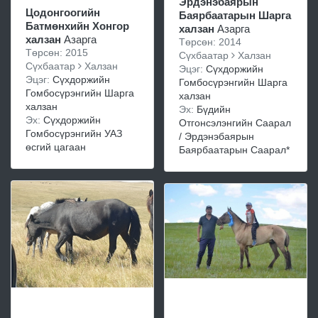
Эрдэнэбаярын
Цодонгоогийн
Баярбаатарын Шарга
Батмөнхийн Хонгор
халзан
Азарга
халзан
Азарга
Төрсөн: 2014
Төрсөн: 2015
Сүхбаатар
Халзан
Сүхбаатар
Халзан
Эцэг:
Сүхдоржийн
Эцэг:
Сүхдоржийн
Гомбосүрэнгийн Шарга
Гомбосүрэнгийн Шарга
халзан
халзан
Эх:
Бүдийн
Эх:
Сүхдоржийн
Отгонсэлэнгийн Саарал
Гомбосүрэнгийн УАЗ
/ Эрдэнэбаярын
өсгий цагаан
Баярбаатарын Саарал*