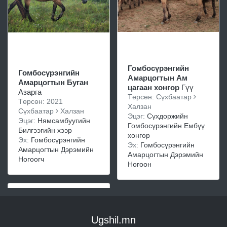
Гомбосүрэнгийн
Гомбосүрэнгийн
Амарцогтын Ам
Амарцогтын Буган
цагаан хонгор
Гүү
Азарга
Төрсөн: Сүхбаатар
Төрсөн: 2021
Халзан
Сүхбаатар
Халзан
Эцэг:
Сүхдоржийн
Эцэг:
Нямсамбуугийн
Гомбосүрэнгийн Ембүү
Билгээгийн хээр
хонгор
Эх:
Гомбосүрэнгийн
Эх:
Гомбосүрэнгийн
Амарцогтын Дэрэмийн
Амарцогтын Дэрэмийн
Ногоогч
Ногоон
Ugshil.mn