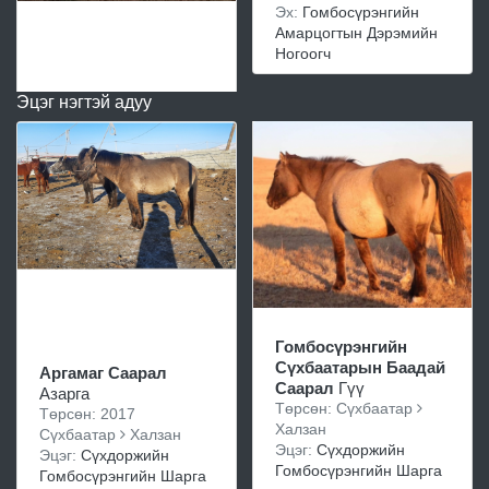
Эх:
Гомбосүрэнгийн
Амарцогтын Дэрэмийн
Ногоогч
Эцэг нэгтэй адуу
Гомбосүрэнгийн
Сүхбаатарын Баадай
Аргамаг Саарал
Саарал
Гүү
Азарга
Төрсөн: Сүхбаатар
Төрсөн: 2017
Халзан
Сүхбаатар
Халзан
Эцэг:
Сүхдоржийн
Эцэг:
Сүхдоржийн
Гомбосүрэнгийн Шарга
Гомбосүрэнгийн Шарга