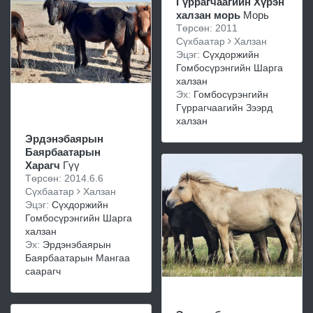
Гүррагчаагийн Хүрэн
халзан морь
Морь
Төрсөн: 2011
Сүхбаатар
Халзан
Эцэг:
Сүхдоржийн
Гомбосүрэнгийн Шарга
халзан
Эх:
Гомбосүрэнгийн
Гүррагчаагийн Зээрд
халзан
Эрдэнэбаярын
Баярбаатарын
Харагч
Гүү
Төрсөн: 2014.6.6
Сүхбаатар
Халзан
Эцэг:
Сүхдоржийн
Гомбосүрэнгийн Шарга
халзан
Эх:
Эрдэнэбаярын
Баярбаатарын Мангаа
саарагч