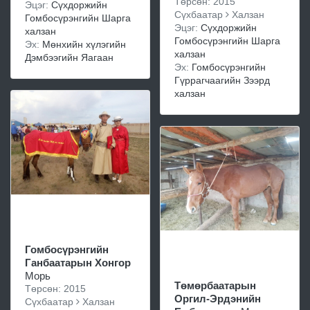
Төрсөн: 2015
Эцэг:
Сүхдоржийн
Сүхбаатар
Халзан
Гомбосүрэнгийн Шарга
Эцэг:
Сүхдоржийн
халзан
Гомбосүрэнгийн Шарга
Эх:
Мөнхийн хүлэгийн
халзан
Дэмбээгийн Яагаан
Эх:
Гомбосүрэнгийн
Гүррагчаагийн Зээрд
халзан
Гомбосүрэнгийн
Ганбаатарын Хонгор
Морь
Төмөрбаатарын
Төрсөн: 2015
Оргил-Эрдэнийн
Сүхбаатар
Халзан