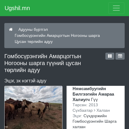
Ugshil.mn
Адууны бүртгэл
Гомбосүрэнгийн Амарцогтын Ногооны шарга
Цусан төрлийн адуу
Гомбосүрэнгийн Амарцогтын
Ногооны шарга гүүний цусан
төрлийн адуу
Эцэг, эх нэгтэй адуу
Нямсамбуугийн
Билгээгийн Амараа
Халиугч
Гүү
Төрсөн: 2013
Сүхбаатар
Халзан
Эцэг:
Сүхдоржийн
Гомбосүрэнгийн Шарга
халзан