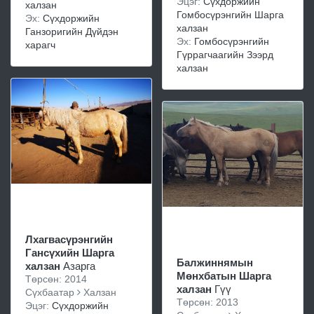
Эцэг:
Сүхдоржийн
халзан
Гомбосүрэнгийн Шарга
Эх:
Сүхдоржийн
халзан
Ганзоригийн Дүйдэн
Эх:
Гомбосүрэнгийн
харагч
Гүррагчаагийн Зээрд
халзан
Лхагвасүрэнгийн
Гансүхийн Шарга
Балжиннямын
халзан
Азарга
Мөнхбатын Шарга
Төрсөн: 2014
халзан
Гүү
Сүхбаатар
Халзан
Төрсөн: 2013
Эцэг:
Сүхдоржийн