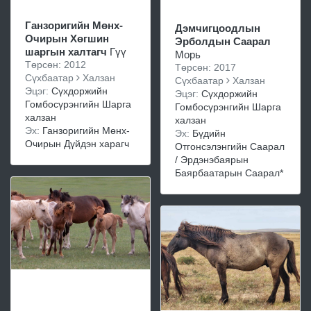
Ганзоригийн Мөнх-
Дэмчигцоодлын
Очирын Хөгшин
Эрболдын Саарал
шаргын халтагч
Гүү
Морь
Төрсөн: 2012
Төрсөн: 2017
Сүхбаатар
Халзан
Сүхбаатар
Халзан
Эцэг:
Сүхдоржийн
Эцэг:
Сүхдоржийн
Гомбосүрэнгийн Шарга
Гомбосүрэнгийн Шарга
халзан
халзан
Эх:
Ганзоригийн Мөнх-
Эх:
Бүдийн
Очирын Дүйдэн харагч
Отгонсэлэнгийн Саарал
/ Эрдэнэбаярын
Баярбаатарын Саарал*