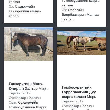
Гомбосүрэнгийн Шарга
халзан
халзан
Эх:
Сүхдоржийн
Эх:
Ооёогийн
Ганзоригийн Дүйдэн
Баярбаатарын Мангаа
харагч
саарагч
Ганзоригийн Мөнх-
Гомбосүрэнгийн
Очирын Халтар
Морь
Гүррагчаагийн Дүү
Төрсөн: 2012
шарга халзан
Морь
Сүхбаатар
Халзан
Төрсөн: 2017
Эцэг:
Сүхдоржийн
Сүхбаатар
Халзан
Гомбосүрэнгийн Шарга