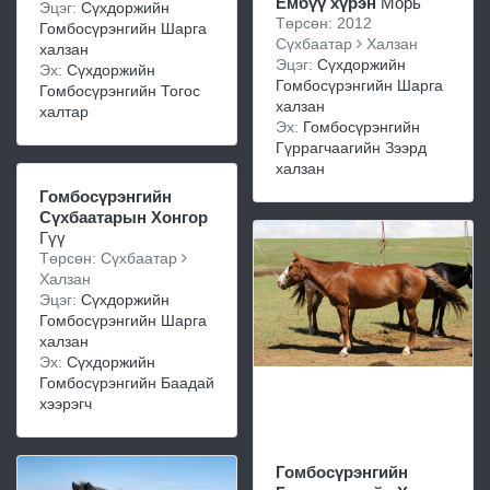
Ембүү хүрэн
Морь
Эцэг:
Сүхдоржийн
Төрсөн: 2012
Гомбосүрэнгийн Шарга
Сүхбаатар
Халзан
халзан
Эцэг:
Сүхдоржийн
Эх:
Сүхдоржийн
Гомбосүрэнгийн Шарга
Гомбосүрэнгийн Тогос
халзан
халтар
Эх:
Гомбосүрэнгийн
Гүррагчаагийн Зээрд
халзан
Гомбосүрэнгийн
Сүхбаатарын Хонгор
Гүү
Төрсөн: Сүхбаатар
Халзан
Эцэг:
Сүхдоржийн
Гомбосүрэнгийн Шарга
халзан
Эх:
Сүхдоржийн
Гомбосүрэнгийн Баадай
хээрэгч
Гомбосүрэнгийн