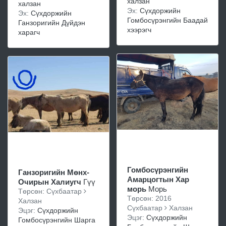
халзан
халзан
Эх:
Сүхдоржийн
Эх:
Сүхдоржийн
Гомбосүрэнгийн Баадай
Ганзоригийн Дүйдэн
хээрэгч
харагч
Гомбосүрэнгийн
Ганзоригийн Мөнх-
Амарцогтын Хар
Очирын Халиугч
Гүү
морь
Морь
Төрсөн: Сүхбаатар
Төрсөн: 2016
Халзан
Сүхбаатар
Халзан
Эцэг:
Сүхдоржийн
Эцэг:
Сүхдоржийн
Гомбосүрэнгийн Шарга