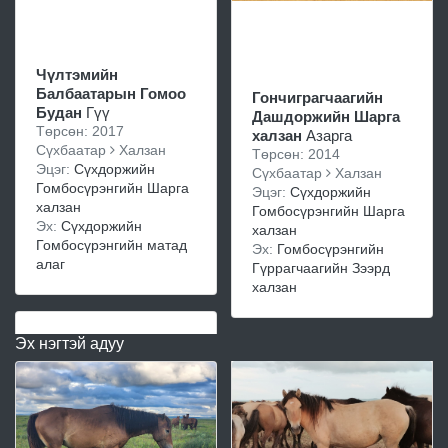
Чүлтэмийн
Балбаатарын Гомоо
Гончиграгчаагийн
Будан
Гүү
Дашдоржийн Шарга
Төрсөн: 2017
халзан
Азарга
Сүхбаатар
Халзан
Төрсөн: 2014
Эцэг:
Сүхдоржийн
Сүхбаатар
Халзан
Гомбосүрэнгийн Шарга
Эцэг:
Сүхдоржийн
халзан
Гомбосүрэнгийн Шарга
Эх:
Сүхдоржийн
халзан
Гомбосүрэнгийн матад
Эх:
Гомбосүрэнгийн
алаг
Гүррагчаагийн Зээрд
халзан
Эх нэгтэй адуу