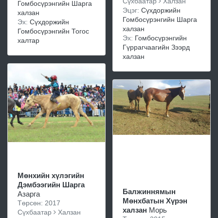
Сүхбаатар
Халзан
Гомбосүрэнгийн Шарга
Эцэг:
Сүхдоржийн
халзан
Гомбосүрэнгийн Шарга
Эх:
Сүхдоржийн
халзан
Гомбосүрэнгийн Тогос
Эх:
Гомбосүрэнгийн
халтар
Гүррагчаагийн Зээрд
халзан
Мөнхийн хүлэгийн
Дэмбээгийн Шарга
Балжиннямын
Азарга
Мөнхбатын Хүрэн
Төрсөн: 2017
халзан
Морь
Сүхбаатар
Халзан