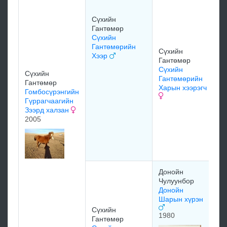
Д
Ч
Сүхийн
Д
Гантөмөр
Ш
Сүхийн
1
Гантөмөрийн
Сүхийн
Хээр
Гантөмөр
Сүхийн
Сүхийн
Гантөмөрийн
Гантөмөр
Харын хээрэгч
Гомбосүрэнгийн
Гүррагчаагийн
О
Зээрд халзан
М
2005
С
Г
М
Донойн
Д
Чулуунбор
О
Донойн
х
Шарын хүрэн
1
Сүхийн
1980
Гантөмөр
Д