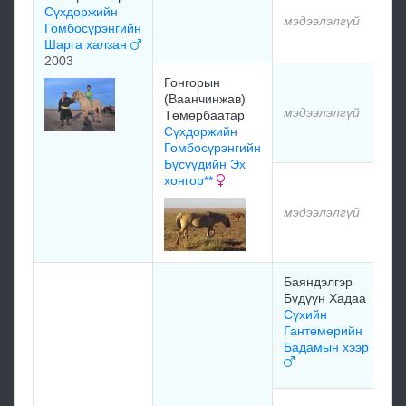
Сүхдоржийн
мэдээлэлгүй
Гомбосүрэнгийн
м
Шарга халзан
2003
Гонгорын
м
(Ваанчинжав)
мэдээлэлгүй
Төмөрбаатар
Сүхдоржийн
м
Гомбосүрэнгийн
Бүсүүдийн Эх
хонгор**
м
мэдээлэлгүй
м
Баяндэлгэр
м
Бүдүүн Хадаа
Сүхийн
Гантөмөрийн
Бадамын хээр
м