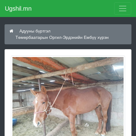
Ugshil.mn
Адууны бүртгэл
Төмөрбаатарын Оргил-Эрдэнийн Ембүү хүрэн