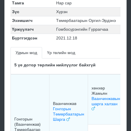
Тамга
Нар сар
Зүс
Хүрэн
Эзэмшигч
Төмөрбаатарын Оргил-Эрдэнэ
Үржүүлэгч
Гомбосүрэнгийн Гүррагчаа
Бүртгэгдсэн
2021.12.18
Удмын мод
Үр төлийн мод
5 үе дотор төрлийн нийлүүлэг байхгүй
х
Ж
хөнхөр
Х
Жамьян
Ж
Ваанчинжавын
х
Ваанчинжав
шарга халзан
Гонгорын
Төмөрбаатарын
м
Гонгорын
Шарга
(Ваанчинжав)
Төмөрбаатар
м