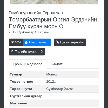
Гомбосүрэнгийн Гүррагчаа
Төмөрбаатарын Оргил-Эрдэнийн
Ембүү хүрэн
морь
2012
Сүхбаатар
Халзан
524
lkhagvanya...
Цусан төрлийн
Төлийн амжилт
0
Ерөнхий мэдээлэл
Амжилт
Үүлдэр
Монгол
Төрсөн огноо
2012..
Төрсөн нутаг
Сүхбаатар Халзан
Бүртгэлийн дугаар
Микрочип