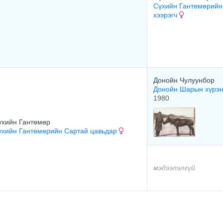
Сүхийн Гантөмөрийн
хээрэгч
Донойн Чулуунбор
Донойн Шарын хүрэ
1980
үхийн Гантөмөр
үхийн Гантөмөрийн Сартай цавьдар
мэдээлэлгүй