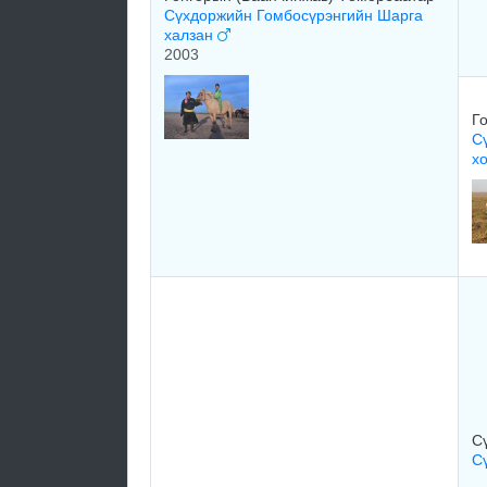
Сүхдоржийн Гомбосүрэнгийн Шарга
халзан
2003
Г
С
х
С
С