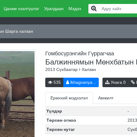
Цахим хээлтүүлэг
Уралдаан
Мэдээ
н Шарга халзан
Гомбосүрэнгийн Гүррагчаа
Балжиннямын Мөнхбатын 
2013
Сүхбаатар
Халзан
535
lkhagvanya...
Унага
0
Ерөнхий мэдээлэл
Амжилт
Үүлдэр
-
Төрсөн огноо
2013
Төрсөн нутаг
Сүхб