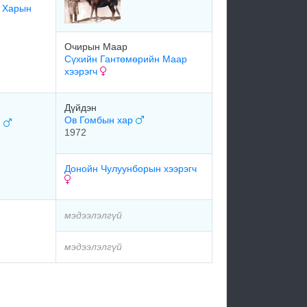
 Харын
Очирын Маар
Сүхийн Гантөмөрийн Маар
хээрэгч
Дүйдэн
Ов Гомбын хар
н
1972
Донойн Чулуунборын хээрэгч
мэдээлэлгүй
мэдээлэлгүй