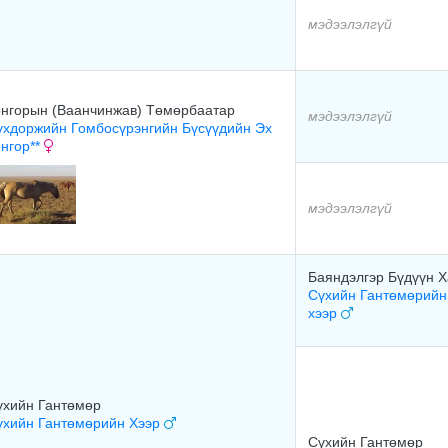
мэдээлэлгүй
онгорын (Ваанчинжав) Төмөрбаатар
мэдээлэлгүй
үхдоржийн Гомбосүрэнгийн Бүсүүдийн Эх
онгор**
мэдээлэлгүй
Баяндэлгэр Бүдүүн 
Сүхийн Гантөмөрий
хээр
үхийн Гантөмөр
үхийн Гантөмөрийн Хээр
Сүхийн Гантөмөр