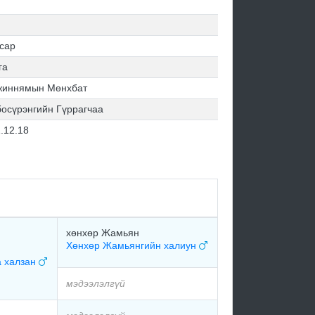
сар
га
жиннямын Мөнхбат
осүрэнгийн Гүррагчаа
.12.18
хөнхөр Жамьян
Хөнхөр Жамьянгийн халиун
а халзан
мэдээлэлгүй