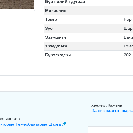
Бүртгэлийн дугаар
Микрочип
Тамга
Нар 
Зүс
Шар
Эзэмшигч
Бал
Үржүүлэгч
Гомб
Бүртгэгдсэн
2021
хөнхөр Жамьян
Ваанчинжавын шарг
аанчинжав
онгорын Төмөрбаатарын Шарга