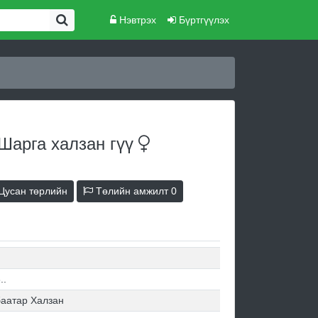
Нэвтрэх
Бүртгүүлэх
Шарга халзан
гүү
Цусан төрлийн
Төлийн амжилт
0
..
аатар Халзан