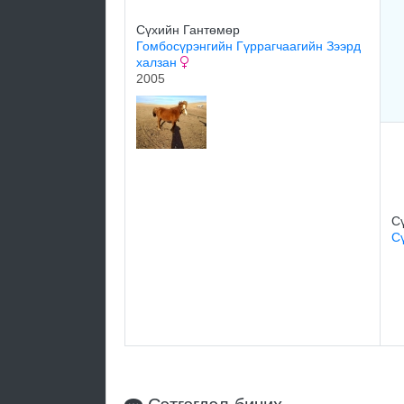
Сүхийн Гантөмөр
Гомбосүрэнгийн Гүррагчаагийн Зээрд
халзан
2005
С
С