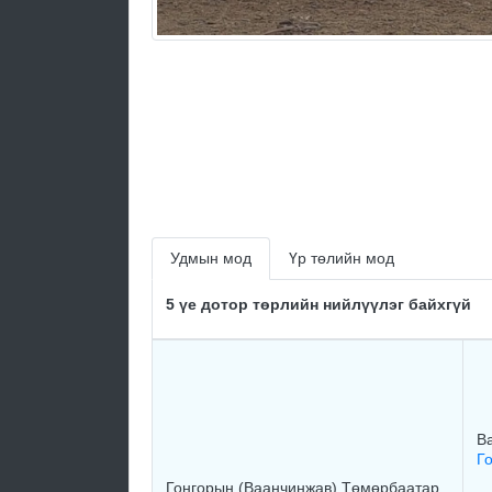
Удмын мод
Үр төлийн мод
5 үе дотор төрлийн нийлүүлэг байхгүй
В
Г
Гонгорын (Ваанчинжав) Төмөрбаатар