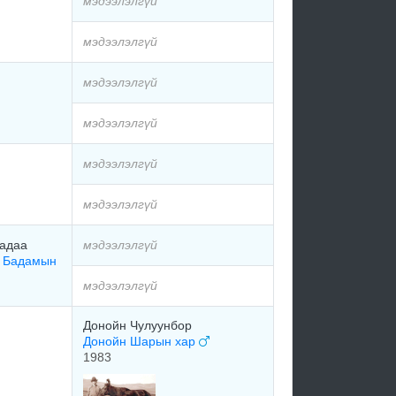
мэдээлэлгүй
мэдээлэлгүй
мэдээлэлгүй
мэдээлэлгүй
мэдээлэлгүй
мэдээлэлгүй
Хадаа
мэдээлэлгүй
н Бадамын
мэдээлэлгүй
Донойн Чулуунбор
Донойн Шарын хар
1983