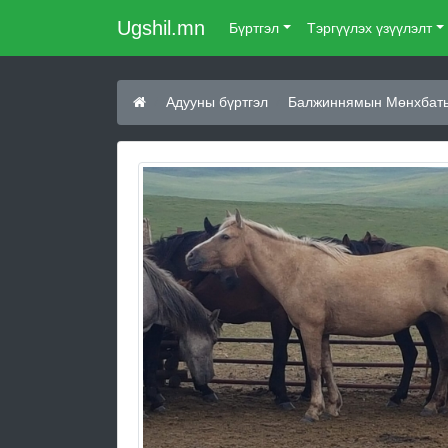
Ugshil.mn
Бүртгэл
Тэргүүлэх үзүүлэлт
Адууны бүртгэл
Балжиннямын Мөнхбаты