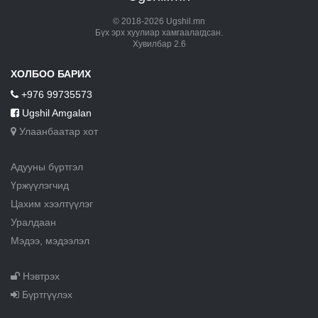
© 2018-2026 Ugshil.mn
Бүх эрх хуулиар хамгаалагдсан.
Хувилбар 2.6
ХОЛБОО БАРИХ
+976 99735573
Ugshil Amgalan
Улаанбаатар хот
Адууны бүртгэл
Үржүүлэгчид
Цахим хээлтүүлэг
Уралдаан
Мэдээ, мэдээлэл
Нэвтрэх
Бүртгүүлэх