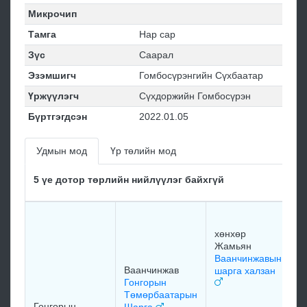
Микрочип
Тамга
Нар сар
Зүс
Саарал
Эзэмшигч
Гомбосүрэнгийн Сүхбаатар
Үржүүлэгч
Сүхдоржийн Гомбосүрэн
Бүртгэгдсэн
2022.01.05
Удмын мод
Үр төлийн мод
5 үе дотор төрлийн нийлүүлэг байхгүй
х
Ж
хөнхөр
Х
Жамьян
Ж
Ваанчинжавын
х
Ваанчинжав
шарга халзан
Гонгорын
Төмөрбаатарын
м
Гонгорын
Шарга