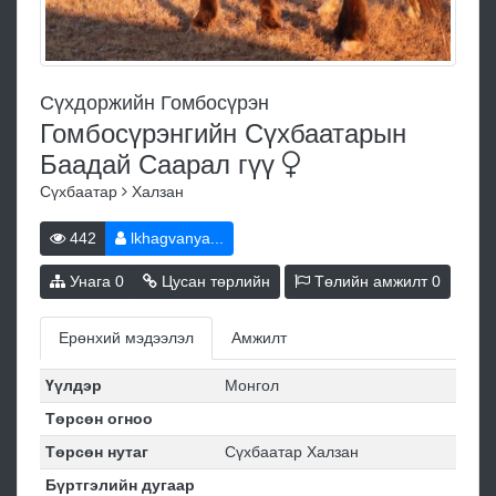
Сүхдоржийн Гомбосүрэн
Гомбосүрэнгийн Сүхбаатарын
Баадай Саарал
гүү
Сүхбаатар
Халзан
442
lkhagvanya...
Унага
0
Цусан төрлийн
Төлийн амжилт
0
Ерөнхий мэдээлэл
Амжилт
Үүлдэр
Монгол
Төрсөн огноо
Төрсөн нутаг
Сүхбаатар Халзан
Бүртгэлийн дугаар