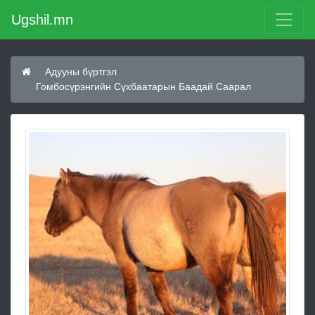
Ugshil.mn
Адууны бүртгэл
Гомбосүрэнгийн Сүхбаатарын Баадай Саарал