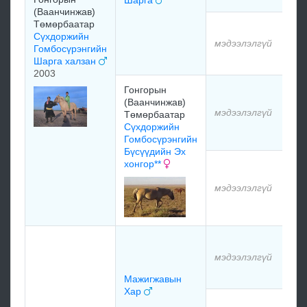
(Ваанчинжав)
Төмөрбаатар
м
Сүхдоржийн
мэдээлэлгүй
Гомбосүрэнгийн
м
Шарга халзан
2003
Гонгорын
м
(Ваанчинжав)
мэдээлэлгүй
Төмөрбаатар
Сүхдоржийн
м
Гомбосүрэнгийн
Бүсүүдийн Эх
хонгор**
м
мэдээлэлгүй
м
м
мэдээлэлгүй
м
Мажигжавын
Хар
м