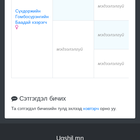
мэдээлэлгүй
Сүхдоржийн
м
Гомбосүрэнгийн
Баадай хээрэгч
м
мэдээлэлгүй
м
мэдээлэлгүй
м
мэдээлэлгүй
м
Сэтгэгдэл бичих
Та сэтгэгдэл бичихийн тулд эхлээд
нэвтэрч
орно уу.
Ugshil.mn