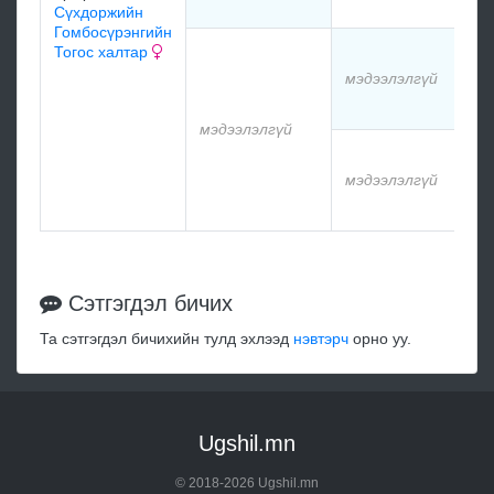
м
Сүхдоржийн
Гомбосүрэнгийн
Тогос халтар
м
мэдээлэлгүй
м
мэдээлэлгүй
м
мэдээлэлгүй
м
Сэтгэгдэл бичих
Та сэтгэгдэл бичихийн тулд эхлээд
нэвтэрч
орно уу.
Ugshil.mn
© 2018-2026 Ugshil.mn