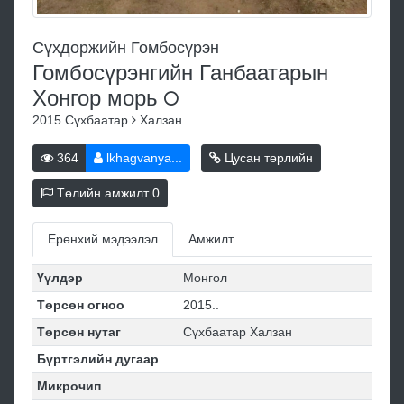
Сүхдоржийн Гомбосүрэн
Гомбосүрэнгийн Ганбаатарын
Хонгор
морь
2015
Сүхбаатар
Халзан
364
lkhagvanya...
Цусан төрлийн
Төлийн амжилт
0
Ерөнхий мэдээлэл
Амжилт
Үүлдэр
Монгол
Төрсөн огноо
2015..
Төрсөн нутаг
Сүхбаатар Халзан
Бүртгэлийн дугаар
Микрочип