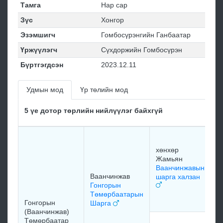
Тамга
Нар сар
Зүс
Хонгор
Эзэмшигч
Гомбосүрэнгийн Ганбаатар
Үржүүлэгч
Сүхдоржийн Гомбосүрэн
Бүртгэгдсэн
2023.12.11
Удмын мод
Үр төлийн мод
5 үе дотор төрлийн нийлүүлэг байхгүй
х
Ж
хөнхөр
Х
Жамьян
Ж
Ваанчинжавын
х
Ваанчинжав
шарга халзан
Гонгорын
Төмөрбаатарын
м
Гонгорын
Шарга
(Ваанчинжав)
Төмөрбаатар
м