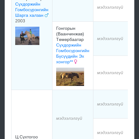
Сүхдоржийн
мэдээлэлгүй
Гомбосүрэнгийн
м
Шарга халзан
2003
Гонгорын
м
(Ваанчинжав)
мэдээлэлгүй
Төмөрбаатар
Сүхдоржийн
м
Гомбосүрэнгийн
Бүсүүдийн Эх
хонгор**
м
мэдээлэлгүй
м
м
мэдээлэлгүй
м
мэдээлэлгүй
м
мэдээлэлгүй
Ц.Сүхтогоо