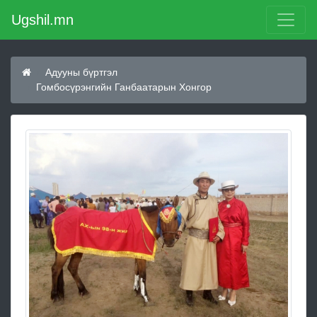
Ugshil.mn
Адууны бүртгэл
Гомбосүрэнгийн Ганбаатарын Хонгор