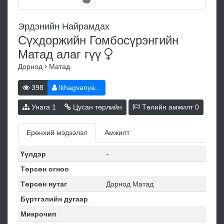
Эрдэнийн Найрамдах
Сүхдоржийн Гомбосүрэнгийн
Матад алаг
гүү
Дорнод
Матад
398
lkhagvanya...
Унага
1
Цусан төрлийн
Төлийн амжилт
0
Ерөнхий мэдээлэл
Амжилт
Үүлдэр
-
Төрсөн огноо
Төрсөн нутаг
Дорнод Матад
Бүртгэлийн дугаар
Микрочип