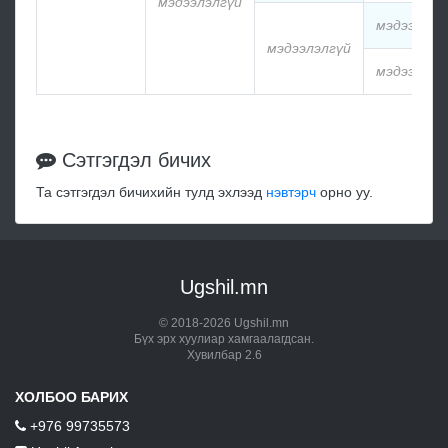
мэдээлэлгүй
мэдээлэлг
мэдээлэлгүй
мэдээлэлг
Сэтгэгдэл бичих
Та сэтгэгдэл бичихийн тулд эхлээд
нэвтэрч
орно уу.
Ugshil.mn
© 2018-2026 Ugshil.mn
Бүх эрх хуулиар хамгаалагдсан.
Хувилбар 2.6
ХОЛБОО БАРИХ
+976 99735573