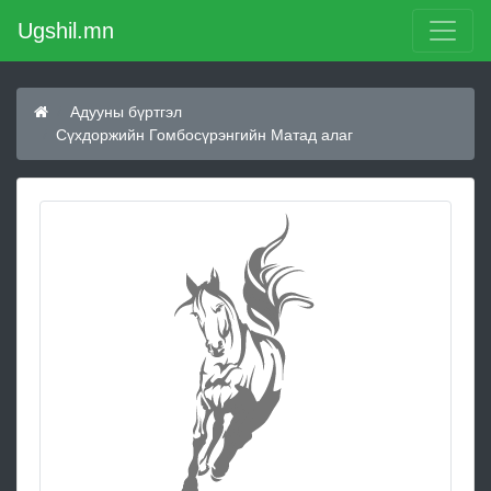
Ugshil.mn
Адууны бүртгэл
Сүхдоржийн Гомбосүрэнгийн Матад алаг