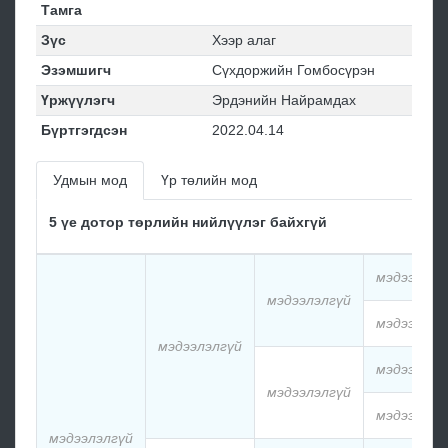
Тамга
Зүс
Хээр алаг
Эзэмшигч
Сүхдоржийн Гомбосүрэн
Үржүүлэгч
Эрдэнийн Найрамдах
Бүртгэгдсэн
2022.04.14
Удмын мод
Үр төлийн мод
5 үе дотор төрлийн нийлүүлэг байхгүй
мэдээлэлг
мэдээлэлгүй
мэдээлэлг
мэдээлэлгүй
мэдээлэлг
мэдээлэлгүй
мэдээлэлг
мэдээлэлгүй