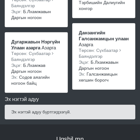
Тэрбишийн Далиугийн
Баяндэлгэр
хонгор
Эцэг:
Б.Лхамжавын
Даргын ногоон
Данзангийн
Галсанжамцын улаан
Дугаржавын Нэргүйн
Азарга
Улаан азарга
Азарга
Төрсөн: Сүхбаатар
Төрсөн: Сүхбаатар
Баяндэлгэр
Баяндэлгэр
Эцэг:
Б.Лхамжавын
Эцэг:
Б.Лхамжав
Даргын ногоон
Даргын ногоон
Эх:
Галсанжамцын
Эх:
Содов аяагийн
хөгшин борогч
ногоон байц
Эх нэгтэй адуу
Эх нэгтэй адуу бүртгэгдээгүй.
Ugshil.mn