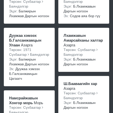
Төрсөн: Сүхбаатар
Баяндэлгэр
Баяндэлгэр
Эцэг:
Б.Лхамжавын
Эцэг:
Балжирын
Даргын ногоон
Лхамжав Даргын ногоон
Эх:
Содов аяа бор гүү
Дуужаа хэмээх
Лхамжавын
Б.Галсанжамцын
Амарсайханы халтар
Улаан
Азарга
Азарга
Төрсөн: 1971
Төрсөн: Сүхбаатар
Сүхбаатар
Баяндэлгэр
Баяндэлгэр
Эцэг:
Балжирын
Эцэг:
Б.Лхамжавын
Лхамжав Даргын ногоон
Даргын ногоон
Эх:
Дуужаа хэмээх
Б.Галсанжамцын
Цагаагч
Ш.Бааваагийн хар
Азарга
Төрсөн: Сүхбаатар
Намсрайжавын
Баяндэлгэр
Хонгор морь
Морь
Эцэг:
Б.Лхамжавын
Төрсөн: Сүхбаатар
Даргын ногоон
Баяндэлгэр