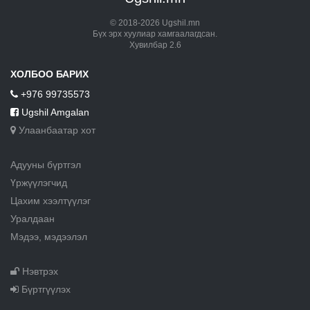
© 2018-2026 Ugshil.mn
Бүх эрх хуулиар хамгаалагдсан.
Хувилбар 2.6
ХОЛБОО БАРИХ
+976 99735573
Ugshil Amgalan
Улаанбаатар хот
Адууны бүртгэл
Үржүүлэгчид
Цахим хээлтүүлэг
Уралдаан
Мэдээ, мэдээлэл
Нэвтрэх
Бүртгүүлэх