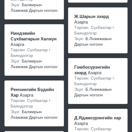
Эцэг:
Балжирын
Лхамжав Даргын ногоон
Ж.Шарын зээрд
Азарга
Төрсөн: Сүхбаатар
Ниндэвийн
Баяндэлгэр
Сүхбаатарын Халиун
Эцэг:
Б.Лхамжавын
Азарга
Даргын ногоон
Төрсөн: Сүхбаатар
Баяндэлгэр
Эцэг:
Балжирын
Лхамжав Даргын ногоон
Гомбосүрэнгийн
зээрд
Азарга
Төрсөн: Сүхбаатар
Баяндэлгэр
Ренчингийн Бүдийн
Эцэг:
Б.Лхамжавын
Хар
Азарга
Даргын ногоон
Төрсөн: Сүхбаатар
Баяндэлгэр
Эцэг:
Балжирын
Лхамжав Даргын ногоон
Д.Ядамсүрэнгийн хар
Азарга
Төрсөн: Сүхбаатар