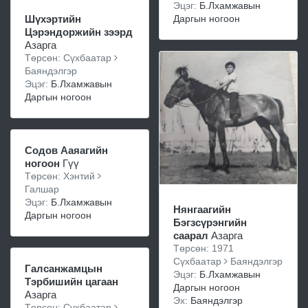
Эцэг:
Б.Лхамжавын
Шүхэртийн
Даргын ногоон
Цэрэндоржийн зээрд
Азарга
Төрсөн: Сүхбаатар
Баяндэлгэр
Эцэг:
Б.Лхамжавын
Даргын ногоон
Содов Ааяагийн
ногоон
Гүү
Төрсөн: Хэнтий
Галшар
Эцэг:
Б.Лхамжавын
Нянгаагийн
Даргын ногоон
Бэгзсүрэнгийн
саарал
Азарга
Төрсөн: 1971
Сүхбаатар
Баяндэлгэр
Галсанжамцын
Эцэг:
Б.Лхамжавын
Тэрбишийн цагаан
Даргын ногоон
Азарга
Эх:
Баяндэлгэр
Төрсөн: Сүхбаатар