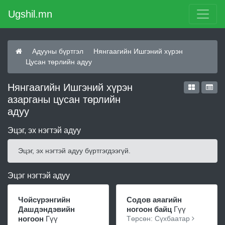
Ugshil.mn
Адууны бүртгэл
Нянгаагийн Ишгэний хүрэн
Цусан төрлийн адуу
Нянгаагийн Ишгэний хүрэн
азарганы цусан төрлийн
адуу
Эцэг, эх нэгтэй адуу
Эцэг, эх нэгтэй адуу бүртгэгдээгүй.
Эцэг нэгтэй адуу
Чойсүрэнгийн
Содов аяагийн
Дашдэндэвийн
ногоон байц
Гүү
ногоон
Гүү
Төрсөн: Сүхбаатар