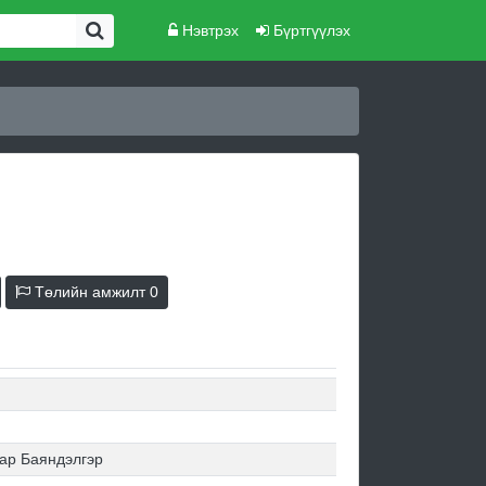
Нэвтрэх
Бүртгүүлэх
Төлийн амжилт
0
ар Баяндэлгэр