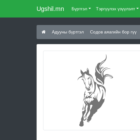
Ugshil.mn
Бүртгэл
Тэргүүлэх үзүүлэлт
Адууны бүртгэл
Содов аяагийн бор гүү