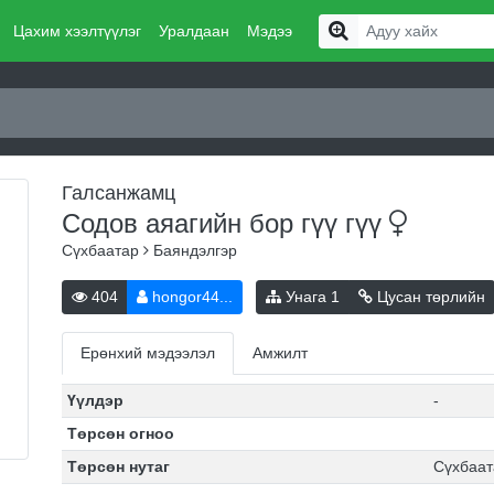
Цахим хээлтүүлэг
Уралдаан
Мэдээ
Галсанжамц
Содов аяагийн бор гүү
гүү
Сүхбаатар
Баяндэлгэр
404
hongor44...
Унага
1
Цусан төрлийн
Ерөнхий мэдээлэл
Амжилт
Үүлдэр
-
Төрсөн огноо
Төрсөн нутаг
Сүхбаат