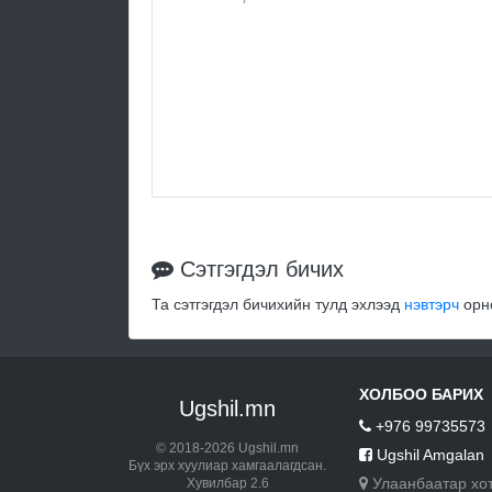
Сэтгэгдэл бичих
Та сэтгэгдэл бичихийн тулд эхлээд
нэвтэрч
орно
ХОЛБОО БАРИХ
Ugshil.mn
+976 99735573
© 2018-2026 Ugshil.mn
Ugshil Amgalan
Бүх эрх хуулиар хамгаалагдсан.
Улаанбаатар хо
Хувилбар 2.6