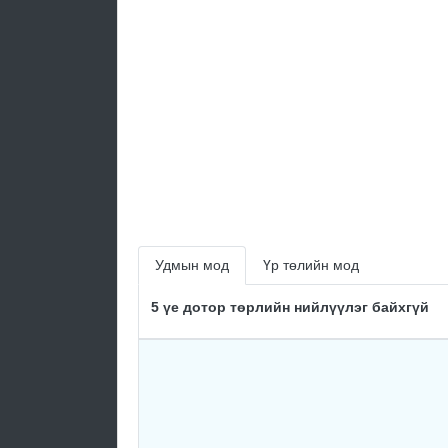
Удмын мод
Үр төлийн мод
5 үе дотор төрлийн нийлүүлэг байхгүй