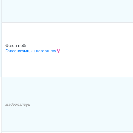
Өвгөн ноён
Галсанжамцын цагаан гүү
мэдээлэлгүй