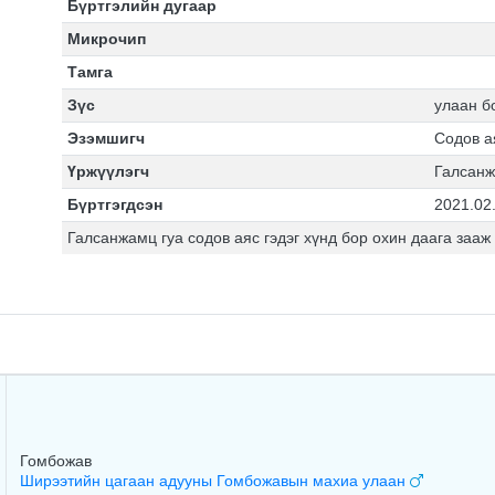
Бүртгэлийн дугаар
Микрочип
Тамга
Зүс
улаан б
Эзэмшигч
Содов а
Үржүүлэгч
Галсан
Бүртгэгдсэн
2021.02
Галсанжамц гуа содов аяс гэдэг хүнд бор охин даага зааж
Гомбожав
Ширээтийн цагаан адууны Гомбожавын махиа улаан