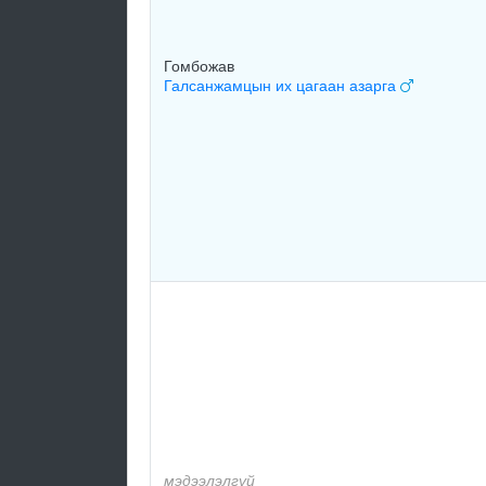
Гомбожав
Галсанжамцын их цагаан азарга
мэдээлэлгүй