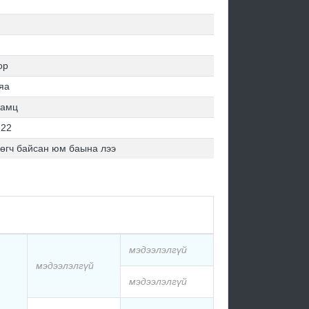
ор
яа
жамц
.22
 өгч байсан юм баына лээ
мэдээлэлгүй
мэдээлэлгүй
мэдээлэлгүй