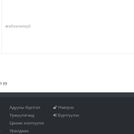
мэдээлэлгүй
 уу.
Адууны бүртгэл
Нэвтрэх
Үржүүлэгчид
Бүртгүүлэх
Цахим хээлтүүлэг
Уралдаан
т