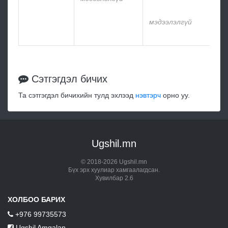
мэ
мэдээлэлгүй
мэ
Сэтгэгдэл бичих
Та сэтгэгдэл бичихийн тулд эхлээд
нэвтэрч
орно уу.
Ugshil.mn
© 2018-2026 Ugshil.mn
Бүх эрх хуулиар хамгаалагдсан.
Хувилбар 2.6
ХОЛБОО БАРИХ
+976 99735573
Ugshil Amgalan