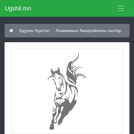
Ugshil.mn
Адууны бүртгэл
Лхамжавын Амарсайханы халтар