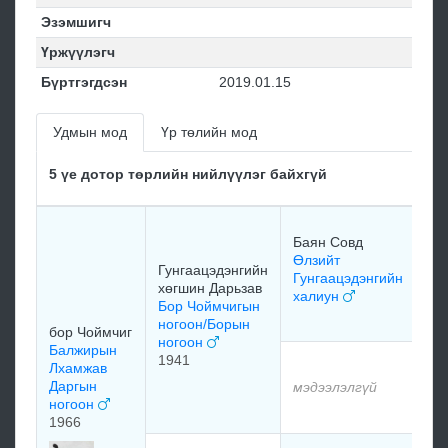
Эзэмшигч
Үржүүлэгч
Бүртгэгдсэн
2019.01.15
Удмын мод
Үр төлийн мод
5 үе дотор төрлийн нийлүүлэг байхгүй
ба
Баян Совд
Со
Өлзийт
ша
Гунгаацэдэнгийн
Гунгаацэдэнгийн
хөгшин Дарьзав
халиун
Бор Чоймчигын
мэ
ногоон/Борын
бор Чоймчиг
ногоон
Балжирын
1941
мэ
Лхамжав
Даргын
мэдээлэлгүй
ногоон
мэ
1966