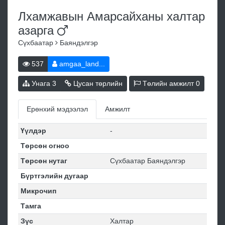
Лхамжавын Амарсайханы халтар
азарга
Сүхбаатар
Баяндэлгэр
537
amgaa_land...
Унага
3
Цусан төрлийн
Төлийн амжилт
0
Ерөнхий мэдээлэл
Амжилт
Үүлдэр
-
Төрсөн огноо
Төрсөн нутаг
Сүхбаатар Баяндэлгэр
Бүртгэлийн дугаар
Микрочип
Тамга
Зүс
Халтар