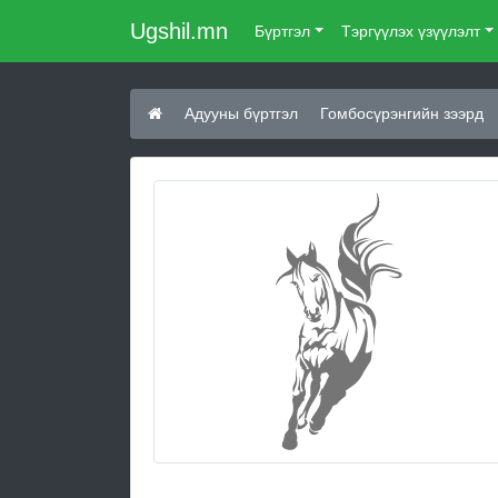
Ugshil.mn
Бүртгэл
Тэргүүлэх үзүүлэлт
Адууны бүртгэл
Гомбосүрэнгийн зээрд