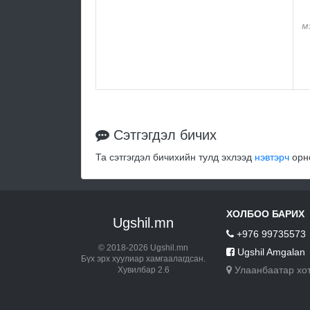
м
Сэтгэгдэл бичих
Та сэтгэгдэл бичихийн тулд эхлээд
нэвтэрч
орно
ХОЛБОО БАРИХ
Ugshil.mn
+976 99735573
© 2018-2026 Ugshil.mn
Ugshil Amgalan
Бүх эрх хуулиар хамгаалагдсан.
Улаанбаатар хо
Хувилбар 2.6