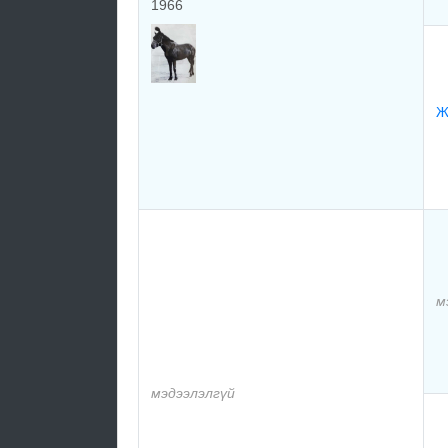
1966
Ж
м
мэдээлэлгүй