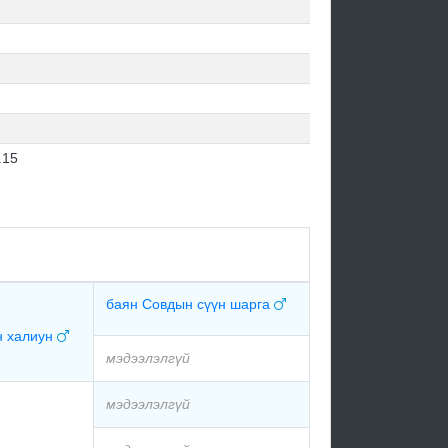
.15
баян Совдын сүүн шарга
н халиун
мэдээлэлгүй
мэдээлэлгүй