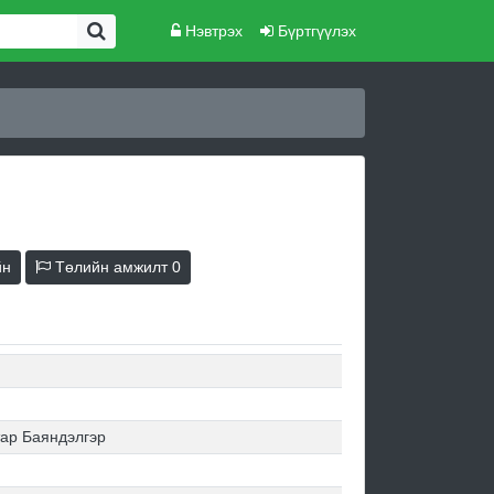
Нэвтрэх
Бүртгүүлэх
йн
Төлийн амжилт
0
ар Баяндэлгэр