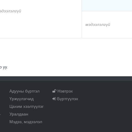
эдээлэлгүй
мэдээлэлгүй
 уу.
Адууны бүртгэл
Нэвтрэх
Үржүүлэгчид
Бүртгүүлэх
Цахим хээлтүүлэг
Уралдаан
т
Мэдээ, мэдээлэл