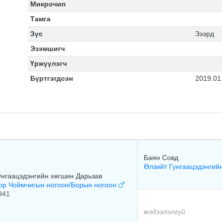
Микрочип
Тамга
Зүс
Зээрд
Эзэмшигч
Үржүүлэгч
Бүртгэгдсэн
2019.01
Баян Совд
Өлзийт Гунгаацэдэнгий
унгаацэдэнгийн хөгшин Дарьзав
ор Чоймчигын ногоон/Борын ногоон
941
мэдээлэлгүй