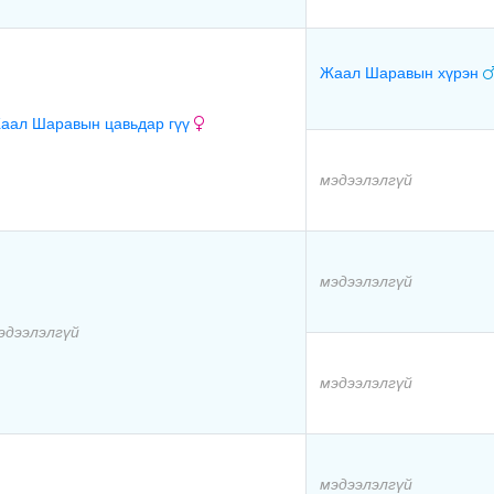
Жаал Шаравын хүрэн
аал Шаравын цавьдар гүү
мэдээлэлгүй
мэдээлэлгүй
эдээлэлгүй
мэдээлэлгүй
мэдээлэлгүй