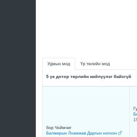
Удмын мод
Үр төлийн мод
5 үе дотор төрлийн нийлүүлэг байхгүй
Г
Б
1
бор Чоймчиг
Балжирын Лхамжав Даргын ногоон