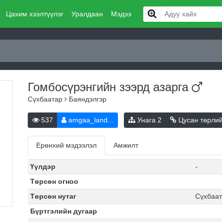
Цахим хээлтүүлэг
Уралдаан
Мэдээ
Гомбосүрэнгийн зээрд
азарга
Сүхбаатар
Баяндэлгэр
537
amgaa_land...
Унага
2
Цусан төрли
Ерөнхий мэдээлэл
Амжилт
Үүлдэр
-
Төрсөн огноо
Төрсөн нутаг
Сүхбаат
Бүртгэлийн дугаар