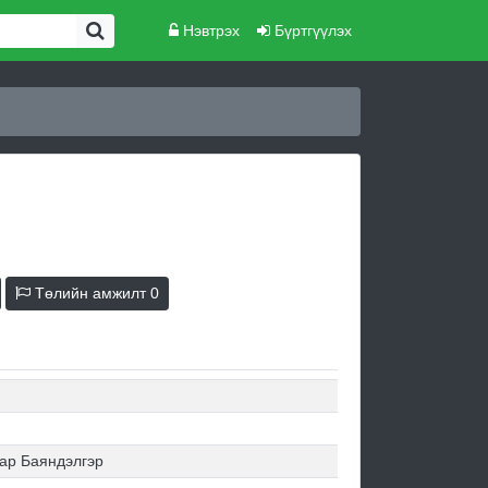
Нэвтрэх
Бүртгүүлэх
Төлийн амжилт
0
ар Баяндэлгэр