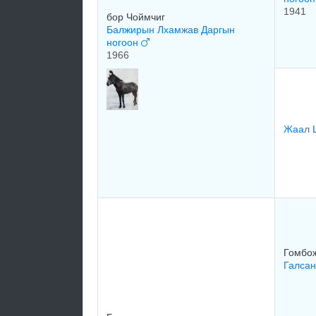
1941
бор Чоймчиг
Балжирын Лхамжав Даргын
ногоон
1966
Жаал 
Гомбо
Галсан