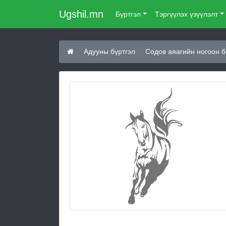
Ugshil.mn
Бүртгэл
Тэргүүлэх үзүүлэлт
Адууны бүртгэл
Содов аяагийн ногоон 