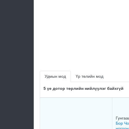
Удмын мод
Үр төлийн мод
5 үе дотор төрлийн нийлүүлэг байхгүй
Гунгаа
Бор Чо
ногоо