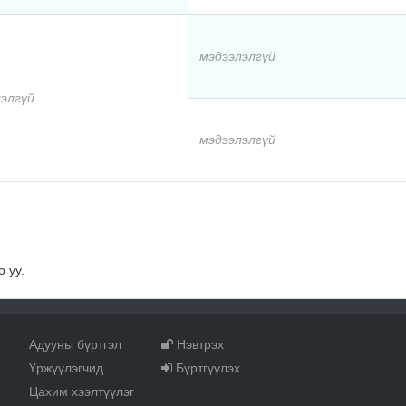
мэдээлэлгүй
элгүй
мэдээлэлгүй
 уу.
Адууны бүртгэл
Нэвтрэх
Үржүүлэгчид
Бүртгүүлэх
Цахим хээлтүүлэг