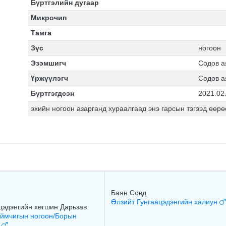
Бүртгэлийн дугаар
Микрочип
Тамга
Зүс
ногоон
Эзэмшигч
Содов а
Үржүүлэгч
Содов а
Бүртгэгдсэн
2021.02
эхийн ногоон азарганд хураалгаад энэ гарсын тэгээд өөр
Баян Совд
Өлзийт Гунгаацэдэнгийн халиун
цэдэнгийн хөгшин Дарьзав
ймчигын ногоон/Борын
н