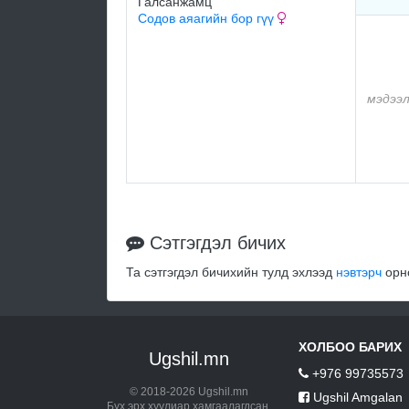
Галсанжамц
Содов аяагийн бор гүү
мэдээл
Сэтгэгдэл бичих
Та сэтгэгдэл бичихийн тулд эхлээд
нэвтэрч
орно
ХОЛБОО БАРИХ
Ugshil.mn
+976 99735573
© 2018-2026 Ugshil.mn
Ugshil Amgalan
Бүх эрх хуулиар хамгаалагдсан.