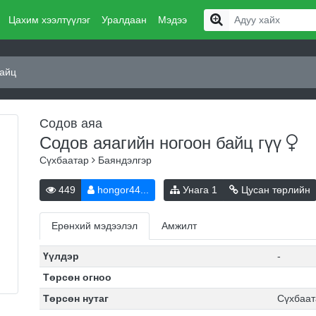
Цахим хээлтүүлэг
Уралдаан
Мэдээ
байц
Содов аяа
Содов аяагийн ногоон байц
гүү
Сүхбаатар
Баяндэлгэр
449
hongor44...
Унага
1
Цусан төрлийн
Ерөнхий мэдээлэл
Амжилт
Үүлдэр
-
Төрсөн огноо
Төрсөн нутаг
Сүхбаат