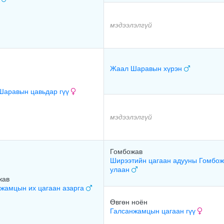
мэдээлэлгүй
Жаал Шаравын хүрэн
Шаравын цавьдар гүү
мэдээлэлгүй
Гомбожав
Ширээтийн цагаан адууны Гомбо
улаан
жав
жамцын их цагаан азарга
Өвгөн ноён
Галсанжамцын цагаан гүү