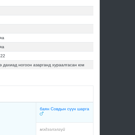
яа
яа
.22
өө дахиад ногоон азарганд хураалгасан юм
баян Совдын сүүн шарга
мэдээлэлгүй