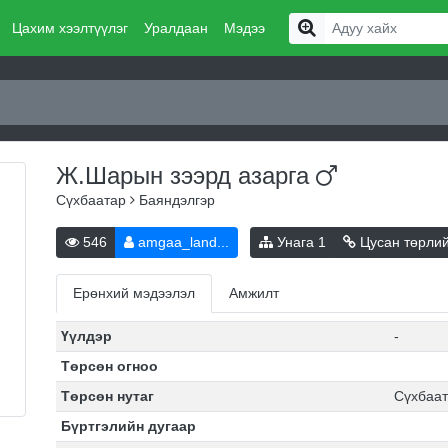
Цахим хээлтүүлэг
Уралдаан
Мэдээ
Ж.Шарын зээрд
азарга
Сүхбаатар
Баяндэлгэр
546
amgaa_land...
Унага
1
Цусан төрли
Ерөнхий мэдээлэл
Амжилт
Үүлдэр
-
Төрсөн огноо
Төрсөн нутаг
Сүхбаат
Бүртгэлийн дугаар