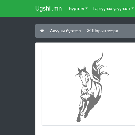
Ugshil.mn
Бүртгэл
Тэргүүлэх үзүүлэлт
Адууны бүртгэл
Ж.Шарын зээрд