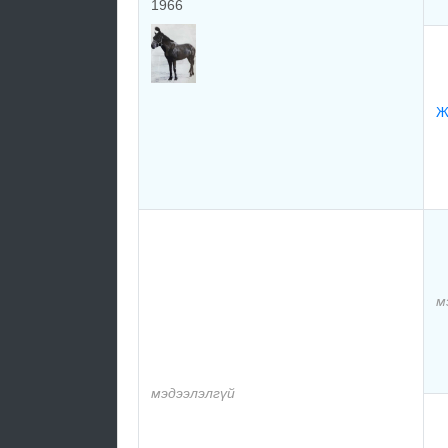
1966
Ж
м
мэдээлэлгүй