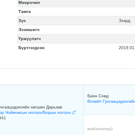
Микрочип
Тамга
Зүс
Зээрд
Эзэмшигч
Үржүүлэгч
Бүртгэгдсэн
2019.01
Баян Совд
Өлзийт Гунгаацэдэнгий
унгаацэдэнгийн хөгшин Дарьзав
ор Чоймчигын ногоон/Борын ногоон
941
мэдээлэлгүй