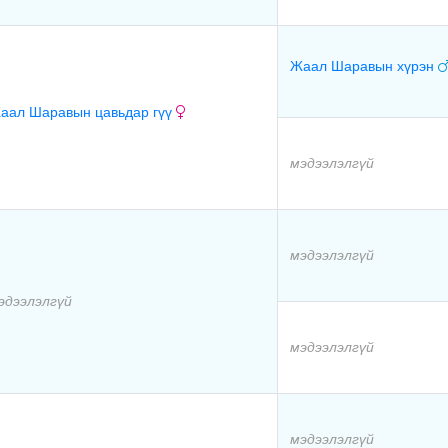
Жаал Шаравын хүрэн
аал Шаравын цавьдар гүү
мэдээлэлгүй
мэдээлэлгүй
эдээлэлгүй
мэдээлэлгүй
мэдээлэлгүй