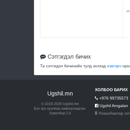
м
Сэтгэгдэл бичих
Та сэтгэгдэл бичихийн тулд эхлээд
нэвтэрч
орно
ХОЛБОО БАРИХ
Ugshil.mn
+976 99735573
© 2018-2026 Ugshil.mn
Ugshil Amgalan
Бүх эрх хуулиар хамгаалагдсан.
Улаанбаатар хо
Хувилбар 2.6