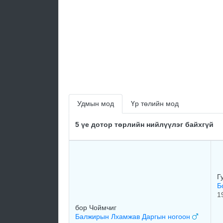
Удмын мод
Үр төлийн мод
5 үе дотор төрлийн нийлүүлэг байхгүй
Г
Б
1
бор Чоймчиг
Балжирын Лхамжав Даргын ногоон