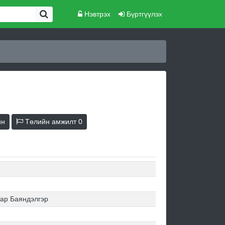
Нэвтрэх
Бүртгүүлэх
йн
Төлийн амжилт
0
ар Баяндэлгэр