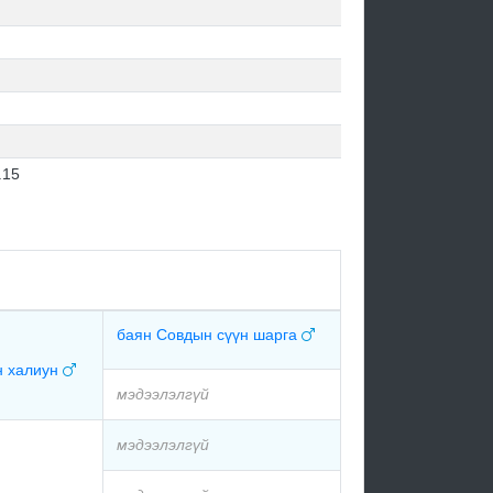
.15
баян Совдын сүүн шарга
н халиун
мэдээлэлгүй
мэдээлэлгүй