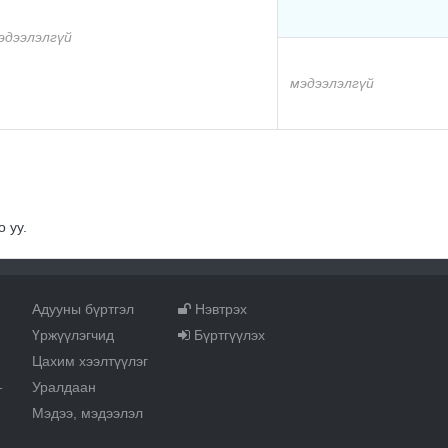
эдээлэлгүй
мэдээлэлгүй
 уу.
Адууны бүртгэл
Нэвтрэх
Үржүүлэгчид
Бүртгүүлэх
Цахим хээлтүүлэг
Уралдаан
т
Мэдээ, мэдээлэл