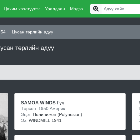
Цахим хээлтүүлэг
Уралдаан
Мэдээ
954
Цусан төрлийн адуу
цусан төрлийн адуу
SAMOA WINDS
Гүү
Төрсөн: 1950 Америк
Эцэг:
Полинижен (Polynesian)
Эх:
WINDMILL 1941