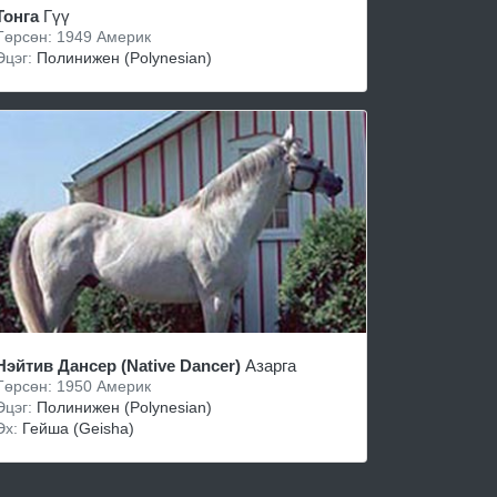
Тонга
Гүү
Төрсөн: 1949 Америк
Эцэг:
Полинижен (Polynesian)
Нэйтив Дансер (Native Dancer)
Азарга
Төрсөн: 1950 Америк
Эцэг:
Полинижен (Polynesian)
Эх:
Гейша (Geisha)