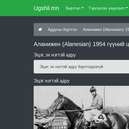
Ugshil.mn
Бүртгэл
Тэргүүлэх үзүүлэлт
Адууны бүртгэл
Аланижен (Alanesian) 1
Аланижен (Alanesian) 1954 гүүний 
Эцэг, эх нэгтэй адуу
Эцэг, эх нэгтэй адуу бүртгэгдээгүй.
Эцэг нэгтэй адуу