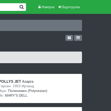
Нэвтрэх
Бүртгүүлэх
POLLYS JET
Азарга
Төрсөн: 1953 Ирланд
Эцэг:
Полинижен (Polynesian)
Эх:
MARY'S DELL