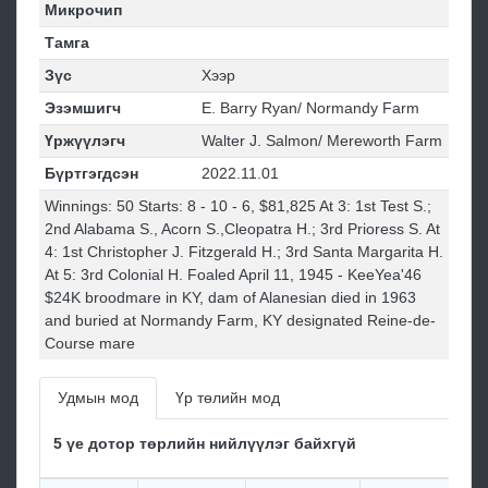
Микрочип
Тамга
Зүс
Хээр
Эзэмшигч
E. Barry Ryan/ Normandy Farm
Үржүүлэгч
Walter J. Salmon/ Mereworth Farm
Бүртгэгдсэн
2022.11.01
Winnings: 50 Starts: 8 - 10 - 6, $81,825 At 3: 1st Test S.;
2nd Alabama S., Acorn S.,Cleopatra H.; 3rd Prioress S. At
4: 1st Christopher J. Fitzgerald H.; 3rd Santa Margarita H.
At 5: 3rd Colonial H. Foaled April 11, 1945 - KeeYea'46
$24K broodmare in KY, dam of Alanesian died in 1963
and buried at Normandy Farm, KY designated Reine-de-
Course mare
Удмын мод
Үр төлийн мод
5 үе дотор төрлийн нийлүүлэг байхгүй