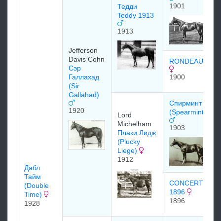
1901
Тедди
Teddy 1913
1913
Jefferson
Davis Cohn
RONDEAU 1900
Сэр
Галлахад
1900
(Sir
Gallahad)
Спирминт
1920
(Spearmint)190
Lord
Michelham
1903
Плаки Лидж
(Plucky
Liege)
1912
Дабл
Тайм
CONCERTINA
(Double
1896
Time)
1896
1928