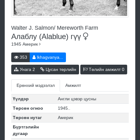
Walter J. Salmon/ Mereworth Farm
Алаблу (Alablue)
гүү
1945
Америк
353
lkhagvanya...
Унага
2
Цусан төрлийн
Төлийн амжилт
0
Ерөнхий мэдээлэл
Амжилт
Үүлдэр
Англи цэвэр цусны
Төрсөн огноо
1945..
Төрсөн нутаг
Америк
Бүртгэлийн
дугаар