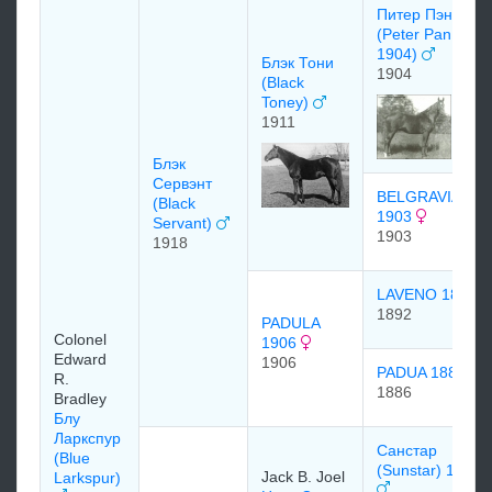
Питер Пэн
(Peter Pan
1904)
Блэк Тони
1904
(Black
Toney)
1911
Блэк
Сервэнт
BELGRAVIA
(Black
1903
Servant)
1903
1918
LAVENO 1892
1892
PADULA
Colonel
1906
Edward
1906
PADUA 1886
R.
1886
Bradley
Блу
Ларкспур
Санстар
(Blue
(Sunstar) 1908
Jack B. Joel
Larkspur)