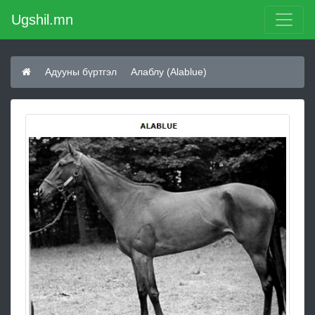
Ugshil.mn
Адууны бүртгэл
Алаблу (Alablue)