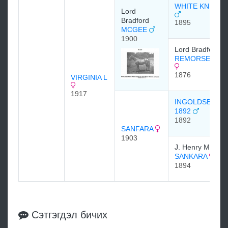
WHITE KNIGHT
Lord
Bradford
1895
MCGEE
1900
Lord Bradford
REMORSE 187
1876
VIRGINIA L
1917
INGOLDSBY
1892
1892
SANFARA
1903
J. Henry Miller
SANKARA
1894
Сэтгэгдэл бичих