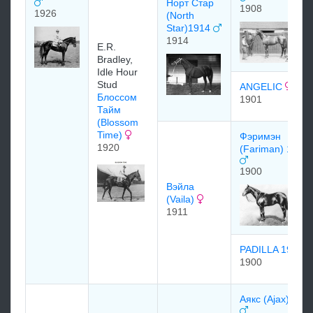
Норт Стар
1908
1926
(North
Star)1914
1914
E.R.
Bradley,
Idle Hour
Stud
ANGELIC
Блоссом
1901
Тайм
(Blossom
Time)
Фэримэн
1920
(Fariman) 1900
1900
Вэйла
(Vaila)
1911
PADILLA 1900
1900
Аякс (Ajax) 190