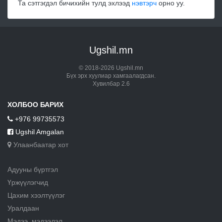
Та сэтгэгдэл бичихийн тулд эхлээд
нэвтэрч
орно уу.
Ugshil.mn
© 2018-2026 Ugshil.mn
Бүх эрх хуулиар хамгаалагдсан.
Хувилбар 2.6
ХОЛБОО БАРИХ
+976 99735573
Ugshil Amgalan
Улаанбаатар хот
Адууны бүртгэл
Үржүүлэгчид
Цахим хээлтүүлэг
Уралдаан
Мэдээ, мэдээлэл