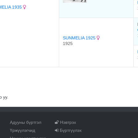
ELIA 1935
SUNMELIA 1925
1925
 уу.
Адууны бүртгэл
Нэвтрэх
Үржүүлэгчид
Бүртгүүлэх