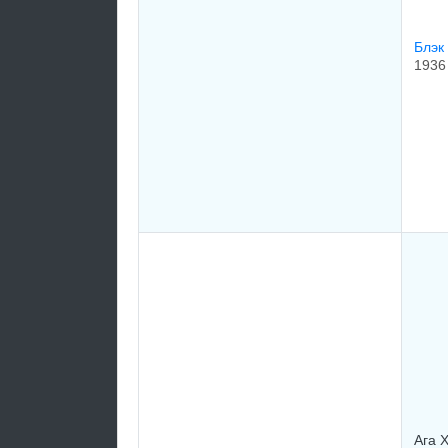
Блэк 
1936
Ага 