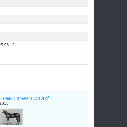
25.08.12
Фэларис (Phalaris 1913)
1913