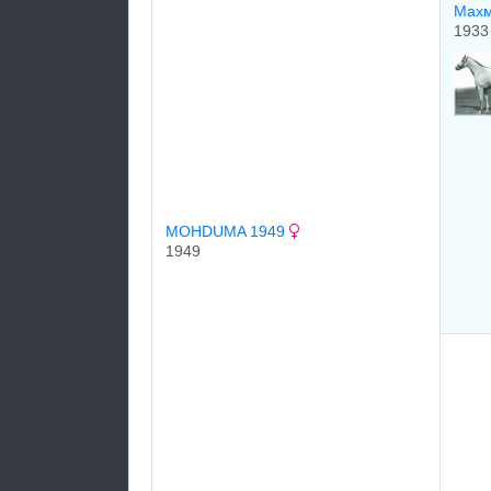
Махм
1933
MOHDUMA 1949
1949