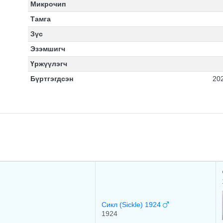
Микрочип
Тамга
Зүс
Эзэмшигч
Үржүүлэгч
Бүртгэгдсэн
20
Cикл (Sickle) 1924
1924