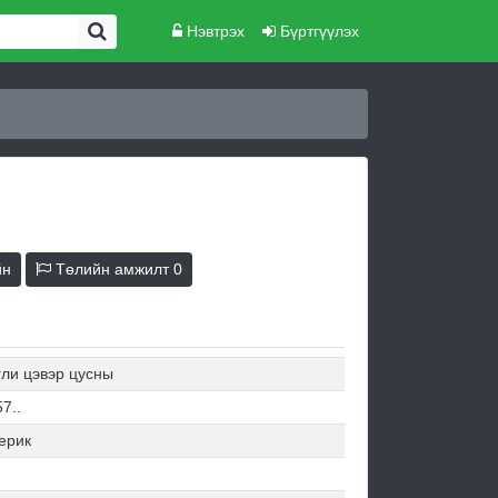
Нэвтрэх
Бүртгүүлэх
йн
Төлийн амжилт
0
гли цэвэр цусны
7..
ерик