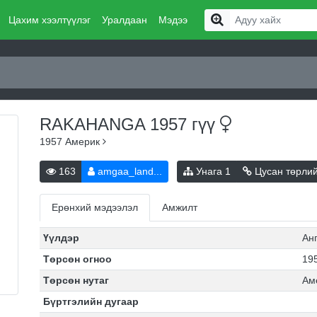
Цахим хээлтүүлэг
Уралдаан
Мэдээ
RAKAHANGA 1957
гүү
1957
Америк
163
amgaa_land...
Унага
1
Цусан төрли
Ерөнхий мэдээлэл
Амжилт
Үүлдэр
Ан
Төрсөн огноо
195
Төрсөн нутаг
Ам
Бүртгэлийн дугаар