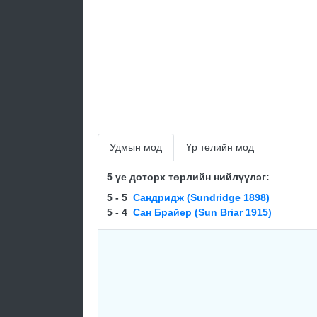
Удмын мод
Үр төлийн мод
5 үе доторх төрлийн нийлүүлэг:
5 - 5
Сандридж (Sundridge 1898)
5 - 4
Сан Брайер (Sun Briar 1915)