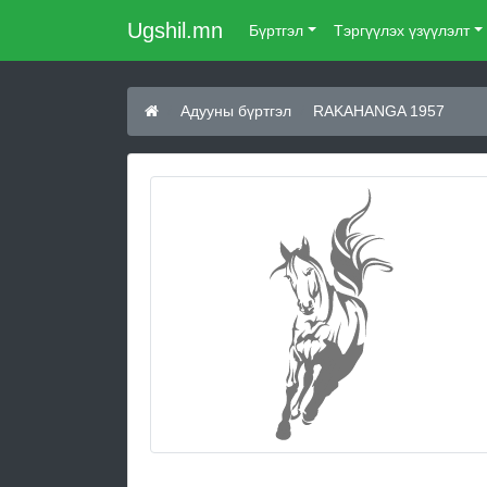
Ugshil.mn
Бүртгэл
Тэргүүлэх үзүүлэлт
Адууны бүртгэл
RAKAHANGA 1957