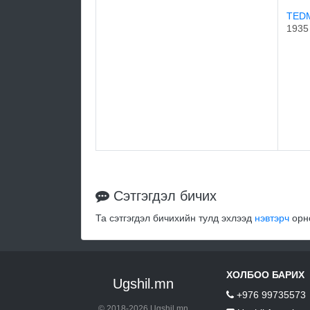
TEDM
1935
Сэтгэгдэл бичих
Та сэтгэгдэл бичихийн тулд эхлээд
нэвтэрч
орно
ХОЛБОО БАРИХ
Ugshil.mn
+976 99735573
© 2018-2026 Ugshil.mn