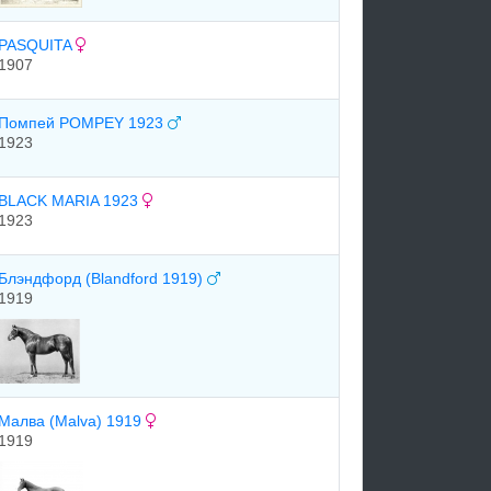
PASQUITA
1907
Помпей POMPEY 1923
1923
BLACK MARIA 1923
1923
Блэндфорд (Blandford 1919)
1919
Малва (Malva) 1919
1919