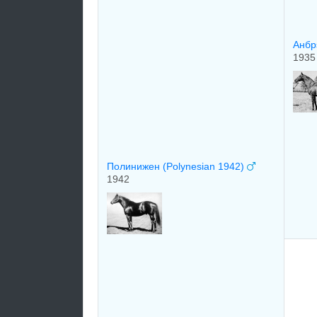
Aнбp
1935
Полинижен (Polynesian 1942)
1942