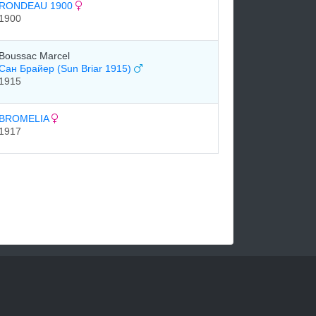
RONDEAU 1900
1900
Boussac Marcel
Сан Брайер (Sun Briar 1915)
1915
BROMELIA
1917