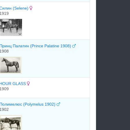
Силин (Selene)
1919
Принц Палатин (Prince Palatine 1908)
1908
HOUR GLASS
1909
Полимелюс (Polymelus 1902)
1902