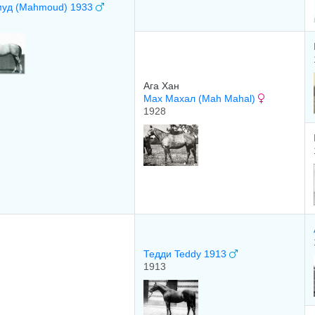
уд (Mahmoud) 1933
Ага Хан
Маx Маxал (Mah Mahal)
1928
Тедди Teddy 1913
1913