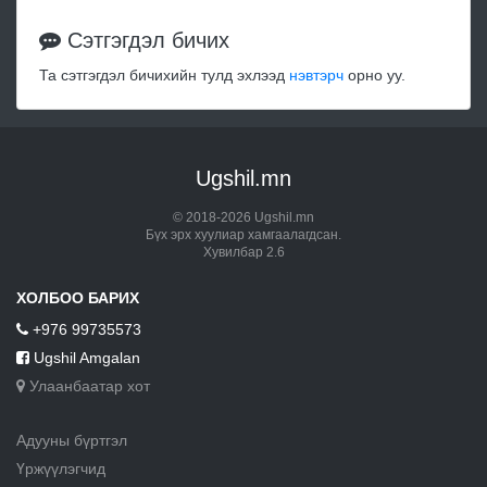
Сэтгэгдэл бичих
Та сэтгэгдэл бичихийн тулд эхлээд
нэвтэрч
орно уу.
Ugshil.mn
© 2018-2026 Ugshil.mn
Бүх эрх хуулиар хамгаалагдсан.
Хувилбар 2.6
ХОЛБОО БАРИХ
+976 99735573
Ugshil Amgalan
Улаанбаатар хот
Адууны бүртгэл
Үржүүлэгчид