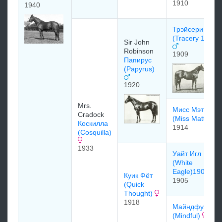
1910
1940
Трэйсери
(Tracery 1909)
Sir John
Robinson
1909
Папирус
(Papyrus)
1920
Mrs.
Мисс Мэтти
Cradock
(Miss Matty)
Коскилла
1914
(Cosquilla)
1933
Уайт Игл
(White
Eagle)1905
Куик Фёт
1905
(Quick
Thought)
1918
Майндфул
(Mindful)