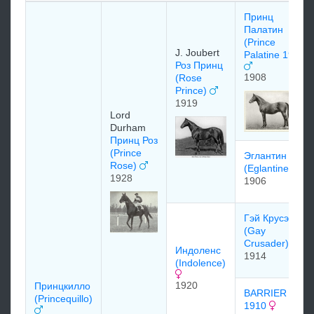
Принц
Палатин
(Prince
J. Joubert
Palatine 1908)
Роз Принц
1908
(Rose
Prince)
1919
Lord
Durham
Принц Роз
(Prince
Эглантин
Rose)
(Eglantine)
1928
1906
Гэй Крусэдер
(Gay
Crusader)
Индоленс
1914
(Indolence)
1920
Принцкилло
BARRIER
(Princequillo)
1910