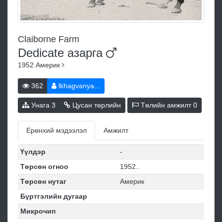
Claiborne Farm
Dedicate
азарга
1952
Америк
362
lkhagvanya...
Унага
3
Цусан төрлийн
Төлийн амжилт
0
Ерөнхий мэдээлэл
Амжилт
Үүлдэр
-
Төрсөн огноо
1952..
Төрсөн нутаг
Америк
Бүртгэлийн дугаар
Микрочип