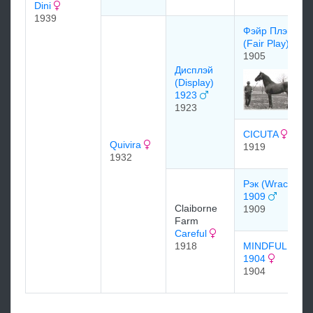
Dini
1939
Фэйр Плэй
(Fair Play)
1905
Диcплэй
(Display)
1923
1923
CICUTA
Quivira
1919
1932
Рэк (Wrack)
1909
Claiborne
1909
Farm
Careful
1918
MINDFUL
1904
1904