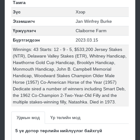
Тамга
Зүс
Хээр
Эзэмшигч
Jan Winfrey Burke
Үржүүлэгч
Claiborne Farm
Бүртгэгдсэн
2023.03.15
Winnings: 43 Starts: 12 - 9 - 5, $533,200 Jersey Stakes
(NTR), Delaware Valley Stakes (ETR), Whitney Handicap,
Hawthorne Gold Cup Handicap, Brooklyn Handicap,
Monmouth Handicap, John B. Campbell Memorial
Handicap, Woodward Stakes Champion Older Male
Horse (1957) Co-American Horse of the Year (1957)
Dedicate sired a number of winners including Smart Deb,
the 1962 Co-Champion 2-Two-Year-Old Filly and the
multiple stakes-winning filly, Natashka. Died in 1973.
Удмын мод
Үр төлийн мод
5 үе дотор төрлийн нийлүүлэг байхгүй