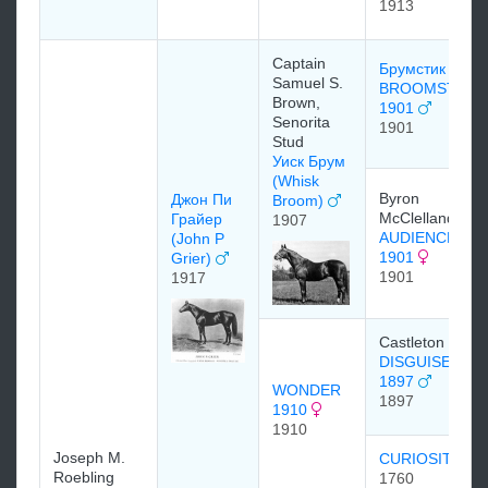
1913
Captain
Брумстик
Samuel S.
BROOMSTICK
Brown,
1901
Senorita
1901
Stud
Уиск Брум
(Whisk
Byron
Джон Пи
Broom)
McClelland
Грaйeр
1907
AUDIENCE
(John P
1901
Grier)
1901
1917
Castleton Stud
DISGUISE
1897
WONDER
1897
1910
1910
Joseph M.
CURIOSITY
Roebling
1760