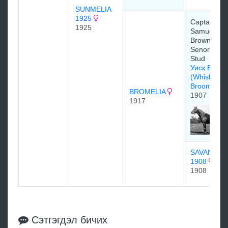
SUNMELIA
1925
Captain
1925
Samuel S.
Brown,
Senorita
Stud
Уиск Брум
(Whisk
Broom)
BROMELIA
1907
1917
SAVANNAH
1908
1908
Сэтгэгдэл бичих