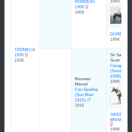
1893
RONDEAU
1900
1900
DOREMI
1894
TEDMELIA
1935
Sir Samuel
1935
Scott
Сандридж
(Sundridge
1898)
Boussac
1898
Marcel
Сан Брайер
(Sun Briar
1915)
1915
SWEET
BRIAR 190
1908