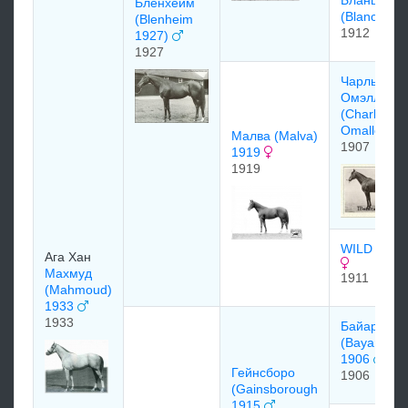
Бланш
Бленхейм
(Blanche)
(Blenheim
1912
1927)
1927
Чаpльз
Омэлли
(Charles
Omalley)
Малва (Malva)
1907
1919
1919
WILD ARU
Ага Хан
Махмуд
1911
(Mahmoud)
1933
1933
Бaйaрдо
(Bayardo)
1906
Гейнсборо
1906
(Gainsborough
1915