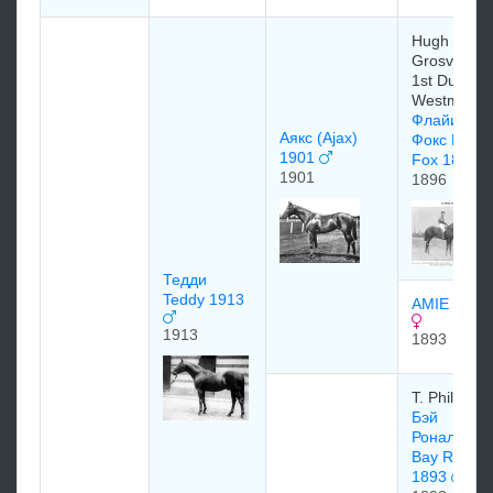
Hugh
Grosvenor,
1st Duke of
Westminste
Флайин
Аякс (Ajax)
Фокс Flying
1901
Fox 1896
1901
1896
Тедди
Teddy 1913
AMIE 1893
1913
1893
T. Phillips
Бэй
Рональд
Bay Ronald
1893