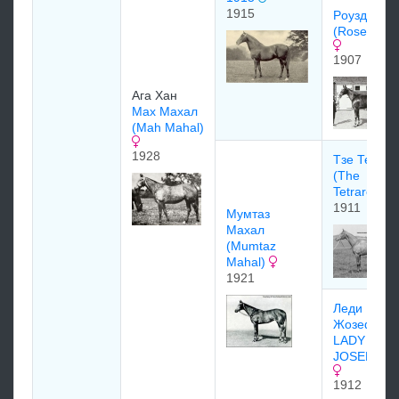
1915
Рoуздрoп
(Rosedrop)
1907
Ага Хан
Маx Маxал
(Mah Mahal)
1928
Тзе Тетрар
(The
Tetrarch)
1911
Мумтаз
Махал
(Mumtaz
Mahal)
1921
Леди
Жозефине
LADY
JOSEPHIN
1912