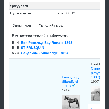
Үржүүлэгч
Бүртгэгдсэн
2025.08.12
Удмын мод
Үр төлийн мод
5 үе доторх төрлийн нийлүүлэг:
5 - 4
Бэй Рональд Bay Ronald 1893
5 - 5
ST FRUSQUIN
5 - 4
Сандридж (Sundridge 1898)
Lord Derby
Суинфорд
(Swynford
Блэндфорд
1907)
(Blandford
1907
1919)
1919