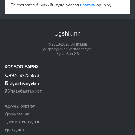
Та сэтгэгдэл бичихийн тулд эхлээд
нэвтэрч
орно уу.
Ugshil.mn
© 2018-2026 Ugshil.mn
Бүх эрх хуулиар хамгаалагдсан.
Хувилбар 2.6
ХОЛБОО БАРИХ
+976 99735573
Ugshil Amgalan
Улаанбаатар хот
Адууны бүртгэл
Үржүүлэгчид
Цахим хээлтүүлэг
Уралдаан