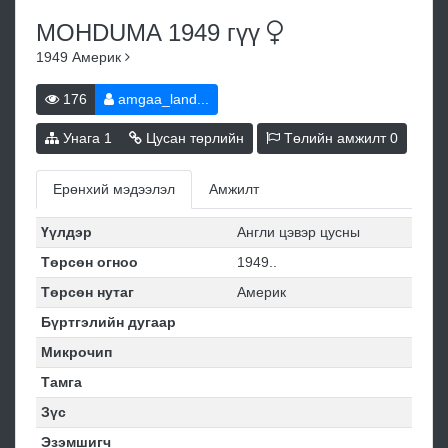
MOHDUMA 1949
гүү
1949
Америк
176
amgaa_land...
Унага
1
Цусан төрлийн
Төлийн амжилт
0
Ерөнхий мэдээлэл
Амжилт
Үүлдэр
Англи цэвэр цусны
Төрсөн огноо
1949..
Төрсөн нутаг
Америк
Бүртгэлийн дугаар
Микрочип
Тамга
Зүс
Эзэмшигч