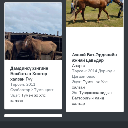
Ажнай Бат-Эрдэнийн
ажнай цавьдар
Азарга
Дамдинсүрэнгийн
Төрсөн: 2014 Дорнод
Бэхбатын Хонгор
Цагаан овоо
халзан
Гүү
Эцэг:
Түмэн эх Улс
Төрсөн: 2011
халзан
Сүхбаатар
Түмэнцогт
Эх:
Түвдэнжаажидын
Эцэг:
Түмэн эх Улс
Батзоригын ланд
халзан
халтар