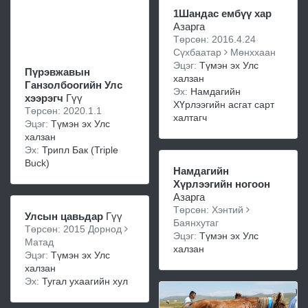
1Шандас ембүү хар
Азарга
Төрсөн: 2016.4.24
Сүхбаатар
Мөнххаан
Эцэг:
Түмэн эх Улс
Пүрэвжавын
халзан
Ганзолбоогийн Улс
Эх:
Намдагийн
хээрэгч
Гүү
ХҮрлээгийн асгат сарт
Төрсөн: 2020.1.1
халтагч
Эцэг:
Түмэн эх Улс
халзан
Эх:
Трипл Бaк (Triple
Buck)
Намдагийн
Хүрлээгийн ногоон
Азарга
Төрсөн: Хэнтий
Улсын цавьдар
Гүү
Баянхутаг
Төрсөн: 2015 Дорнод
Эцэг:
Түмэн эх Улс
Матад
халзан
Эцэг:
Түмэн эх Улс
халзан
Эх:
Тугал ухаагийн хул