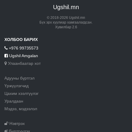
Ugshil.mn
© 2018-2026 Ugshil.mn
Бүх эрх хуулиар хамгаалагдсан.
Хувилбар 2.6
ХОЛБОО БАРИХ
+976 99735573
Ugshil Amgalan
Улаанбаатар хот
Адууны бүртгэл
Үржүүлэгчид
Цахим хээлтүүлэг
Уралдаан
Мэдээ, мэдээлэл
Нэвтрэх
Бүртгүүлэх