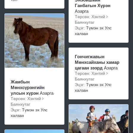
Ганбатын Хүрэн
Азарга
Төрсөн: Хэнтий
Баянхутаг
Эцэг:
Түмэн эх Улс
халзан
Гончигжавын
Мөнхсайханы хамар
цагаан зээрд
Азарга
Төрсөн: Хэнтий
Баянхутаг
Жамбын
Эцэг:
Түмэн эх Улс
Мөнхсүрэнгийн
халзан
улсын хүрэн
Азарга
Төрсөн: Хэнтий
Баянхутаг
Эцэг:
Түмэн эх Улс
халзан