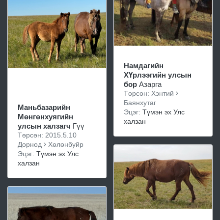
Намдагийн
ХҮрлээгийн улсын
бор
Азарга
Төрсөн: Хэнтий
Баянхутаг
Маньбазарийн
Эцэг:
Түмэн эх Улс
Мөнгөнхуягийн
халзан
улсын халзагч
Гүү
Төрсөн: 2015.5.10
Дорнод
Хөлөнбуйр
Эцэг:
Түмэн эх Улс
халзан