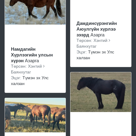
Дамдинсүрэнгийн
Аюулгүйн хүрлээ
зээрд
Азарга
Төрсөн: Хэнтий
Баянхутаг
Намдагийн
Эцэг:
Түмэн эх Улс
Хүрлээгийн улсын
халзан
хүрэн
Азарга
Төрсөн: Хэнтий
Баянхутаг
Эцэг:
Түмэн эх Улс
халзан