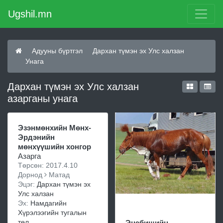
Ugshil.mn
Адууны бүртгэл
Дархан түмэн эх Улс халзан
Унага
Дархан түмэн эх Улс халзан
азарганы унага
Эзэнмөнхийн Мөнх-
Эрдэнийн
мөнхүүшийн хонгор
Азарга
Төрсөн: 2017.4.10
Дорнод
Матад
Эцэг:
Дархан түмэн эх
Улс халзан
Эх:
Намдагийн
Хүрэлээгийн тугалын
төл
Энэбишийн