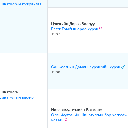
Шинэтулгын бужрангаа
Цэвэгийн Дорж /Баадуу
Гэзэг Гомбын ороо хүрэн
1982
Санжаагийн Дамдинсүрэнгийн хүрэн
1988
Шинэтулга
Шинэтулгын махир
Наваанчүлтэмийн Батмөнх
Өлзийхутагийн Шинэтулгын бор халзагч/
улаагч