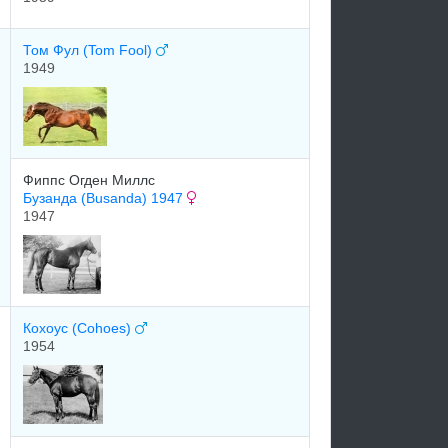
Том Фул (Tom Fool)
1949
Фиппс Oгден Mиллс
Бузанда (Busanda) 1947
1947
Кoхoуc (Cohoes)
1954