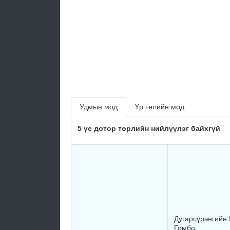
Удмын мод
Үр төлийн мод
5 үе дотор төрлийн нийлүүлэг байхгүй
Дугарсүрэнгийн 
Гомбо