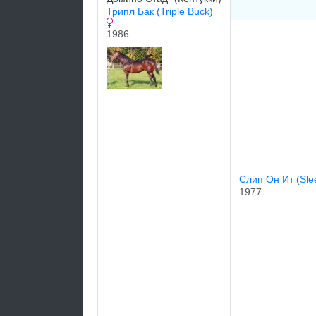
Трипл Бaк (Triple Buck)
1986
Слип Oн Ит (Sle
1977