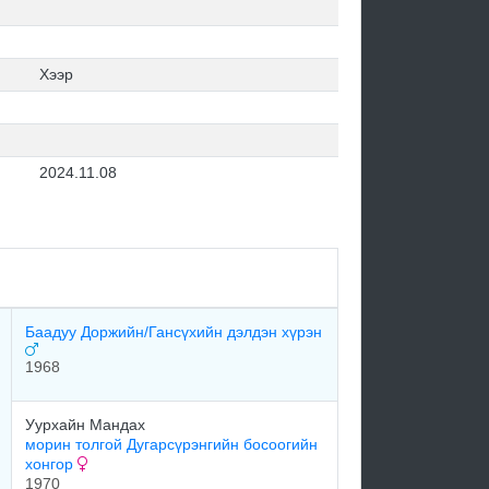
Хээр
2024.11.08
Баадуу Доржийн/Гансүхийн дэлдэн хүрэн
1968
Уурхайн Мандах
морин толгой Дугарсүрэнгийн босоогийн
хонгор
1970