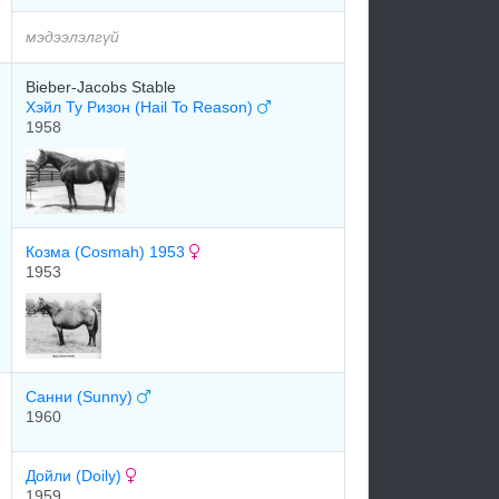
мэдээлэлгүй
Bieber-Jacobs Stable
Хэйл Ту Ризон (Hail To Reason)
1958
Кoзмa (Cosmah) 1953
1953
Caнни (Sunny)
1960
Дoйли (Doily)
1959