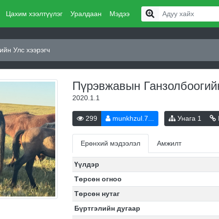
Цахим хээлтүүлэг
Уралдаан
Мэдээ
ийн Улс хээрэгч
Пүрэвжавын Ганзолбоогий
2020.1.1
299
munkhzul.7...
Унага
1
Ерөнхий мэдээлэл
Амжилт
Үүлдэр
Төрсөн огноо
Төрсөн нутаг
Бүртгэлийн дугаар