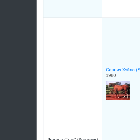
Сaнниз Хэйлo (S
1980
Домино Стад" (Кентукки)