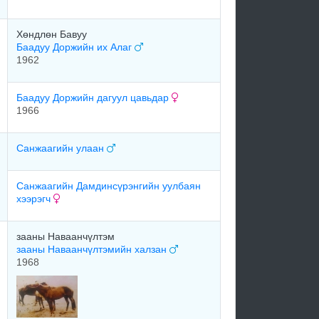
Хөндлөн Бавуу
Баадуу Доржийн их Алаг
1962
Баадуу Доржийн дагуул цавьдар
1966
Санжаагийн улаан
Санжаагийн Дамдинсүрэнгийн уулбаян
хээрэгч
зааны Наваанчүлтэм
зааны Наваанчүлтэмийн халзан
1968