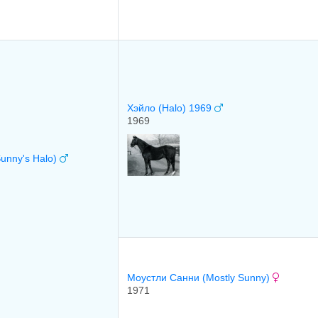
Хэйло (Halo) 1969
1969
unny's Halo)
Mоустли Cанни (Mostly Sunny)
1971