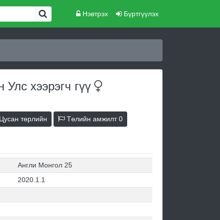
Нэвтрэх
Бүртгүүлэх
н Улс хээрэгч
гүү
Цусан төрлийн
Төлийн амжилт
0
Англи Монгол 25
2020.1.1