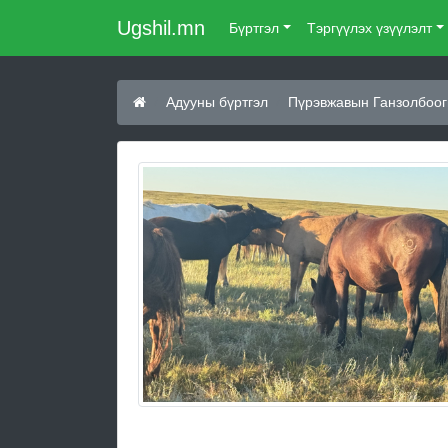
Ugshil.mn
Бүртгэл
Тэргүүлэх үзүүлэлт
Адууны бүртгэл
Пүрэвжавын Ганзолбоог