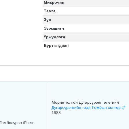
Микрочип
Тамга
Зүс
Эзэмшигч
Үржүүлэгч
Бүртгэгдсэн
Морин толгой Дугарсүрэн/Гөлөгийн
Дугарсүрэнгийн гэзэг Гомбын хонгор
1983
Гомбосүрэн /Гэзэг