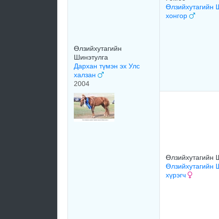
Өлзийхутагийн 
хонгор
Өлзийхутагийн
Шинэтулга
Дархан түмэн эх Улс
халзан
2004
Өлзийхутагийн 
Өлзийхутагийн 
хүрэгч