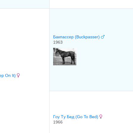
Бакпассер (Buckpasser)
1963
ep On It)
Гоу Tу Бeд (Go To Bed)
1966