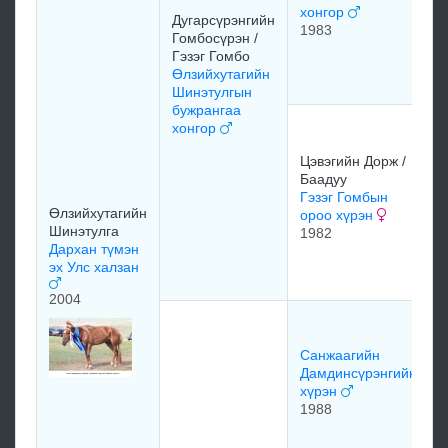
хонгор
Дугарсүрэнгийн
1983
Гомбосүрэн /
Гэзэг Гомбо
Өлзийхутагийн
Шинэтулгын
бужрангаа
хонгор
Цэвэгийн Дорж /
Баадуу
Гэзэг Гомбын
Өлзийхутагийн
ороо хүрэн
Шинэтулга
1982
Дархан түмэн
эх Улс халзан
2004
Санжаагийн
Дамдинсүрэнгийн
хүрэн
1988