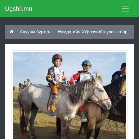
Ugshil.mn
Адууны бүртгэл
Намдагийн ХҮрлээгийн улсын бор