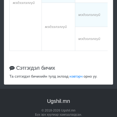
мэдээлэлгүй
мэдээлэлгүй
мэдээлэлгүй
мэдээлэлгүй
Сэтгэгдэл бичих
Та сэтгэгдэл бичихийн тулд эхлээд
нэвтэрч
орно уу.
Ugshil.mn
© 2018-2026 Ugshil.mn
Бүх эрх хуулиар хамгаалагдсан.