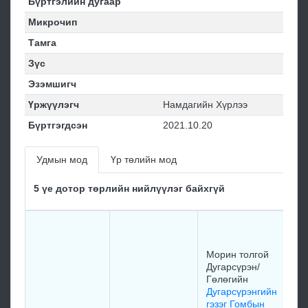
Бүртгэлийн дугаар
Микрочип
Тамга
Зүс
Эзэмшигч
Үржүүлэгч
Намдагийн Хүрлээ
Бүртгэгдсэн
2021.10.20
Удмын мод
Үр төлийн мод
5 үе дотор төрлийн нийлүүлэг байхгүй
Морин толгой
Дугарсүрэн/
Гөлөгийн
Дугарсүрэнгийн
гэзэг Гомбын