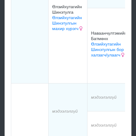
Өлзийхутагийн
Шинэтулга
Өлзийхутагийн
Шинэтулгын
махир хүрэгч
Наваанчүлтэмийн
Батмөнх
Өлзийхутагийн
Шинэтулгын бор
халзагч/улаагч
мэдээлэлгүй
мэдээлэлгүй
мэдээлэлгүй