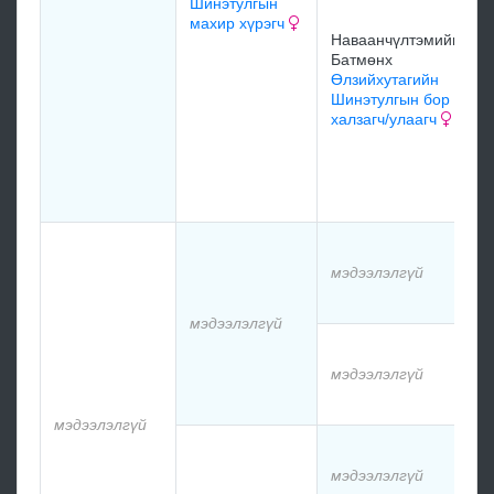
Шинэтулгын
махир хүрэгч
Наваанчүлтэмийн
Батмөнх
Өлзийхутагийн
Шинэтулгын бор
халзагч/улаагч
мэдээлэлгүй
мэдээлэлгүй
мэдээлэлгүй
мэдээлэлгүй
мэдээлэлгүй