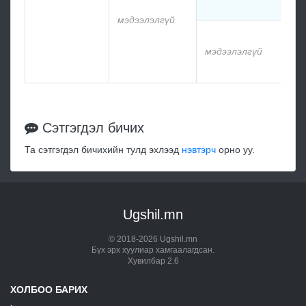
мэдээлэлгүй
мэдээлэлгүй
Сэтгэгдэл бичих
Та сэтгэгдэл бичихийн тулд эхлээд
нэвтэрч
орно уу.
Ugshil.mn
© 2018-2026 Ugshil.mn
Бүх эрх хуулиар хамгаалагдсан.
Хувилбар 2.6
ХОЛБОО БАРИХ