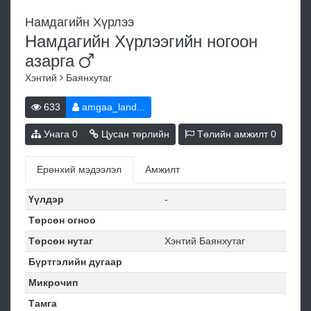
Намдагийн Хүрлээ
Намдагийн Хүрлээгийн ногоон
азарга
Хэнтий
Баянхутаг
633
amgaa_land...
Унага
0
Цусан төрлийн
Төлийн амжилт
0
Ерөнхий мэдээлэл
Амжилт
Үүлдэр
-
Төрсөн огноо
Төрсөн нутаг
Хэнтий Баянхутаг
Бүртгэлийн дугаар
Микрочип
Тамга