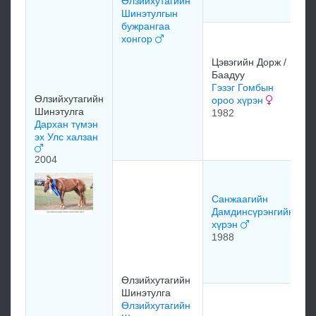
Өлзийхутагийн
Шинэтулгын
бужрангаа
хонгор
Цэвэгийн Дорж /
Баадуу
Гэзэг Гомбын
Өлзийхутагийн
ороо хүрэн
Шинэтулга
1982
Дархан түмэн
эх Улс халзан
2004
Санжаагийн
Дамдинсүрэнгийн
хүрэн
1988
Өлзийхутагийн
Шинэтулга
Өлзийхутагийн