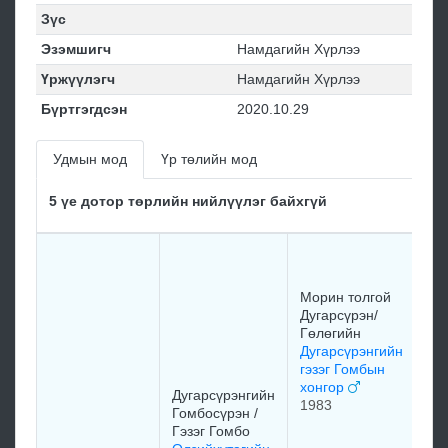
Зүс
Эзэмшигч
Намдагийн Хүрлээ
Үржүүлэгч
Намдагийн Хүрлээ
Бүртгэгдсэн
2020.10.29
Удмын мод
Үр төлийн мод
5 үе дотор төрлийн нийлүүлэг байхгүй
Морин толгой
Дугарсүрэн/
Гөлөгийн
Дугарсүрэнгийн
гэзэг Гомбын
хонгор
Дугарсүрэнгийн
1983
Гомбосүрэн /
Гэзэг Гомбо