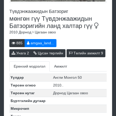
Түвдэнжаажидын Батзориг
мөнгөн гүү Түвдэнжаажидын
Батзоригийн ланд халтар
гүү
2010
Дорнод
Цагаан овоо
885
amgaa_land...
Унага
2
Цусан төрлийн
Төлийн амжилт
9
Ерөнхий мэдээлэл
Амжилт
Үүлдэр
Англи Монгол 50
Төрсөн огноо
2010..
Төрсөн нутаг
Дорнод Цагаан овоо
Бүртгэлийн дугаар
Микрочип