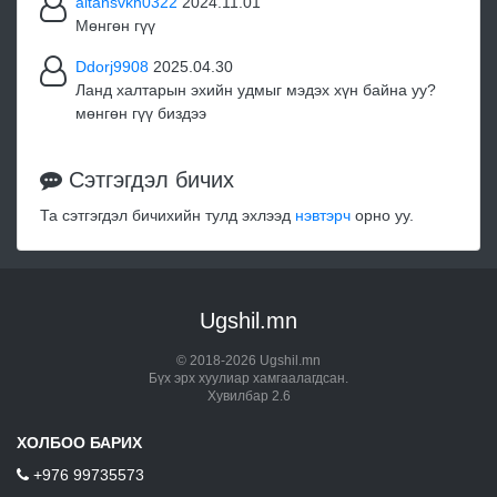
altansvkh0322
2024.11.01
Мөнгөн гүү
Ddorj9908
2025.04.30
Ланд халтарын эхийн удмыг мэдэх хүн байна уу?
мөнгөн гүү биздээ
Сэтгэгдэл бичих
Та сэтгэгдэл бичихийн тулд эхлээд
нэвтэрч
орно уу.
Ugshil.mn
© 2018-2026 Ugshil.mn
Бүх эрх хуулиар хамгаалагдсан.
Хувилбар 2.6
ХОЛБОО БАРИХ
+976 99735573