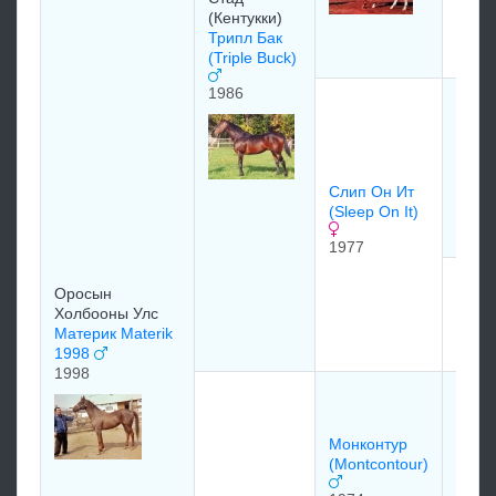
(Most
(Кентукки)
Sunn
Трипл Бaк
1971
(Triple Buck)
1986
Бакп
(Buck
1963
Слип Oн Ит
(Sleep On It)
1977
Гоу T
Оросын
(Go T
Холбооны Улс
Материк Materik
1966
1998
1998
Лють
(Luth
1965
Монконтур
(Montcontour)