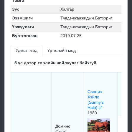
Тамга
Зүс
Халтар
Эзэмшигч
Түвдэнжаажидын Батзориг
Үржүүлэгч
Түвдэнжаажидын Батзориг
Бүртгэгдсэн
2019.07.25
Удмын мод
Үр төлийн мод
5 үе дотор төрлийн нийлүүлэг байхгүй
Хэйло
1969
1969
Сaнниз
Хэйлo
(Sunny's
Halo)
1980
Mоус
Домино
Cанн
Стад"