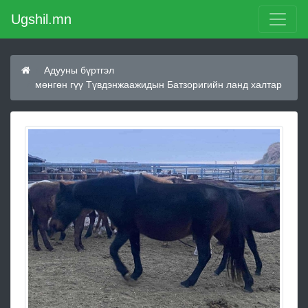
Ugshil.mn
Адууны бүртгэл
мөнгөн гүү Түвдэнжаажидын Батзоригийн ланд халтар