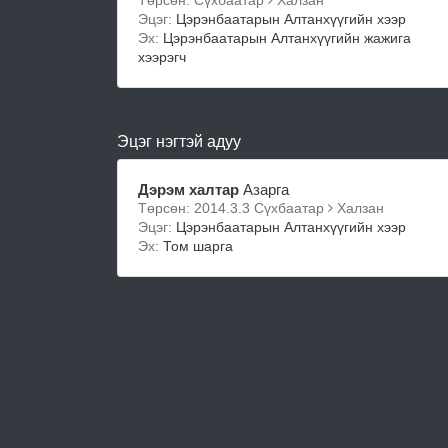
Төрсөн: Сүхбаатар
Халзан
Эцэг:
Цэрэнбаатарын Алтанхүүгийн хээр
Эх:
Цэрэнбаатарын Алтанхүүгийн жажига
хээрэгч
Эцэг нэгтэй адуу
Дэрэм халтар
Азарга
Төрсөн: 2014.3.3 Сүхбаатар
Халзан
Эцэг:
Цэрэнбаатарын Алтанхүүгийн хээр
Эх:
Том шарга