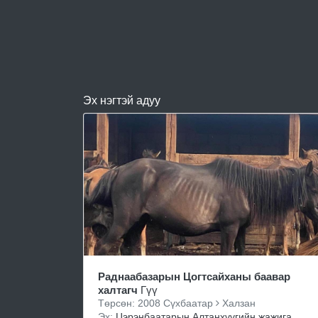
Эх нэгтэй адуу
Раднаабазарын Цогтсайханы баавар
халтагч
Гүү
Төрсөн: 2008 Сүхбаатар
Халзан
Эх:
Цэрэнбаатарын Алтанхүүгийн жажига