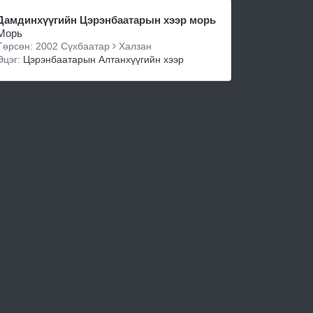
Дамдинхүүгийн Цэрэнбаатарын хээр морь
Морь
Төрсөн: 2002 Сүхбаатар
Халзан
Эцэг:
Цэрэнбаатарын Алтанхүүгийн хээр