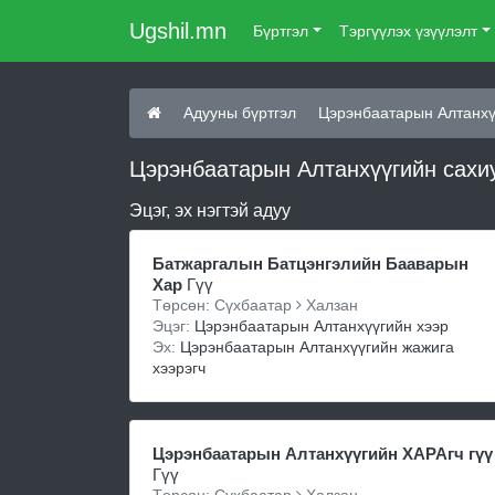
Ugshil.mn
Бүртгэл
Тэргүүлэх үзүүлэлт
Адууны бүртгэл
Цэрэнбаатарын Алтанхү
Цэрэнбаатарын Алтанхүүгийн сахиу
Эцэг, эх нэгтэй адуу
Батжаргалын Батцэнгэлийн Бааварын
Хар
Гүү
Төрсөн: Сүхбаатар
Халзан
Эцэг:
Цэрэнбаатарын Алтанхүүгийн хээр
Эх:
Цэрэнбаатарын Алтанхүүгийн жажига
хээрэгч
Цэрэнбаатарын Алтанхүүгийн ХАРАгч гүү
Гүү