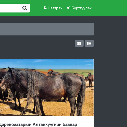
Нэвтрэх
Бүртгүүлэх
Цэрэнбаатарын Алтанхүүгийн баавар