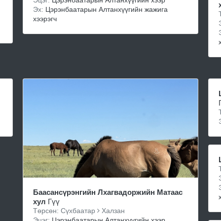
Эцэг:
Цэрэнбаатарын Алтанхүүгийн хээр
Эх:
Цэрэнбаатарын Алтанхүүгийн жажига
хээрэгч
Баасансүрэнгийн Лхагвадоржийн Матаас
хул
Гүү
Төрсөн: Сүхбаатар
Халзан
Эцэг:
Цэрэнбаатарын Алтанхүүгийн хээр