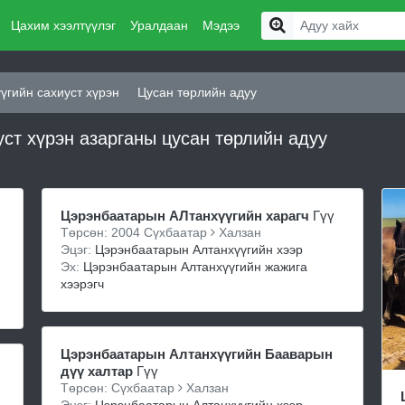
Цахим хээлтүүлэг
Уралдаан
Мэдээ
үгийн сахиуст хүрэн
Цусан төрлийн адуу
ст хүрэн азарганы цусан төрлийн адуу
Цэрэнбаатарын АЛтанхүүгийн харагч
Гүү
Төрсөн: 2004 Сүхбаатар
Халзан
Эцэг:
Цэрэнбаатарын Алтанхүүгийн хээр
Эх:
Цэрэнбаатарын Алтанхүүгийн жажига
хээрэгч
Цэрэнбаатарын Алтанхүүгийн Бааварын
дүү халтар
Гүү
Төрсөн: Сүхбаатар
Халзан