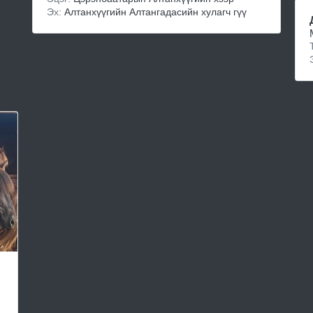
Эх:
Алтанхүүгийн Алтангадасийн хулагч гүү