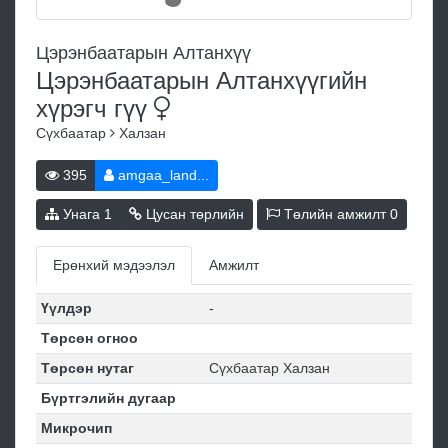
Цэрэнбаатарын Алтанхүү
Цэрэнбаатарын Алтанхүүгийн
хүрэгч
гүү
Сүхбаатар
Халзан
395
amgaa_land...
Унага
1
Цусан төрлийн
Төлийн амжилт
0
Ерөнхий мэдээлэл
Амжилт
Үүлдэр
-
Төрсөн огноо
Төрсөн нутаг
Сүхбаатар Халзан
Бүртгэлийн дугаар
Микрочип