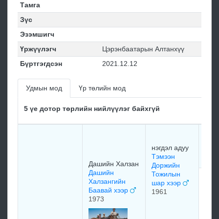
Тамга
Зүс
Эзэмшигч
Үржүүлэгч
Цэрэнбаатарын Алтанхүү
Бүртгэгдсэн
2021.12.12
Удмын мод
Үр төлийн мод
5 үе дотор төрлийн нийлүүлэг байхгүй
Мяд
Гүр
нэгдэл адуу
хал
Тэмээн
Дашийн Халзан
Доржийн
Дашийн
Тожилын
уул
Халзангийн
шар хээр
Маг
Баавай хээр
1961
Гом
1973
хээ