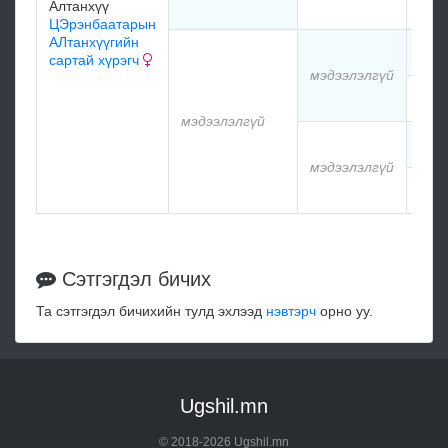
Алтанхүү
мэд
ЦЭрэнбаатарын
АЛтанхүүгийн
мэд
сартай хүрэгч
мэдээлэлгүй
мэд
мэдээлэлгүй
мэд
мэдээлэлгүй
мэд
Сэтгэгдэл бичих
Та сэтгэгдэл бичихийн тулд эхлээд
нэвтэрч
орно уу.
Ugshil.mn
© 2018-2026 Ugshil.mn