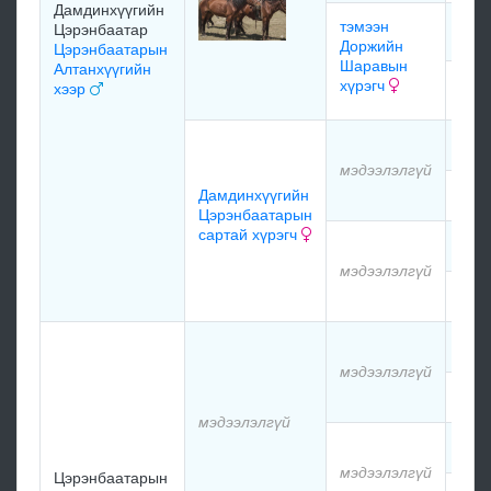
Дамдинхүүгийн
тэмээн
Цэрэнбаатар
мэд
Доржийн
Цэрэнбаатарын
Шаравын
Алтанхүүгийн
хүрэгч
хээр
мэд
мэд
мэдээлэлгүй
Дамдинхүүгийн
мэд
Цэрэнбаатарын
сартай хүрэгч
мэд
мэдээлэлгүй
мэд
мэд
мэдээлэлгүй
мэд
мэдээлэлгүй
мэд
мэдээлэлгүй
Цэрэнбаатарын