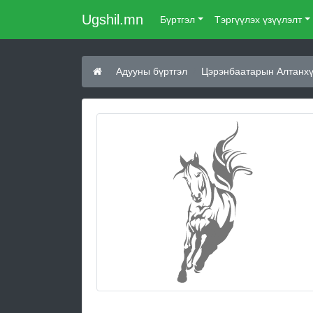
Ugshil.mn
Бүртгэл
Тэргүүлэх үзүүлэлт
Адууны бүртгэл
Цэрэнбаатарын Алтанхү