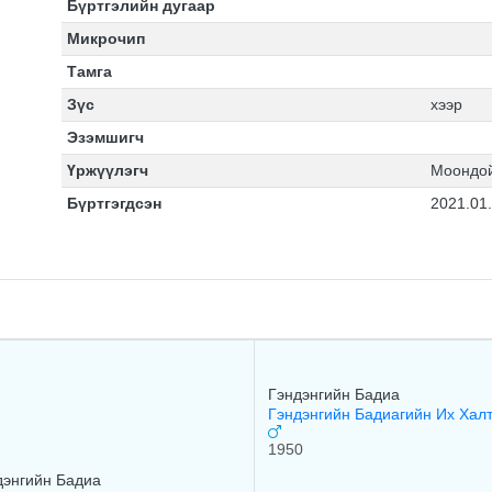
Бүртгэлийн дугаар
Микрочип
Тамга
Зүс
хээр
Эзэмшигч
Үржүүлэгч
Моондой
Бүртгэгдсэн
2021.01
Гэндэнгийн Бадиа
Гэндэнгийн Бадиагийн Их Хал
1950
дэнгийн Бадиа