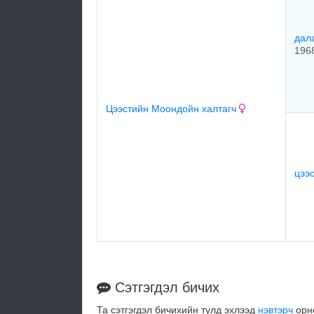
дал
196
Цээстийн Моондойн халтагч
цээ
Сэтгэгдэл бичих
Та сэтгэгдэл бичихийн тулд эхлээд
нэвтэрч
орно