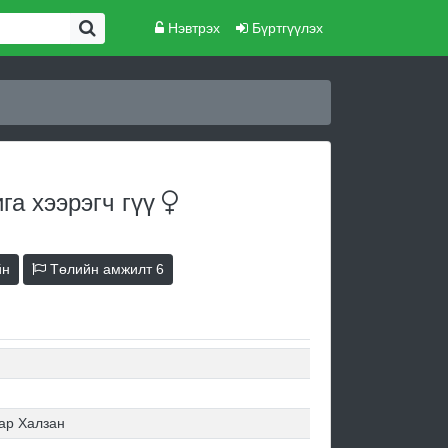
Нэвтрэх
Бүртгүүлэх
га хээрэгч
гүү
йн
Төлийн амжилт
6
ар Халзан