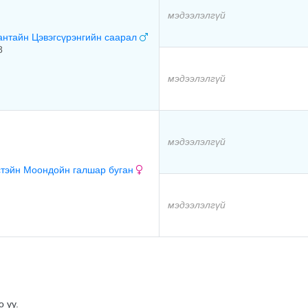
мэдээлэлгүй
антайн Цэвэгсүрэнгийн саарал
8
мэдээлэлгүй
мэдээлэлгүй
стэйн Моондойн галшар буган
мэдээлэлгүй
 уу.