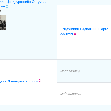
ийн Цэндсүрэнгийн Онгуугийн
гал
0
Гэндэнгийн Бадиагийн шарга
халиугч
мэдээлэлгүй
дайн Лонжидын ногоогч
мэдээлэлгүй