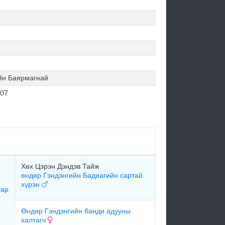
н Баярмагнай
.07
Хөх Цэрэн Дэндэв Тайж
өндөр Гэндэнгийн Бадиагийн сартай
хүрэн
тар
Өндөр Гэндэнгийн банди адууны
халтагч