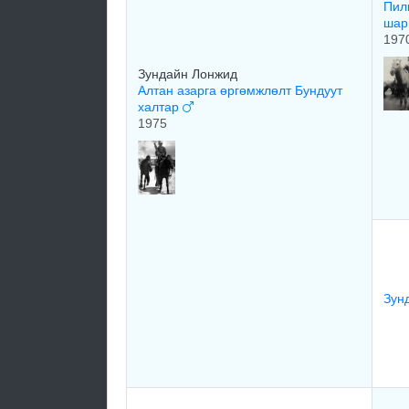
Пил
шар
197
Зундайн Лонжид
Алтан азарга өргөмжлөлт Бундуут
халтар
1975
Зун