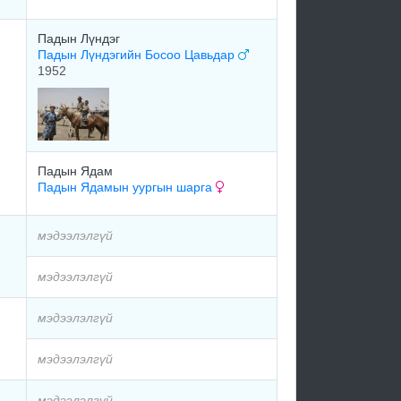
Падын Лүндэг
Падын Лүндэгийн Босоо Цавьдар
1952
Падын Ядам
Падын Ядамын уургын шарга
мэдээлэлгүй
мэдээлэлгүй
мэдээлэлгүй
мэдээлэлгүй
мэдээлэлгүй