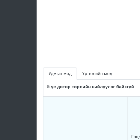
Удмын мод
Үр төлийн мод
5 үе дотор төрлийн нийлүүлэг байхгүй
Гэн