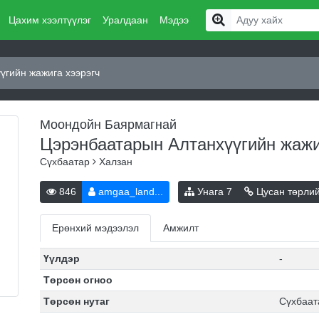
Цахим хээлтүүлэг
Уралдаан
Мэдээ
үгийн жажига хээрэгч
Моондойн Баярмагнай
Цэрэнбаатарын Алтанхүүгийн жажи
Сүхбаатар
Халзан
846
amgaa_land...
Унага
7
Цусан төрли
Ерөнхий мэдээлэл
Амжилт
Үүлдэр
-
Төрсөн огноо
Төрсөн нутаг
Сүхбаат