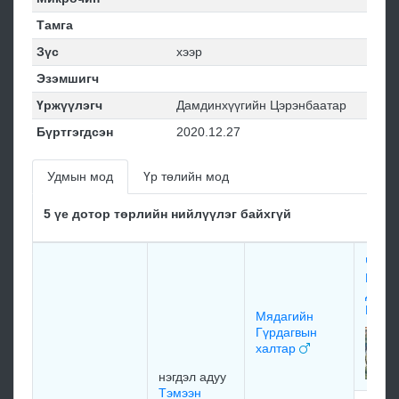
Тамга
Зүс
хээр
Эзэмшигч
Үржүүлэгч
Дамдинхүүгийн Цэрэнбаатар
Бүртгэгдсэн
2020.12.27
Удмын мод
Үр төлийн мод
5 үе дотор төрлийн нийлүүлэг байхгүй
Чогс
Галда
Дали
Ного
Мядагийн
Гүрдагвын
халтар
нэгдэл адуу
Тэмээн