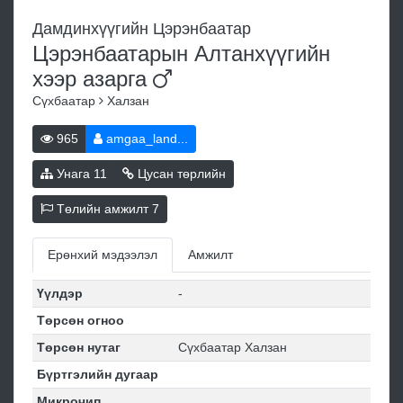
Дамдинхүүгийн Цэрэнбаатар
Цэрэнбаатарын Алтанхүүгийн
хээр
азарга
Сүхбаатар
Халзан
965
amgaa_land...
Унага
11
Цусан төрлийн
Төлийн амжилт
7
Ерөнхий мэдээлэл
Амжилт
Үүлдэр
-
Төрсөн огноо
Төрсөн нутаг
Сүхбаатар Халзан
Бүртгэлийн дугаар
Микрочип