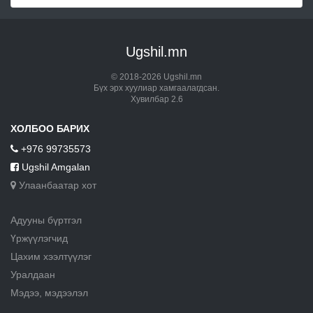
Ugshil.mn
© 2018-2026 Ugshil.mn
Бүх эрх хуулиар хамгаалагдсан.
Хувилбар 2.6
ХОЛБОО БАРИХ
+976 99735573
Ugshil Amgalan
Улаанбаатар хот
Адууны бүртгэл
Үржүүлэгчид
Цахим хээлтүүлэг
Уралдаан
Мэдээ, мэдээлэл