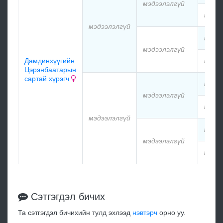
мэдээлэлгүй
мэдэ
мэдээлэлгүй
мэдэ
мэдээлэлгүй
Дамдинхүүгийн
мэдэ
Цэрэнбаатарын
сартай хүрэгч
мэдэ
мэдээлэлгүй
мэдэ
мэдээлэлгүй
мэдэ
мэдээлэлгүй
мэдэ
Сэтгэгдэл бичих
Та сэтгэгдэл бичихийн тулд эхлээд
нэвтэрч
орно уу.