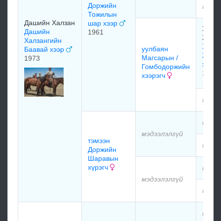
Доржийн
мэдэ
Тожилын
Дашийн Халзан
шар хээр
Хүүх
Дашийн
1961
Жигм
Халзангийн
Хүүх
уулбаян
Баавай хээр
Жигм
Магсарын /
1973
хээр
Гомбодоржийн
1932
хээрэгч
мэдэ
мэдэ
мэдээлэлгүй
тэмээн
мэдэ
Доржийн
Шаравын
хүрэгч
мэдэ
мэдээлэлгүй
мэдэ
мэдэ