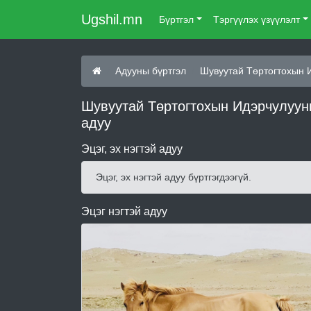
Ugshil.mn
Бүртгэл
Тэргүүлэх үзүүлэлт
Адууны бүртгэл
Шувуутай Төртогтохын 
Шувуутай Төртогтохын Идэрчулууны
адуу
Эцэг, эх нэгтэй адуу
Эцэг, эх нэгтэй адуу бүртгэгдээгүй.
Эцэг нэгтэй адуу