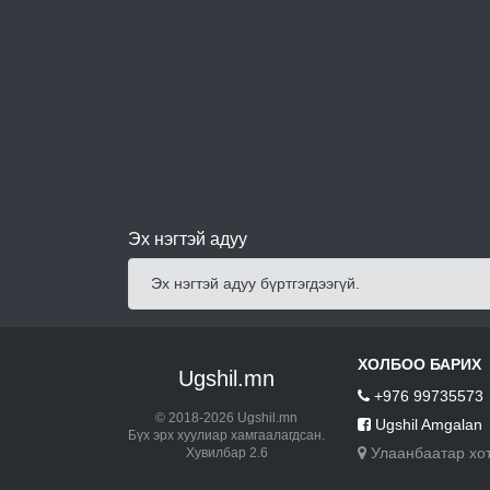
Эх нэгтэй адуу
Эх нэгтэй адуу бүртгэгдээгүй.
ХОЛБОО БАРИХ
Ugshil.mn
+976 99735573
© 2018-2026 Ugshil.mn
Ugshil Amgalan
Бүх эрх хуулиар хамгаалагдсан.
Улаанбаатар хо
Хувилбар 2.6