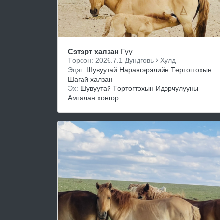
Сэтэрт халзан
Гүү
Төрсөн: 2026.7.1 Дундговь
Хулд
Эцэг:
Шувуутай Нарангэрэлийн Төртогтохын
Шагай халзан
Эх:
Шувуутай Төртогтохын Идэрчулууны
Амгалан хонгор