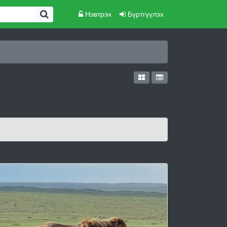
Нэвтрэх
Бүртгүүлэх