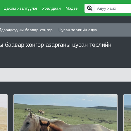
Цахим хээлтүүлэг
Уралдаан
Мэдээ
Идэрчулууны баавар хонгор
Цусан төрлийн адуу
 баавар хонгор азарганы цусан төрлийн