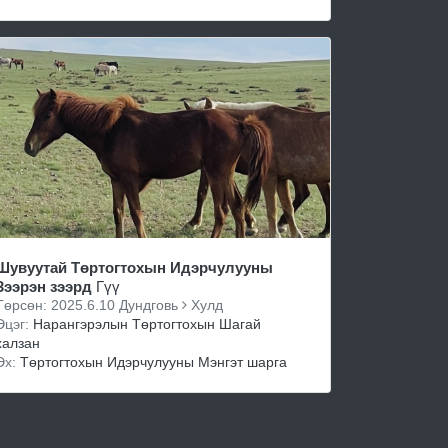
Шувуутай Төртогтохын Идэрчулууны
Зээрэн зээрд
Гүү
Төрсөн: 2025.6.10 Дундговь
Хулд
Эцэг:
Нарангэрэлын Төртогтохын Шагай
халзан
Эх:
Төртогтохын Идэрчулууны Мэнгэт шарга