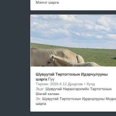
Мэнгэт шарга
Шувуутай Төртогтохын Идэрчулууны
шарга
Гүү
Төрсөн: 2026.6.12 Дундговь
Хулд
Эцэг:
Шувуутай Нарангэрэлийн Төртогтохын
Шагай халзан
Эх:
Шувуутай Төртогтохын Идэрчулууны Модон
шарга