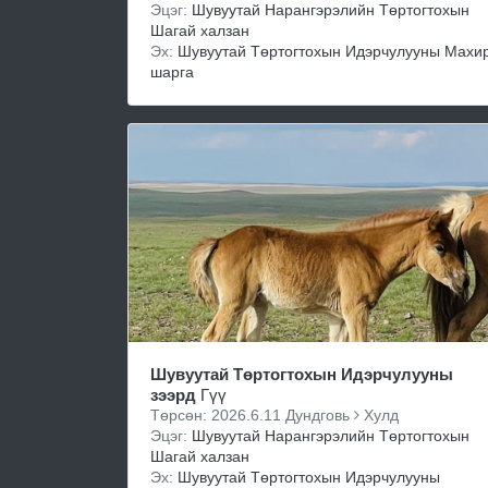
Эцэг:
Шувуутай Нарангэрэлийн Төртогтохын
Шагай халзан
Эх:
Шувуутай Төртогтохын Идэрчулууны Махи
шарга
Шувуутай Төртогтохын Идэрчулууны
зээрд
Гүү
Төрсөн: 2026.6.11 Дундговь
Хулд
Эцэг:
Шувуутай Нарангэрэлийн Төртогтохын
Шагай халзан
Эх:
Шувуутай Төртогтохын Идэрчулууны