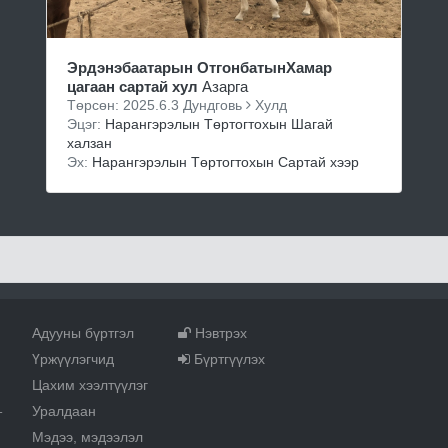
Эрдэнэбаатарын ОтгонбатынХамар
цагаан сартай хул
Азарга
Төрсөн: 2025.6.3 Дундговь
Хулд
Эцэг:
Нарангэрэлын Төртогтохын Шагай
халзан
Эх:
Нарангэрэлын Төртогтохын Сартай хээр
Адууны бүртгэл
Нэвтрэх
Үржүүлэгчид
Бүртгүүлэх
Цахим хээлтүүлэг
Уралдаан
т
Мэдээ, мэдээлэл