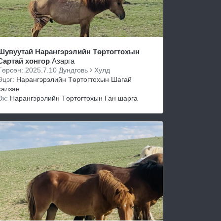
Шувуутай Нарангэрэлийн Төртогтохын
Сартай хонгор
Азарга
Төрсөн: 2025.7.10 Дундговь
Хулд
Эцэг:
Нарангэрэлийн Төртогтохын Шагай
халзан
Эх:
Нарангэрэлийн Төртогтохын Ган шарга