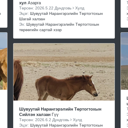
хул
Азарга
Төрсөн: 2026.5.22 Дундговь
Хулд
р
Эцэг:
Шувуутай Нарангэрэлийн Төртогтохын
Шагай халзан
Эх:
Шувуутай Нарангэрэлийн Төртогтохын
төрөөгийн сартай хээр
Шувуутай Нарангэрэлийн Төртогтохын
Сийлэн халзан
Гүү
Төрсөн: 2026.6.2 Дундговь
Хулд
Эцэг:
Шувуутай Нарангэрэлийн Төртогтохын