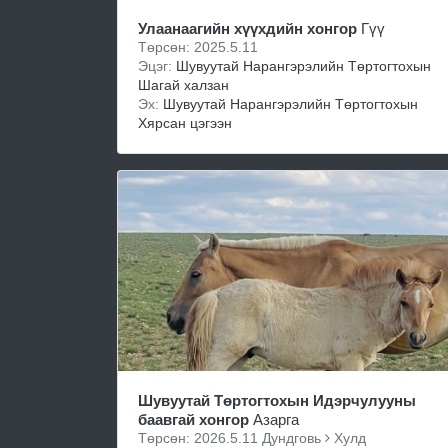
Улаанаагийн хүүхдийн хонгор
Гүү
Төрсөн: 2025.5.11
Эцэг:
Шувуутай Нарангэрэлийн Төртогтохын
Шагай халзан
Эх:
Шувуутай Нарангэрэлийн Төртогтохын
Хярсан цэгээн
Шувуутай Төртогтохын Идэрчулууны
баавгай хонгор
Азарга
Төрсөн: 2026.5.11 Дундговь
Хулд