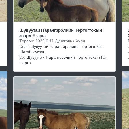
Шувуутай Нарангэрэлийн Төртогтохын
зээрд
Азарга
Төрсөн: 2026.6.11 Дундговь
Хулд
Эцэг:
Шувуутай Нарангэрэлийн Төртогтохын
Шагай халзан
Эх:
Шувуутай Нарангэрэлийн Төртогтохын Ган
шарга