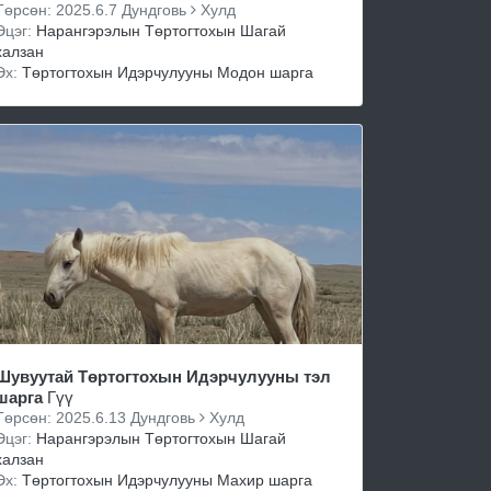
Төрсөн: 2025.6.7 Дундговь
Хулд
Эцэг:
Нарангэрэлын Төртогтохын Шагай
халзан
Эх:
Төртогтохын Идэрчулууны Модон шарга
Шувуутай Төртогтохын Идэрчулууны тэл
шарга
Гүү
Төрсөн: 2025.6.13 Дундговь
Хулд
Эцэг:
Нарангэрэлын Төртогтохын Шагай
халзан
Эх:
Төртогтохын Идэрчулууны Махир шарга