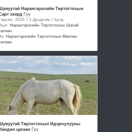
Шувуутай Нарангэрэлийн Төртогтохын
Сарт зээрд
Гүү
Төрсөн: 2025.7.1 Дундговь
Хулд
Эцэг:
Нарангэрэлийн Төртогтохын Шагай
халзан
Эх:
Нарангэрэлийн Төртогтохын Мөнгөн
халзан
Шувуутай Төртогтохын Идэрчулууны
Нандин цагаан
Гүү