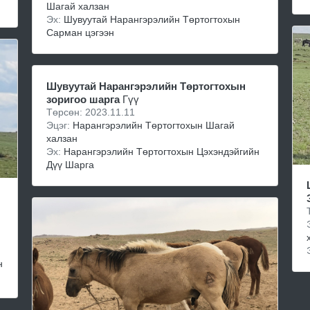
Шагай халзан
Эх:
Шувуутай Нарангэрэлийн Төртогтохын
Сарман цэгээн
Шувуутай Нарангэрэлийн Төртогтохын
зоригоо шарга
Гүү
Төрсөн: 2023.11.11
Эцэг:
Нарангэрэлийн Төртогтохын Шагай
халзан
Эх:
Нарангэрэлийн Төртогтохын Цэхэндэйгийн
Дүү Шарга