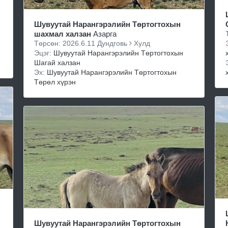
Шувуутай Нарангэрэлийн Төртогтохын
шахмал халзан
Азарга
Төрсөн: 2026.6.11 Дундговь
Хулд
Эцэг:
Шувуутай Нарангэрэлийн Төртогтохын
Шагай халзан
Эх:
Шувуутай Нарангэрэлийн Төртогтохын
Төрөл хүрэн
Шувуутай Нарангэрэлийн Төртогтохын