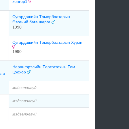
хонгор1
Сугардашийн Төмөрбаатарын
Өвгөний бага шарга
1990
Сугардашийн Төмөрбаатарын Хүрэн
1990
Нарангэрэлийн Төртогтохын Том
цоохор
ага
мэдээлэлгүй
мэдээлэлгүй
мэдээлэлгүй