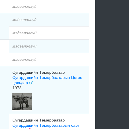
мэдээлэлгүй
мэдээлэлгүй
мэдээлэлгүй
мэдээлэлгүй
мэдээлэлгүй
Сугардашийн Төмөрбаатар
Сугардашийн Төмөрбаатарын Цогоо
цавьдар
1978
Сугардашийн Төмөрбаатар
Сугардашийн Төмөрбаатарын сарт