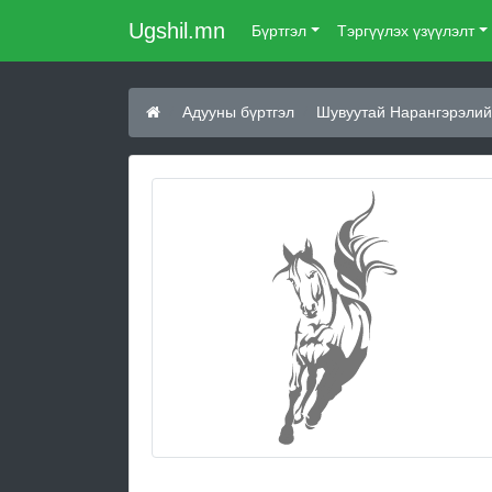
Ugshil.mn
Бүртгэл
Тэргүүлэх үзүүлэлт
Адууны бүртгэл
Шувуутай Нарангэрэлий