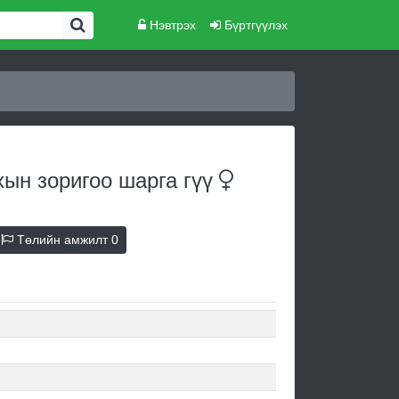
Нэвтрэх
Бүртгүүлэх
хын зоригоо шарга
гүү
Төлийн амжилт
0