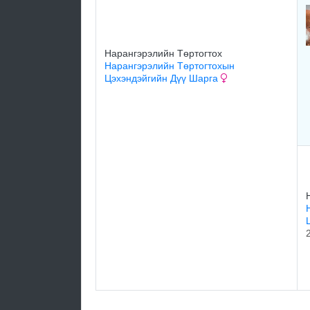
Нарангэрэлийн Төртогтох
Нарангэрэлийн Төртогтохын
Цэхэндэйгийн Дүү Шарга