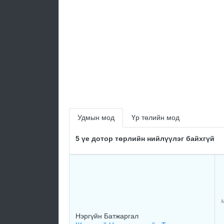
Удмын мод
Үр төлийн мод
5 үе дотор төрлийн нийлүүлэг байхгүй
Нэргүйн Батжаргал