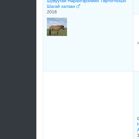
Шувуутай Нарангэрэлийн Төртогтохын
Шагай халзан
2018