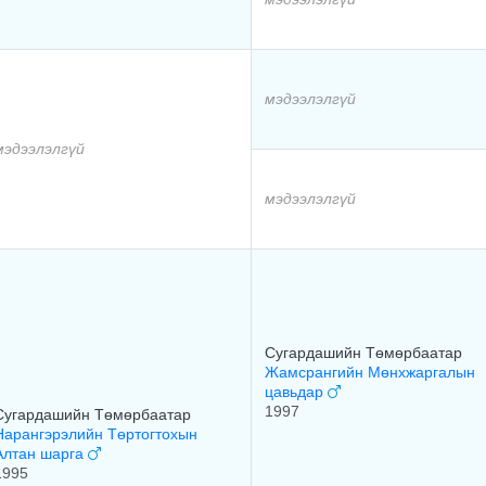
мэдээлэлгүй
мэдээлэлгүй
мэдээлэлгүй
Сугардашийн Төмөрбаатар
Жамсрангийн Мөнхжаргалын
цавьдар
1997
Сугардашийн Төмөрбаатар
Нарангэрэлийн Төртогтохын
Алтан шарга
1995