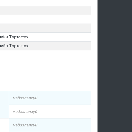
ийн Төртогтох
ийн Төртогтох
мэдээлэлгүй
мэдээлэлгүй
мэдээлэлгүй