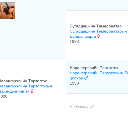
Сугардашийн Төмөрбаатар
Сугардашийн Төмөрбаатарын
Байдас шарга
1998
Нарангэрэлийн Төртогтох
Нарангэрэлийн Төртогтохын Б
цоохор
Нарангэрэлийн Төртогтох
1990
Нарангэрэлийн Төртогтохын
Цэхэндэйгийн эх
2000
мэдээлэлгүй