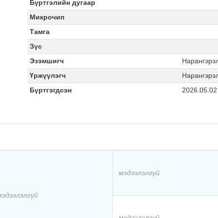
Бүртгэлийн дугаар
Микрочип
Тамга
Зүс
Эзэмшигч
Нарангэрэл
Үржүүлэгч
Нарангэрэл
Бүртгэгдсэн
2026.05.02
мэдээлэлгүй
мэдээлэлгүй
мэдээлэлгүй