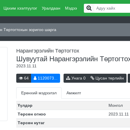
Цахим хээлтүүлэг
Уралдаан
Мэдээ
н Төртогтохын зоригоо шарга
Нарангэрэлийн Төртогтох
Шувуутай Нарангэрэлийн Төртогто
2023.11.11
64
1120073...
Унага
0
Цусан төрлийн
Ерөнхий мэдээлэл
Амжилт
Үүлдэр
Монгол
Төрсөн огноо
2023.11.11
Төрсөн нутаг