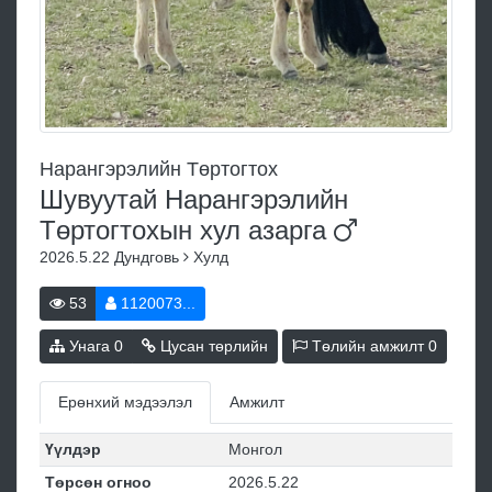
Нарангэрэлийн Төртогтох
Шувуутай Нарангэрэлийн
Төртогтохын хул
азарга
2026.5.22
Дундговь
Хулд
53
1120073...
Унага
0
Цусан төрлийн
Төлийн амжилт
0
Ерөнхий мэдээлэл
Амжилт
Үүлдэр
Монгол
Төрсөн огноо
2026.5.22