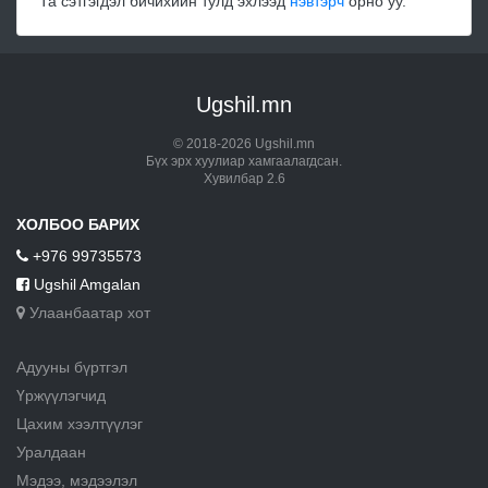
Та сэтгэгдэл бичихийн тулд эхлээд
нэвтэрч
орно уу.
Ugshil.mn
© 2018-2026 Ugshil.mn
Бүх эрх хуулиар хамгаалагдсан.
Хувилбар 2.6
ХОЛБОО БАРИХ
+976 99735573
Ugshil Amgalan
Улаанбаатар хот
Адууны бүртгэл
Үржүүлэгчид
Цахим хээлтүүлэг
Уралдаан
Мэдээ, мэдээлэл