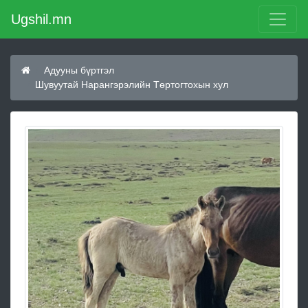
Ugshil.mn
Адууны бүртгэл
Шувуутай Нарангэрэлийн Төртогтохын хул