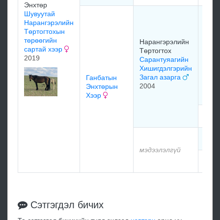
Энхтөр
Шувуутай
Суг
Нарангэрэлийн
Төм
Төртогтохын
Нара
төрөөгийн
Нарангэрэлийн
Төрт
сартай хээр
Төртогтох
Алта
2019
Сарантуяагийн
1995
Хишигдэлгэрийн
Загал азарга
Ганбатын
2004
Энхтөрын
Хээр
мэдэ
мэдэ
мэдээлэлгүй
мэдэ
Сэтгэгдэл бичих