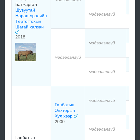
Батжаргал
мэдэ
Шувуутай
мэдээлэлгүй
Нарангэрэлийн
Төртогтохын
мэдэ
Шагай халзан
мэдэ
2018
мэдээлэлгүй
мэдэ
мэдээлэлгүй
мэдэ
мэдээлэлгүй
мэдэ
мэдэ
мэдээлэлгүй
Ганбатын
мэдэ
Энхтөрын
Хул хээр
2000
мэдэ
мэдээлэлгүй
мэдэ
Ганбатын