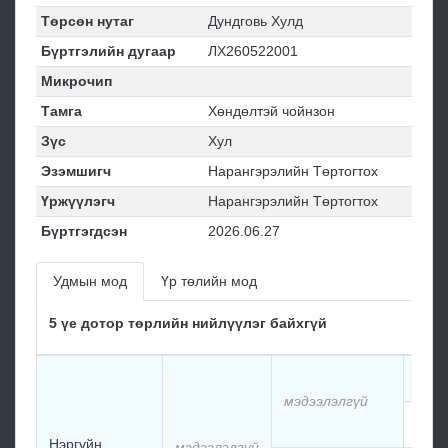
Төрсөн нутаг
Дундговь Хулд
Бүртгэлийн дугаар
ЛХ260522001
Микрочип
Тамга
Хөндөлтэй чойнзон
Зүс
Хул
Эзэмшигч
Нарангэрэлийн Төртогтох
Үржүүлэгч
Нарангэрэлийн Төртогтох
Бүртгэгдсэн
2026.06.27
Удмын мод
Үр төлийн мод
5 үе дотор төрлийн нийлүүлэг байхгүй
мэдэ
мэдээлэлгүй
мэдэ
Нэргүйн
мэдээлэлгүй