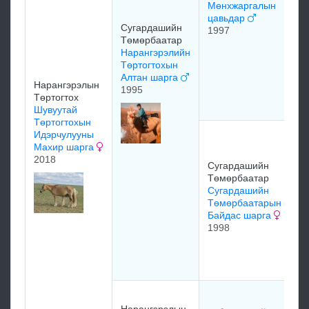
Мөнхжаргалын
цавьдар
Сугардашийн
1997
Төмөрбаатар
С
Нарангэрэлийн
Т
Төртогтохын
С
Алтан шарга
Нарангэрэлын
Т
1995
Төртогтох
са
Шувуутай
Төртогтохын
Идэрчулууны
С
Махир шарга
Т
2018
Өв
Сугардашийн
ш
Төмөрбаатар
1
Сугардашийн
Төмөрбаатарын
Байдас шарга
С
1998
Т
Х
1
м