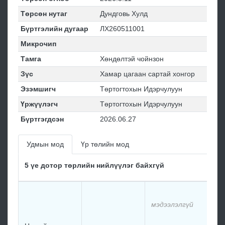
Төрсөн нутаг
Дундговь Хулд
Бүртгэлийн дугаар
ЛХ260511001
Микрочип
Тамга
Хөндөлтэй чойнзон
Зүс
Хамар цагаан сартай хонгор
Эзэмшигч
Төртогтохын Идэрчулуун
Үржүүлэгч
Төртогтохын Идэрчулуун
Бүртгэгдсэн
2026.06.27
Удмын мод
Үр төлийн мод
5 үе дотор төрлийн нийлүүлэг байхгүй
м
мэдээлэлгүй
м