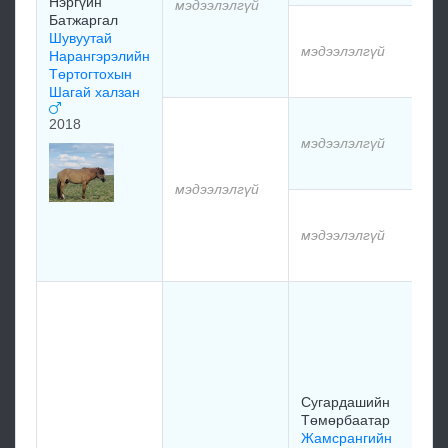
Нэргүйн
мэдээлэлгүй
Батжаргал
м
Шувуутай
мэдээлэлгүй
Нарангэрэлийн
Төртогтохын
м
Шагай халзан
м
2018
мэдээлэлгүй
м
мэдээлэлгүй
м
мэдээлэлгүй
м
С
Т
С
Т
Цо
Сугардашийн
1
Төмөрбаатар
Жамсрангийн