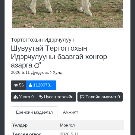
Төртогтохын Идэрчулуун
Шувуутай Төртогтохын
Идэрчулууны баавгай хонгор
азарга
2026.5.11
Дундговь
Хулд
56
1120073...
Унага
0
Цусан төрлийн
Төлийн амжилт
0
Ерөнхий мэдээлэл
Амжилт
Үүлдэр
Монгол
Төрсөн огноо
2026.5.11