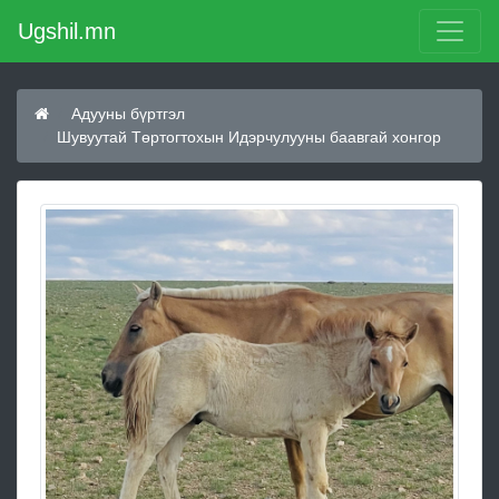
Ugshil.mn
Адууны бүртгэл
Шувуутай Төртогтохын Идэрчулууны баавгай хонгор